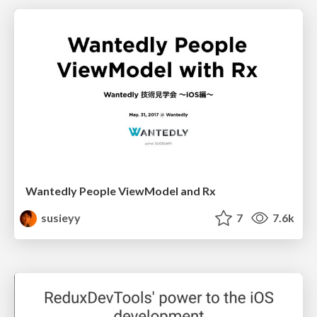
Wantedly People ViewModel and Rx
susieyy
7
7.6k