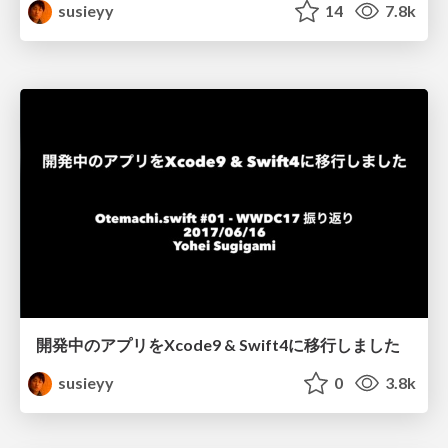
susieyy
14
7.8k
開発中のアプリをXcode9 & Swift4に移行しました
susieyy
0
3.8k