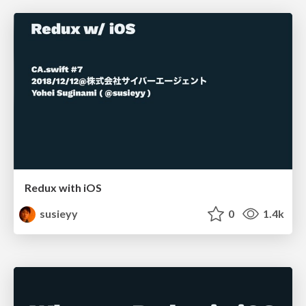
Redux with iOS
susieyy
0
1.4k