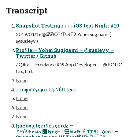
Transcript
Snapshot Testing ɹ ɹ ɹ ɹ iOS test Night #10
2019/04/16@גࣜձࣾσΟʔɾΤψɾΤʔ Yohei Suginami (
@susieyy )
Proﬁle — Yohei Sugigami — @susieyy —
Twitter / Github
/ Qiita — Freelance iOS App Developer — @ FOLIO
Co., Ltd.
None
ɹ ɹ εφοϓγϣοτ ΠϝʔδUIςετ
None
None
None
ϦάϨογϣϯςετʢճؼςετʣ —
ϓϩάϥϜͷมߋʹ൐͍ɺγεςϜʹ༧૝֎ͷӨڹ͕ݱΕͯ ͍ͳ͍͔Ͳ͏͔Λ֬ೝ͢Δςετ —