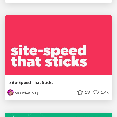
Site-Speed That Sticks
csswizardry
13
1.4k