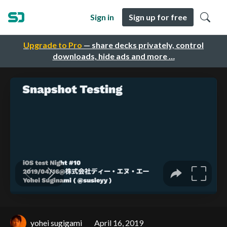
Sign in
Sign up for free
Upgrade to Pro
— share decks privately, control
downloads, hide ads and more …
yohei sugigami
April 16, 2019