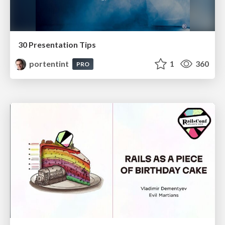
30 Presentation Tips
portentint
1
360
PRO