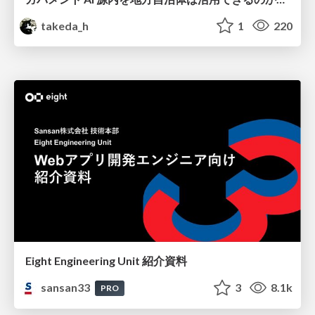
takeda_h
1
220
Eight Engineering Unit 紹介資料
sansan33
3
8.1k
PRO