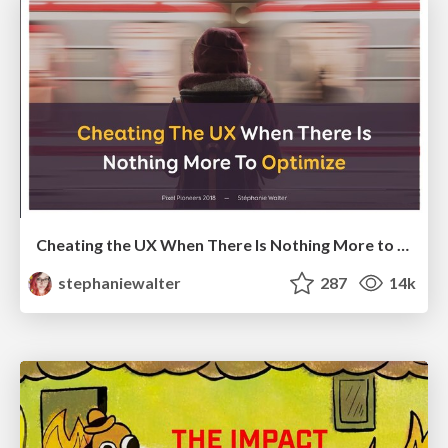
Cheating the UX When There Is Nothing More to Optimize - PixelPioneers
stephaniewalter
287
14k