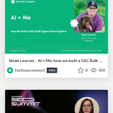
Noah Learner - AI + Me: how we built a GSC Bulk Export data pipeline
techseoconnect
0
350
PRO