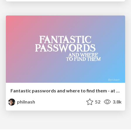
Fantastic passwords and where to find them - at NoRuKo
philnash
52
3.8k