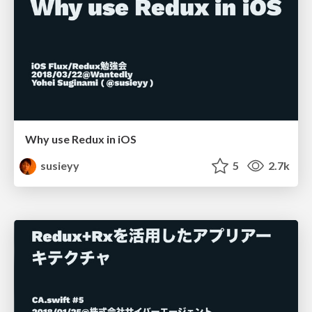
Why use Redux in iOS
susieyy
5
2.7k