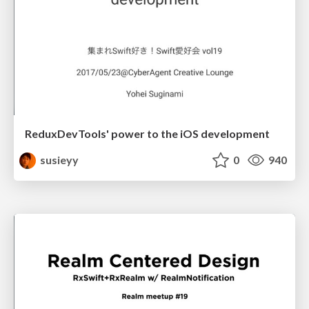
ReduxDevTools' power to the iOS development
susieyy
0
940