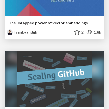
The untapped power of vector embeddings
frankvandijk
2
1.8k