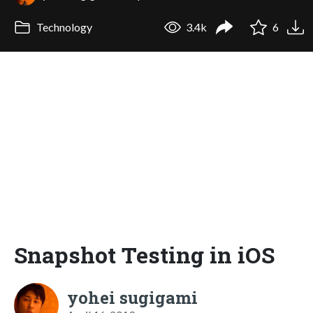
Technology
3.4k
6
Snapshot Testing in iOS
yohei sugigami