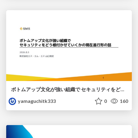
ボトムアップ文化が強い組織で セキュリティをどう根付かせていくかの現在進行形の話 / Making Security Stick in a Bottom-Up Organization
yamaguchitk333
0
160