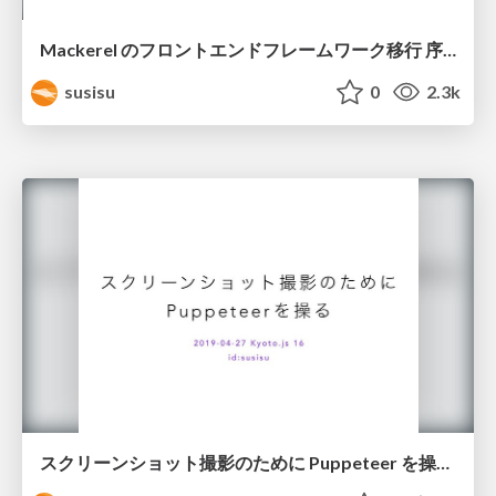
Mackerel のフロントエンドフレームワーク移行 序章 / Hatena Engineer Seminar #13
susisu
0
2.3k
スクリーンショット撮影のために Puppeteer を操る / Kyoto.js 16