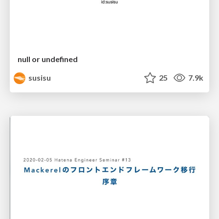
null or undefined
susisu
25
7.9k