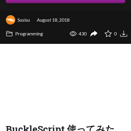
Susisu
August 18, 2018
Programming
430
0
BuckleScript 使ってみた