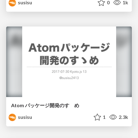
susisu
0
1k
Atom パッケージ開発のすゝめ
susisu
1
2.3k