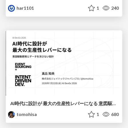
har1101
1
240
AI時代に設計が 最大の生産性レバーになる 意図駆動開発とデータを消さない設計｜Don't Delete Your Data or Your Intent — Design as the Deepest Lever in the AI Era
tomohisa
1
680