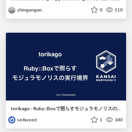
shingangan
0
110
torikago - Ruby::Boxで照らすモジュラモノリスの実行境界
se4weed
1
340