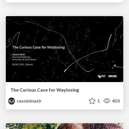
The Curious Case for Waylosing
cassininazir
1
450