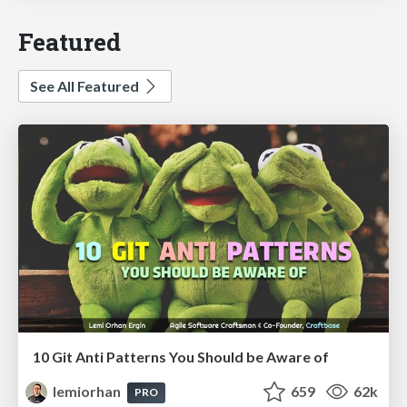
Featured
See All Featured
10 Git Anti Patterns You Should be Aware of
lemiorhan
659
62k
PRO