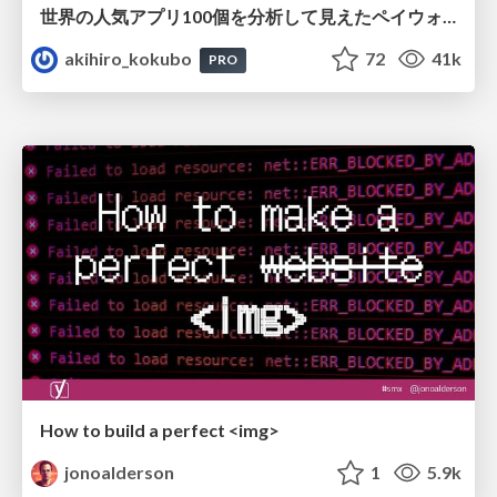
世界の人気アプリ100個を分析して見えたペイウォール設計の心得
akihiro_kokubo
72
41k
PRO
How to build a perfect <img>
jonoalderson
1
5.9k