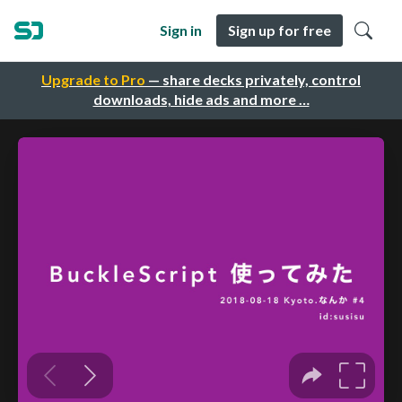
Sign in
Sign up for free
Upgrade to Pro
— share decks privately, control
downloads, hide ads and more …