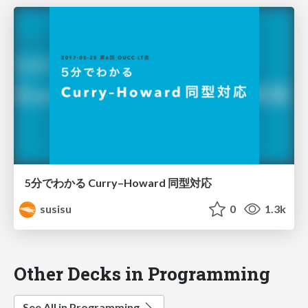
5分でわかる Curry–Howard 同型対応
susisu
0
1.3k
Other Decks in Programming
See All in Programming