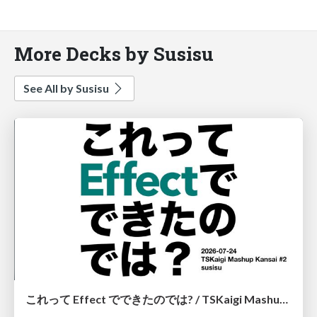
More Decks by Susisu
See All by Susisu
これって Effect でできたのでは? / TSKaigi Mashup Kansai #2