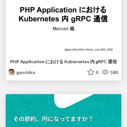
PHP Application における Kubernetes 内 gRPC 通信
ganchiku
0
580