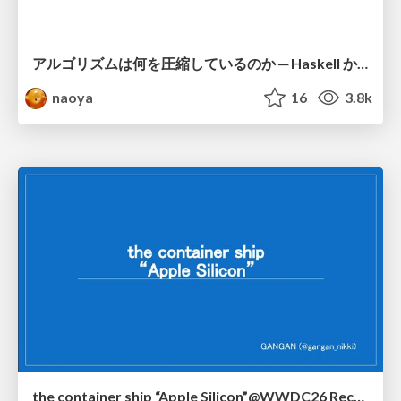
アルゴリズムは何を圧縮しているのか ─ Haskell から育った「圧縮代数」というメンタルモデル
naoya
16
3.8k
the container ship “Apple Silicon”@WWDC26 Recap -Japan-\(region).swift