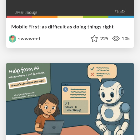
Mobile First: as difficult as doing things right
swwweet
225
10k