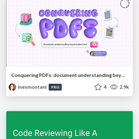
Conquering PDFs: document understanding beyond plain text
inesmontani
4
2.9k
PRO