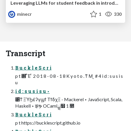
Leveraging LLMs for student feedback in introductory data science courses - posit::conf(2025)
minecr
1
330
Transcript
B u c k l e S c r i
p t ࢖ ͬͯΈ ͨ 2 0 1 8 - 0 8 - 1 8 K y o t o . ͳ Μ ͔ # 4 i d : s u s i s
u
i d : s u s i s u ‣
͸ͯͳ ΞϓϦέʔγϣϯ ΤϯδχΞ - Mackerel ‣ JavaScript, Scala,
Haskell ‣ झຯ OCaml ྺ໿ 1 ೥
B u c k l e S c r i
p t https://bucklescript.github.io