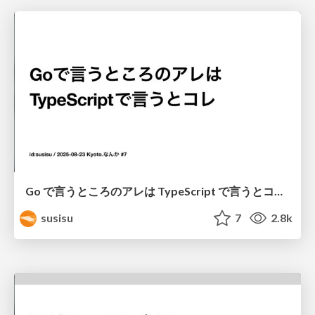
Go で言うところのアレは TypeScript で言うとコレ / Kyoto.なんか #7
susisu
7
2.8k