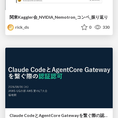
関東Kaggler会_NVIDIA_Nemotron_コンペ_振り返り
rick_ds
0
330
Claude CodeとAgentCore Gatewayを繋ぐ際の認証認可 / Authentication and authorization when connecting Claude Code with AgentCore Gateway