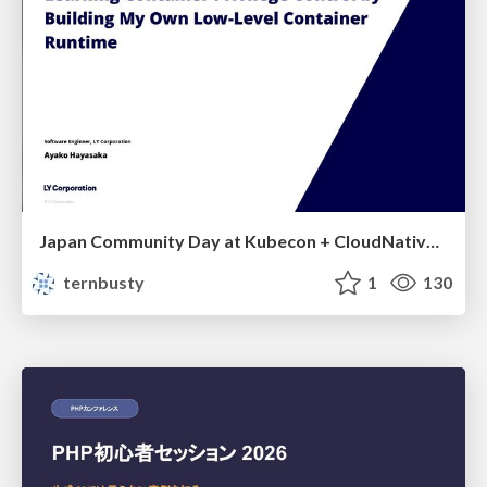
Japan Community Day at Kubecon + CloudNativeCon Japan 2026: Learning Container Privilege Control by Building My Own Low-Level Container Runtime
ternbusty
1
130