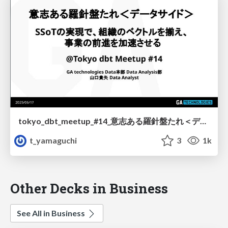
tokyo_dbt_meetup_#14_意志ある羅針盤たれ＜データサイド＞
t_yamaguchi
3
1k
Other Decks in Business
See All in Business