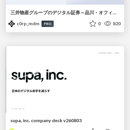
三井物産グループのデジタル証券～品川・オフィス＆ホテル～徹底解説セミナー
c0rp_mdm
0
820
PRO
supa, inc. company deck v260803