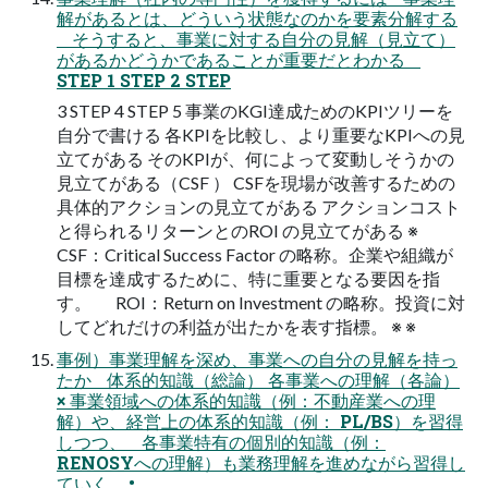
解があるとは、どういう状態なのかを要素分解する
そうすると、事業に対する自分の見解（見立て）
があるかどうかであることが重要だとわかる
STEP 1 STEP 2 STEP
3 STEP 4 STEP 5 事業のKGI達成ためのKPIツリーを
自分で書ける 各KPIを比較し、より重要なKPIへの見
立てがある そのKPIが、何によって変動しそうかの
見立てがある（CSF ） CSFを現場が改善するための
具体的アクションの見立てがある アクションコスト
と得られるリターンとのROI の見立てがある ※
CSF：Critical Success Factor の略称。企業や組織が
目標を達成するために、特に重要となる要因を指
す。 ROI：Return on Investment の略称。投資に対
してどれだけの利益が出たかを表す指標。 ※ ※
事例）事業理解を深め、事業への自分の見解を持っ
たか 体系的知識（総論） 各事業への理解（各論）
× 事業領域への体系的知識（例：不動産業への理
解）や、経営上の体系的知識（例： PL/BS）を習得
しつつ、 各事業特有の個別的知識（例：
RENOSYへの理解）も業務理解を進めながら習得し
ていく •