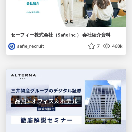
セーフィー株式会社（Safie Inc.） 会社紹介資料
safie_recruit
7
460k