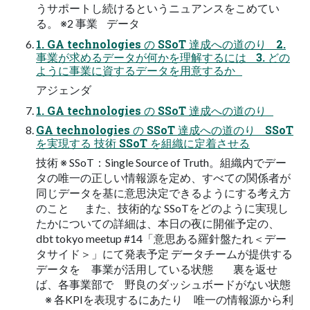
うサポートし続けるというニュアンスをこめてい
る。 ※2 事業 データ
1. GA technologies の SSoT 達成への道のり 2.
事業が求めるデータが何かを理解するには 3. どの
ように事業に資するデータを用意するか
アジェンダ
1. GA technologies の SSoT 達成への道のり
GA technologies の SSoT 達成への道のり SSoT
を実現する 技術 SSoT を組織に定着させる
技術 ※ SSoT：Single Source of Truth。組織内でデー
タの唯一の正しい情報源を定め、すべての関係者が
同じデータを基に意思決定できるようにする考え方
のこと また、技術的な SSoTをどのように実現し
たかについての詳細は、本日の夜に開催予定の、
dbt tokyo meetup #14「意思ある羅針盤たれ＜デー
タサイド＞」にて発表予定 データチームが提供する
データを 事業が活用している状態 裏を返せ
ば、各事業部で 野良のダッシュボードがない状態
※ 各KPIを表現するにあたり 唯一の情報源から利