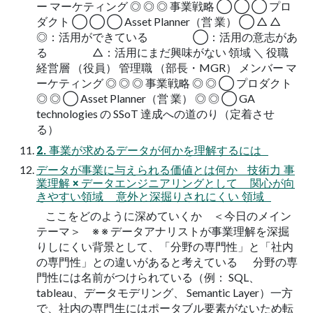
ー マーケティング ◎ ◎ ◎ 事業戦略 ◯ ◯ ◯ プロ
ダクト ◯ ◯ ◯ Asset Planner（営 業） ◯ △ △
◎：活用ができている ◯：活用の意志があ
る △：活用にまだ興味がない 領域 ＼ 役職
経営層 （役員） 管理職 （部長・MGR） メンバー マ
ーケティング ◎ ◎ ◎ 事業戦略 ◎ ◎ ◯ プロダクト
◎ ◎ ◯ Asset Planner（営 業） ◎ ◎ ◯ GA
technologies の SSoT 達成への道のり（定着させ
る）
2. 事業が求めるデータが何かを理解するには
データが事業に与えられる価値とは何か 技術力 事
業理解 × データエンジニアリングとして 関心が向
きやすい領域 意外と深掘りされにくい 領域
ここをどのように深めていくか ＜今日のメイン
テーマ＞ ※ ※ データアナリストが事業理解を深掘
りしにくい背景として、「分野の専門性」と「社内
の専門性」との違いがあると考えている 分野の専
門性には名前がつけられている（例： SQL、
tableau、データモデリング、 Semantic Layer）一方
で、社内の専門生にはポータブル要素がないため転