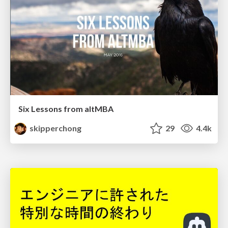
Six Lessons from altMBA
skipperchong
29
4.4k