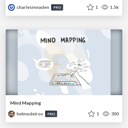
charlesmeaden
1
1.5k
PRO
Mind Mapping
helmedeiros
1
300
PRO