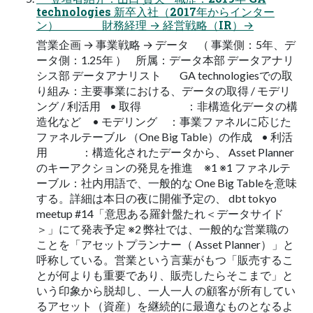
technologies 新卒入社（2017年からインター
ン） 財務経理 → 経営戦略（IR）→
営業企画 → 事業戦略 → データ （ 事業側：5年、デ
ータ側：1.25年 ） 所属：データ本部 データアナリ
シス部 データアナリスト GA technologiesでの取
り組み：主要事業における、データの取得 / モデリ
ング / 利活用 • 取得 ：非構造化データの構
造化など • モデリング ：事業ファネルに応じた
ファネルテーブル （One Big Table）の作成 • 利活
用 ：構造化されたデータから、 Asset Planner
のキーアクションの発見を推進 ※1 ※1 ファネルテ
ーブル：社内用語で、一般的な One Big Tableを意味
する。詳細は本日の夜に開催予定の、 dbt tokyo
meetup #14「意思ある羅針盤たれ＜データサイド
＞」にて発表予定 ※2 弊社では、一般的な営業職の
ことを「アセットプランナー（ Asset Planner）」と
呼称している。営業という言葉がもつ「販売するこ
とが何よりも重要であり、販売したらそこまで」と
いう印象から脱却し、一人一人 の顧客が所有してい
るアセット（資産）を継続的に最適なものとなるよ