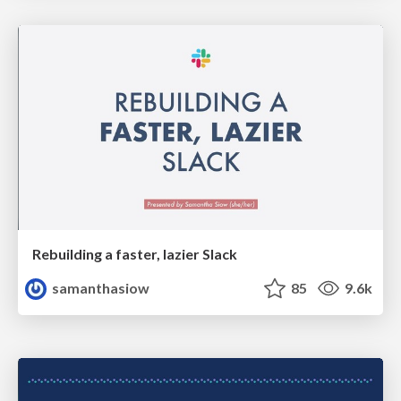
Rebuilding a faster, lazier Slack
samanthasiow
85
9.6k