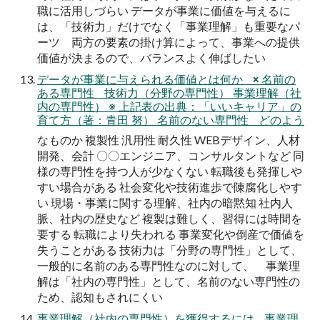
職に活用しづらい データが事業に価値を与えるに
は、「技術力」だけでなく「事業理解」も重要なパ
ーツ 両方の要素の掛け算によって、事業への提供
価値が決まるので、バランスよく伸ばしたい
データが事業に与えられる価値とは何か × 名前の
ある専門性 技術力（分野の専門性） 事業理解（社
内の専門性） ※ 上記表の出典：「いいキャリア」の
育て方（著：青田 努） 名前のない専門性 どのよう
なものか 複製性 汎用性 耐久性 WEBデザイン、人材
開発、会計 〇〇エンジニア、コンサルタントなど 同
様の専門性を持つ人が少なくない 転職後も発揮しや
すい場合がある 社会変化や技術進歩で陳腐化しやす
い 現場・事業に関する理解、社内の暗黙知 社内人
脈、社内の歴史など 複製は難しく、習得には時間を
要する 転職により失われる 事業変化や倒産で価値を
失うことがある 技術力は「分野の専門性」として、
一般的に名前のある専門性なのに対して、 事業理
解は「社内の専門性」として、名前のない専門性の
ため、認知もされにくい
事業理解（社内の専門性）を獲得するには 事業理