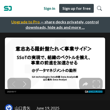
Sign in
Sign up for free
Upgrade to Pro
— share decks privately, control
downloads, hide ads and more …
山口貴矢
June 19, 2025