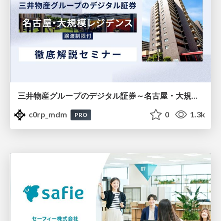
三井物産グループのデジタル証券～名古屋・大規模レジデンス～徹底解説セミナー
c0rp_mdm
0
1.3k
PRO