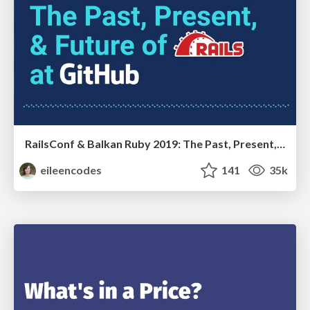
RailsConf & Balkan Ruby 2019: The Past, Present, and Future of Rails at GitHub
eileencodes
141
35k