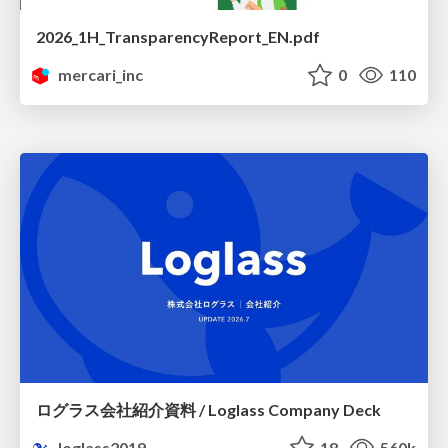
2026_1H_TransparencyReport_EN.pdf
mercari_inc
0
110
ログラス会社紹介資料 / Loglass Company Deck
loglass2019
18
560k