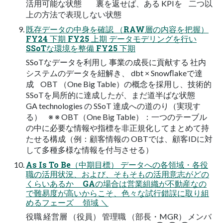
活用可能な状態 裏を返せば、ある KPIを 二つ以
上の方法で表現しない状態
既存データの中身を確認 （RAW層の内容を把握）
FY24 下期 FY25 上期 データモデリングを行い
SSoTな環境を整備 FY25 下期
SSoTなデータを利用し 事業の成長に貢献する 社内
システムのデータを紐解き、 dbt × Snowﬂakeで達
成 OBT （One Big Table）の概念を採用し、技術的
SSoTを局所的に達成したが、まだ道半ばな状態
GA technologies の SSoT 達成への道のり（実現す
る） ※ ※ OBT（One Big Table）：一つのテーブル
の中に必要な情報や指標を非正規化してまとめて持
たせる構成（例：顧客情報の OBTでは、顧客IDに対
して多種多様な情報を付与させる）
As Is To Be（中期目標） データへの各領域・各役
職の活用状況、および、そもそもの活用意志がどの
くらいあるか GAの場合は営業組織が不動産なの
で難易度が高いからこそ、色々な試行錯誤に取り組
めるフェーズ 領域 ＼
役職 経営層 （役員） 管理職 （部長・MGR） メンバ