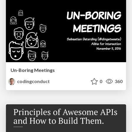
Un-Boring Meetings
codingconduct
0
360