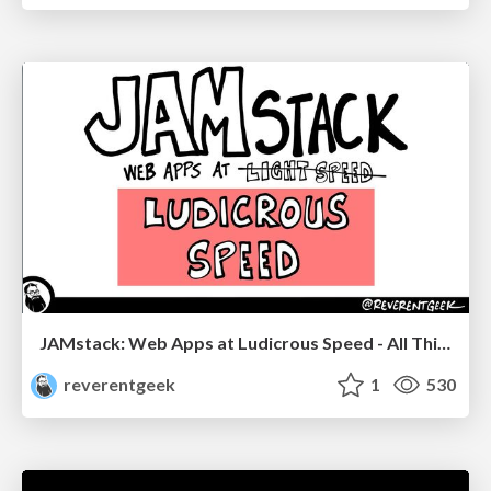
JAMstack: Web Apps at Ludicrous Speed - All Things Open 2022
reverentgeek
1
530