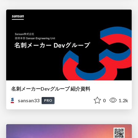
名刺メーカーDevグループ 紹介資料
sansan33
0
1.2k
PRO