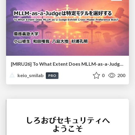
[MIRU26] To What Extent Does MLLM-as-a-Judge Exhibit Cross-Model Preference Bias?
keio_smilab
0
200
PRO