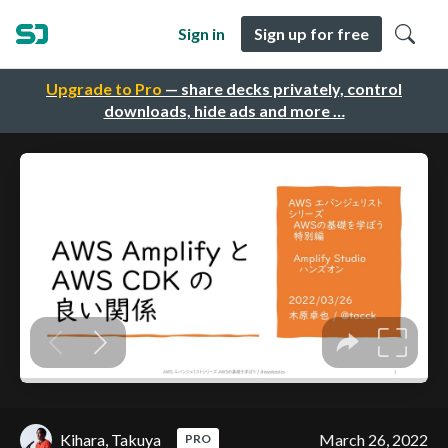
Sign in
Sign up for free
Upgrade to Pro
— share decks privately, control
downloads, hide ads and more …
Kihara, Takuya
March 26, 2022
PRO