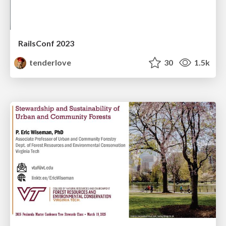
RailsConf 2023
tenderlove
30
1.5k