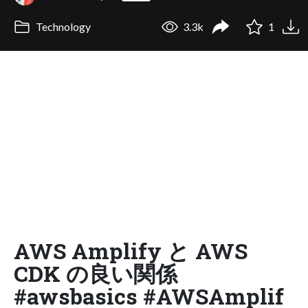
Technology
3.3k
1
AWS Amplify と AWS
CDK の良い関係
#awsbasics #AWSAmplif