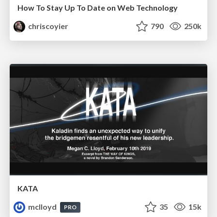
How To Stay Up To Date on Web Technology
chriscoyier
790
250k
KATA
mclloyd
35
15k
PRO