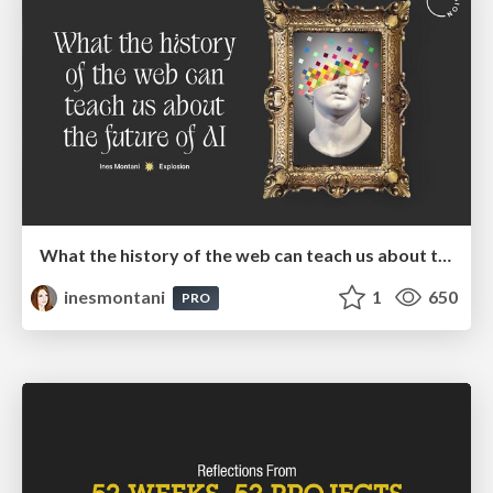
What the history of the web can teach us about the future of AI
inesmontani
1
650
PRO