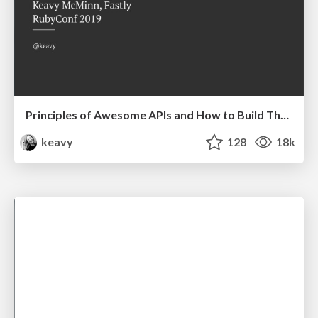
Principles of Awesome APIs and How to Build Them.
keavy
128
18k