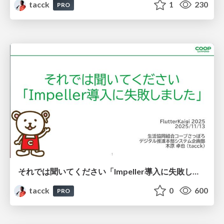
tacck
1
230
PRO
それでは聞いてください「Impeller導入に失敗しました」 #FlutterKaigi #skia
tacck
0
600
PRO