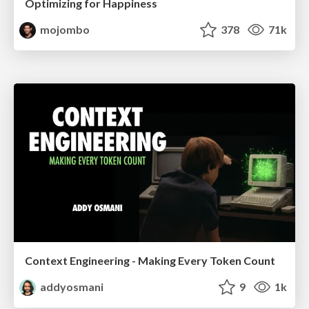
Optimizing for Happiness
mojombo
378
71k
Context Engineering - Making Every Token Count
addyosmani
9
1k