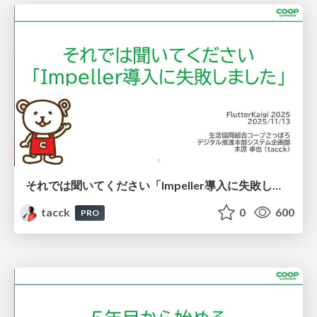
それでは聞いてください「Impeller導入に失敗しました」 #FlutterKaigi #skia
tacck
0
600
PRO