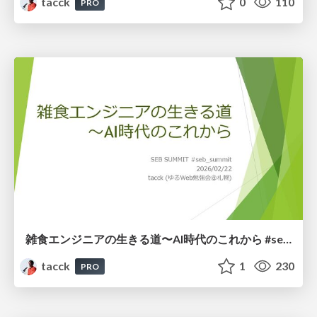
tacck
0
110
PRO
雑食エンジニアの生きる道〜AI時代のこれから #seb_summit
tacck
1
230
PRO