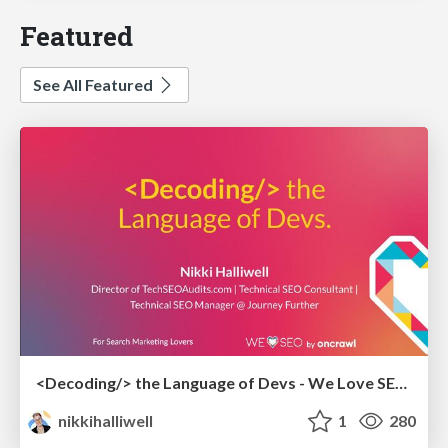
Featured
See All Featured
<Decoding/> the Language of Devs - We Love SEO 2024
nikkihalliwell
1
280