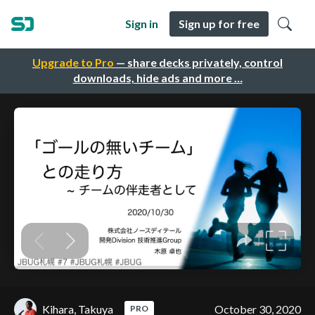
Sign in
Sign up for free
Upgrade to Pro
— share decks privately, control
downloads, hide ads and more …
Kihara, Takuya
October 30, 2020
PRO