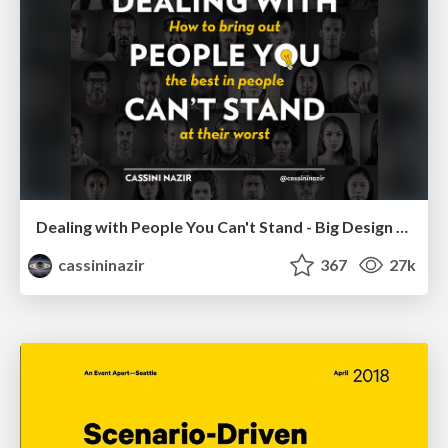
Dealing with People You Can't Stand - Big Design 2015
cassininazir
367
27k