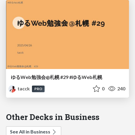
ゆるWeb勉強会@札幌 #29 #ゆるWeb札幌
tacck
0
240
PRO
Other Decks in Business
See All in Business