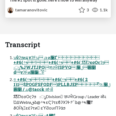
tamaranovitovic
3
1.1k
Transcript
ʮΰʔϧͷແ͍νʔϜʯ ɹͱͷ૸Γํ 
+#6(ࡳຈ+#6(ࡳຈ+#6( גࣜձࣾϊʔεσΟςʔϧ
։ൃ%JWJTJPOٕज़ਪਐ(SPVQ ໦ݪ୎໵
dνʔϜͷ൐૸ऀͱͯ͠
୭ +#6(ࡳຈ+#6(ࡳຈ+#6( 2
1)1$POGFSFODF)PLLBJEP ໊લ ໦ݪ
୎໵ / ɹɹ@tacck ॴଐ
גࣜձࣾϊʔεσΟςʔϧ ։ൃDivision ٕज़ਪਐGroup / Leader ओ࠵
ΏΔWebษڧձ@ࡳຈ εϚʔτεϐʔΧʔͰ༡΅͏ձ@ࡳຈ ޷͖ͳ
ϑΟΪϡΞεέʔτͷٕ εϓϨουɾΠʔάϧ
ʮΰʔϧͷແ͍νʔϜʯ ɹΛ೚͞Εͯ