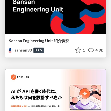
Sansan Engineering Unit 紹介資料
sansan33
1
4.9k
PRO