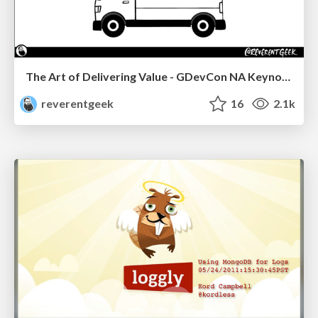
The Art of Delivering Value - GDevCon NA Keynote
reverentgeek
16
2.1k