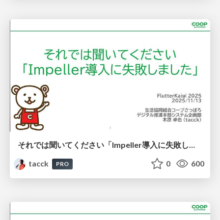
それでは聞いてください「Impeller導入に失敗しました」 #FlutterKaigi #skia
tacck
0
600
PRO