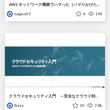
AWS ネットワーク構築でハマった（ハマりかけた） 5選とそこから得た教訓
nagisa53
4
190
クラウドセキュリティ入門 ～安全なクラウド利用のための基礎知識～
lhazy
10
7.8k