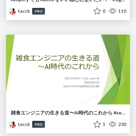
tacck
0
110
PRO
雑食エンジニアの生きる道〜AI時代のこれから #seb_summit
tacck
1
230
PRO