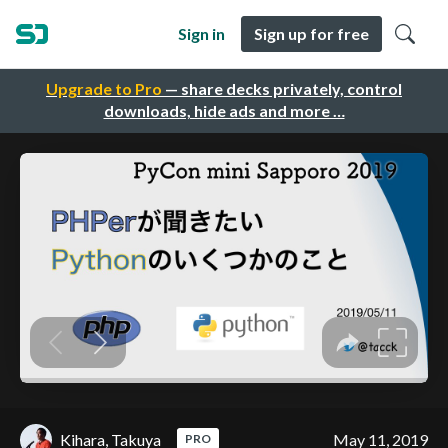
Sign in
Sign up for free
Upgrade to Pro
— share decks privately, control
downloads, hide ads and more …
Kihara, Takuya
May 11, 2019
PRO