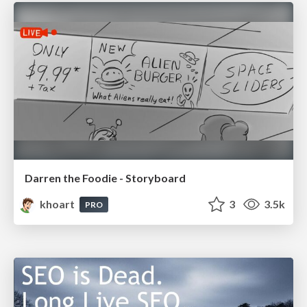
Darren the Foodie - Storyboard
khoart
3
3.5k
PRO