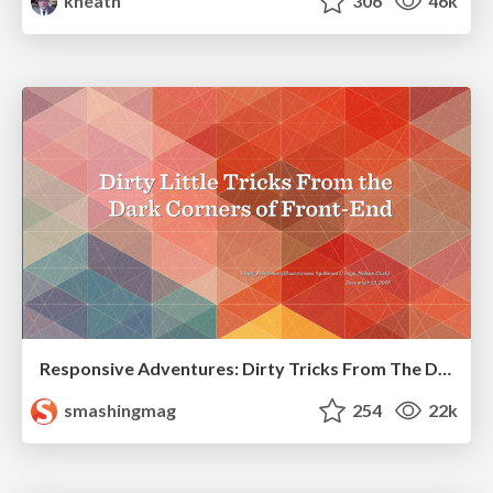
kneath
306
46k
Responsive Adventures: Dirty Tricks From The Dark Corners of Front-End
smashingmag
254
22k