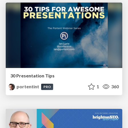
30 Presentation Tips
portentint
1
360
PRO