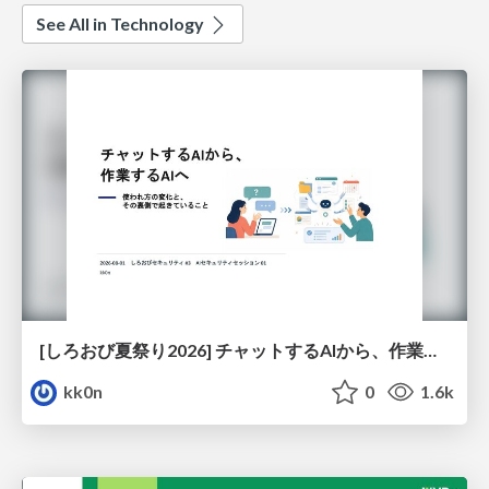
See All in Technology
[しろおび夏祭り2026] チャットするAIから、作業するAIへ - 使われ方の変化と、その裏側で起きていること
kk0n
0
1.6k