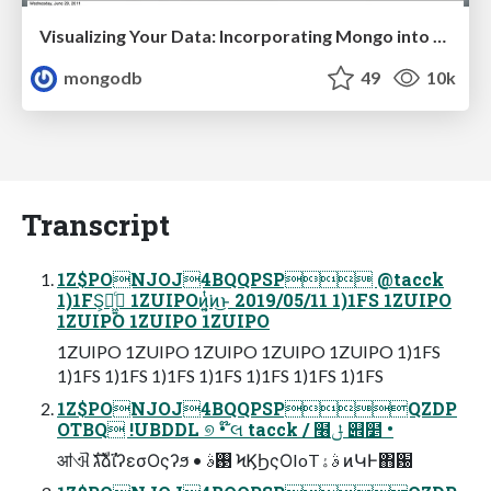
Visualizing Your Data: Incorporating Mongo into Loggly Infrastructure
mongodb
49
10k
Transcript
1Z$PONJOJ4BQQPSP @tacck
1)1FS͕ฉ͖͍ͨ 1ZUIPOͷ͍͔ͭ͘ͷ͜ͱ 2019/05/11 1)1FS 1ZUIPO
1ZUIPO 1ZUIPO 1ZUIPO
1ZUIPO 1ZUIPO 1ZUIPO 1ZUIPO 1ZUIPO 1)1FS
1)1FS 1)1FS 1)1FS 1)1FS 1)1FS 1)1FS 1)1FS
1Z$PONJOJ4BQQPSPQZDP
OTBQ !UBDDL ୭ • ໊લ tacck / ໦ݪ ୎໵ •
ॴଐ גࣜձࣾϊʔεσΟςʔϧ • ࢓ࣄ ϞϏϦςΟIoTࣄۀ ͷԿͰ΋԰