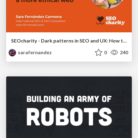
SEOcharity - Dark patterns in SEO and UX: How to avoid them and build a more ethical web
sarafernandez
0
240