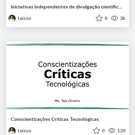
Iniciativas independentes de divulgação científica: o caso do Movimento #CiteMulheresNegras
taisso
0
2k
Conscientizações Críticas Tecnológicas
taisso
0
120