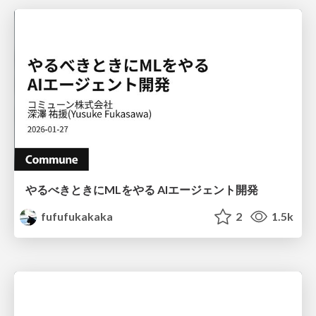
やるべきときにMLをやる AIエージェント開発
fufufukakaka
2
1.5k