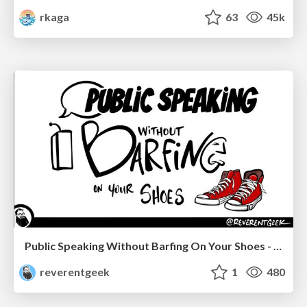
rkaga
63
45k
Public Speaking Without Barfing On Your Shoes - THAT 2023
reverentgeek
1
480