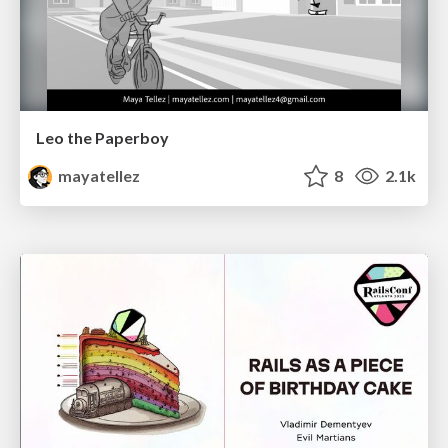
Leo the Paperboy
mayatellez
8
2.1k