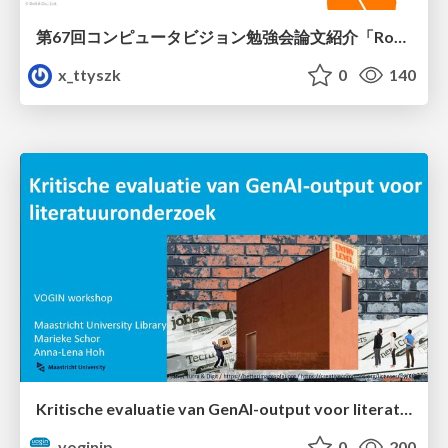
第67回コンピュータビジョン勉強会論文紹介「RoboWheel: A Data Engine from Real-World Human Demonstrations for Cross-Embodiment Robotic Learning」
x_ttyszk
0
140
Kritische evaluatie van GenAI-output voor literatuuronderzoek
voginip
0
200