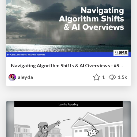
Navigating Algorithm Shifts & AI Overviews - #SMXNext
aleyda
1
1.5k