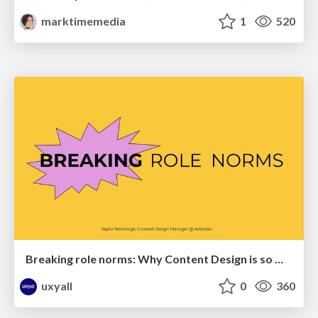
marktimemedia
1
520
Breaking role norms: Why Content Design is so much more than writing copy - Taylor Woolridge
uxyall
0
360