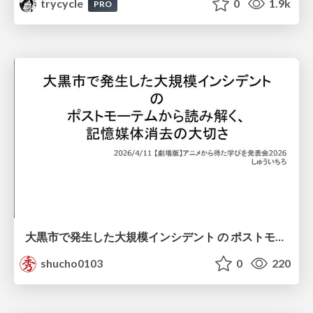
trycycle
0
1.9k
PRO
大黒市で発生した大規模インシデント の ポストモーテムから読み解く、 記憶媒体消去の大切さ
shucho0103
0
220