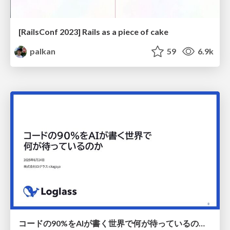
[RailsConf 2023] Rails as a piece of cake
palkan
59
6.9k
コードの90%をAIが書く世界で何が待っているのか / What awaits us in a world where 90% of the code is written by AI