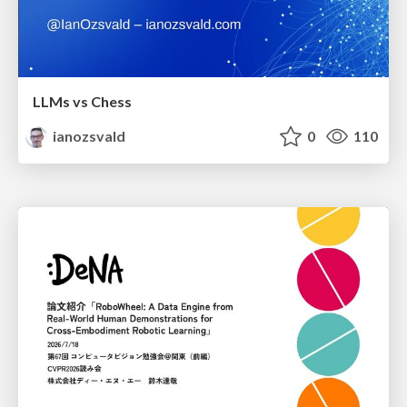
LLMs vs Chess
ianozsvald
0
110