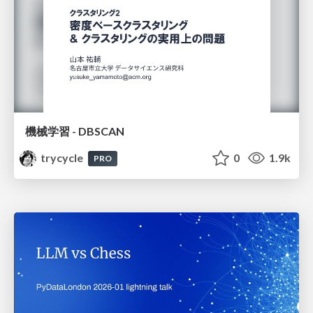
機械学習 - DBSCAN
trycycle
0
1.9k
PRO