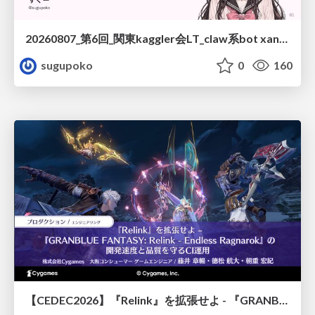
20260807_第6回_関東kaggler会LT_claw系bot xangiと始める、"寂しくない" kaggle
sugupoko
0
160
【CEDEC2026】『Relink』を拡張せよ - 『GRANBLUE FANTASY: Relink - Endless Ragnarok』の開発速度と品質を守るCI運用