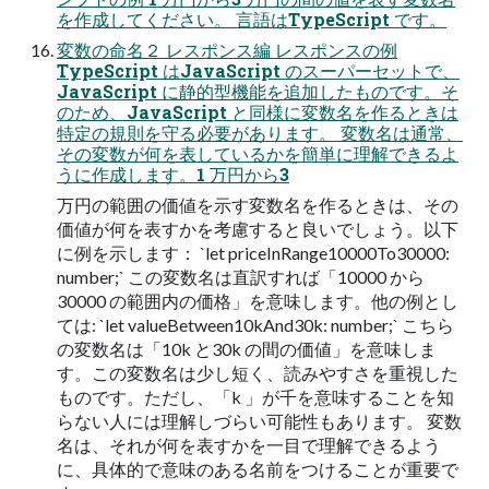
を作成してください。 言語はTypeScript です。
変数の命名２ レスポンス編 レスポンスの例
TypeScript はJavaScript のスーパーセットで、
JavaScript に静的型機能を追加したものです。そ
のため、JavaScript と同様に変数名を作るときは
特定の規則を守る必要があります。 変数名は通常、
その変数が何を表しているかを簡単に理解できるよ
うに作成します。1 万円から3
万円の範囲の価値を示す変数名を作るときは、その
価値が何を表すかを考慮すると良いでしょう。以下
に例を示します： `let priceInRange10000To30000:
number;` この変数名は直訳すれば「10000 から
30000 の範囲内の価格」を意味します。他の例とし
ては: `let valueBetween10kAnd30k: number;` こちら
の変数名は「10k と30k の間の価値」を意味しま
す。この変数名は少し短く、読みやすさを重視した
ものです。ただし、「k 」が千を意味することを知
らない人には理解しづらい可能性もあります。 変数
名は、それが何を表すかを一目で理解できるよう
に、具体的で意味のある名前をつけることが重要で