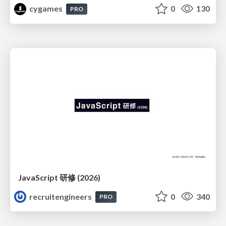
cygames
0
130
PRO
JavaScript 研修 (2026)
recruitengineers
0
340
PRO