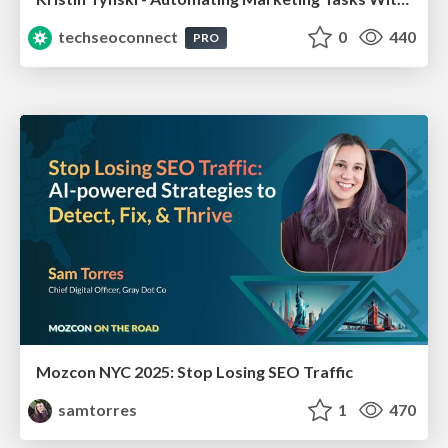
techseoconnect
0
440
PRO
Mozcon NYC 2025: Stop Losing SEO Traffic
samtorres
1
470