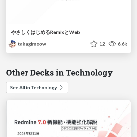
やさしくはじめるRemixとWeb
takagimeow
12
6.6k
Other Decks in Technology
See All in Technology