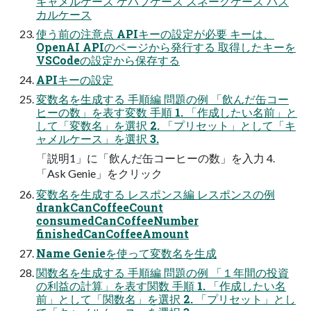
キャメルケース ケバブケース スネークケース パス
カルケース
使う前の注意点 APIキーの設定が必要 キーは、
OpenAI APIのページから発行する 取得したキーを
VSCodeの設定から保存する
APIキーの設定
変数名を生成する 手順編 問題の例 「飲んだ缶コー
ヒーの数」を表す変数 手順 1. 「作成したい名前」と
して「変数名」を選択 2. 「プリセット」として「キ
ャメルケース」を選択 3.
「説明1」に「飲んだ缶コーヒーの数」を入力 4.
「Ask Genie」をクリック
変数名を生成する レスポンス編 レスポンスの例
drankCanCoffeeCount
consumedCanCoffeeNumber
finishedCanCoffeeAmount
Name Genieを使って変数名を生成
関数名を生成する 手順編 問題の例 「１年間の投資
の利益の計算」を表す関数 手順 1. 「作成したい名
前」として「関数名」を選択 2. 「プリセット」とし