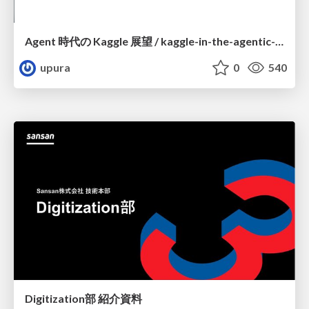
Agent 時代の Kaggle 展望 / kaggle-in-the-agentic-era
upura
0
540
Digitization部 紹介資料