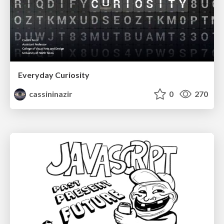
Everyday Curiosity
cassininazir
0
270