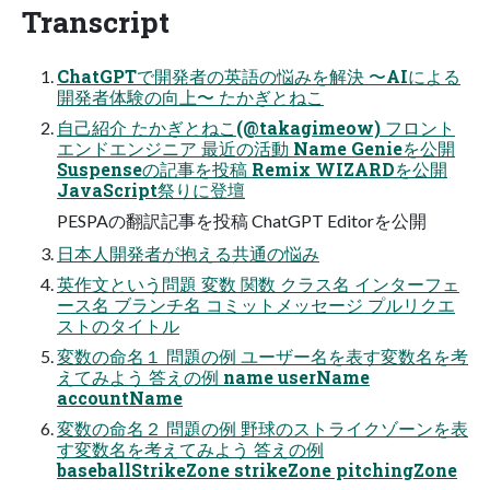
Transcript
ChatGPTで開発者の英語の悩みを解決 〜AIによる
開発者体験の向上〜 たかぎとねこ
自己紹介 たかぎとねこ(@takagimeow) フロント
エンドエンジニア 最近の活動 Name Genieを公開
Suspenseの記事を投稿 Remix WIZARDを公開
JavaScript祭りに登壇
PESPAの翻訳記事を投稿 ChatGPT Editorを公開
日本人開発者が抱える共通の悩み
英作文という問題 変数 関数 クラス名 インターフェ
ース名 ブランチ名 コミットメッセージ プルリクエ
ストのタイトル
変数の命名１ 問題の例 ユーザー名を表す変数名を考
えてみよう 答えの例 name userName
accountName
変数の命名２ 問題の例 野球のストライクゾーンを表
す変数名を考えてみよう 答えの例
baseballStrikeZone strikeZone pitchingZone