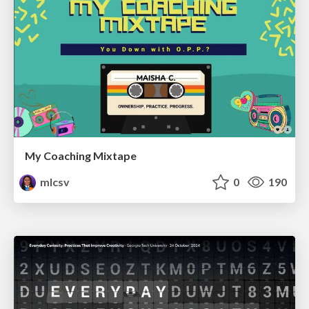
My Coaching Mixtape
mlcsv
0
190