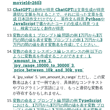
movieId=2603
ChatGPTは創作が得意 ChatGPTは文章生成が得意
適切な文脈を与えることで、それに沿った文章を生
成 日本語作文だけでなく、英作文も得意 Pythonや
JavaScriptで書かれたコードの生成も得意 つま
り、検索ではなく創作が得意
変数の命名１ プロンプト編 問題の例 1万円から3万
円の間の値を表す変数 プロンプトの例 1 万円から3
万円の間の値を表す変数名を作成してください。
変数の命名２ レスポンス編 レスポンスの例 以下の
ように変数名を作成することができます： 1.
`amount_in_yen` 2.
`jpy_range_10000_to_30000` 3.
`price_between_10k_and_30k_yen`
4. `jpy_value` 5. `yen_amount_in_range` ただし、この変
数名はあくまで一例であり、具体的なコンテキスト
やプログラミング言語により、もっと適切な変数名
が存在するかもしれません。
変数の命名２ プロンプト編 問題の例 TypeScript
における、1万円から3万円の間の値を表す変数 プロ
ンプトの例 1 万円から3 万円の間の値を表す変数名