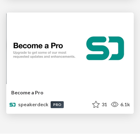
Become a Pro
speakerdeck
31
6.1k
PRO