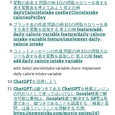
変数の命名３ 問題の例 1日の摂取カロリーを表すを
表す変数名を考えてみよう 答えの例
dailyCalorieIntake oneDayClorieIntake
caloriesPerDay
ブランチ名の作成 問題の例 1日の摂取カロリーを表
すを表す変数を追加する 答えの例 feature/add-
daily-calorie-variable feature/daily-calorie-
intake-variable feature/implement-daily-
calorie-intake
コミットメッセージの作成 問題の例 1日の摂取カロ
リーを表すを表す変数を追加した 答えの例 feat:
add daily calorie intake variable
add: dailyCalorieIntake variable chore: implement
daily calorie intake variable
ChatGPTを活用しよう
ChatGPTは嘘つきである ChatGPTを検索エンジン
の代わりとして使ってはいけない Google検索で解
決可能な事例は、Google検索で解決する GPTは馬
鹿であり、嘘つきであることを認識する 「検索と質
問」は違うということを理解する 引用:
https://newspicks.com/movie-series/14?