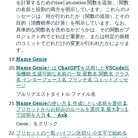
を計算するためのtaxCalculation 関数を追加」: 関数
の名前と役割の両方を明示しています。 これらのメ
ッセージは、何が行われたか（関数の追加）とその
目的（消費税率の計算）を明示しています。なお、
具体的な関数名を含めるかどうかは、その関数がプ
ロジェクト内でどれほど重要か、または特定の規模
のコミットでどれだけの変更が行われたかによりま
す。
Name Genie
Name Genieとは ChatGPTを活用したVSCode拡
張機能 生成可能な名前の一覧 変数名 関数名 クラス
名 インターフェース名 ブランチ名 コミットメッセ
ージ
プルリクエストタイトル ファイル名
Name Genieの使い方 1. 作成したい名前を選択 2.
プリセットからお好みのルールを選択 3. 最大3つま
で説明を入力 4. 「Ask
Genie」をクリック
プリセットの一覧 ハイフン区切り 小文字で始める