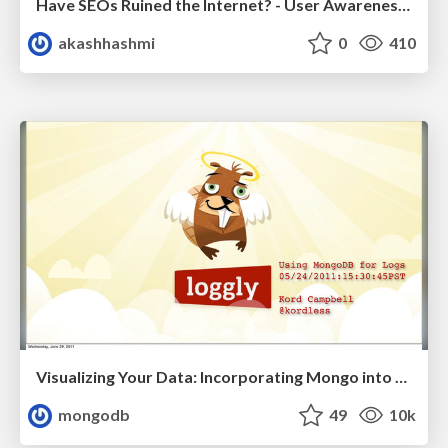
Have SEOs Ruined the Internet? - User Awareness of SEO in 2025
akashhashmi
0
410
Visualizing Your Data: Incorporating Mongo into Loggly Infrastructure
mongodb
49
10k