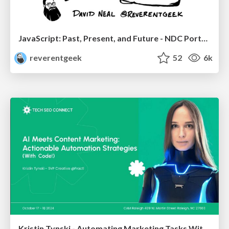
JavaScript: Past, Present, and Future - NDC Porto 2020
reverentgeek
52
6k
Kristin Tynski - Automating Marketing Tasks With AI