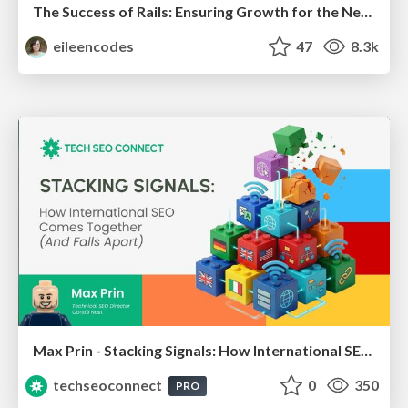
The Success of Rails: Ensuring Growth for the Next 100 Years
eileencodes
47
8.3k
Max Prin - Stacking Signals: How International SEO Comes Together (And Falls Apart)
techseoconnect
0
350
PRO