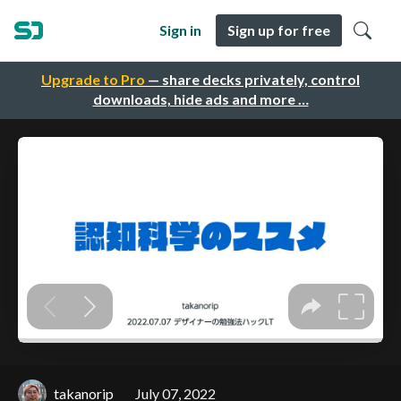
Sign in
Sign up for free
Upgrade to Pro
— share decks privately, control
downloads, hide ads and more …
takanorip
July 07, 2022