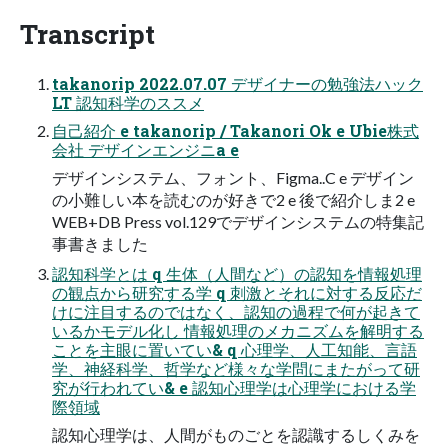
Transcript
takanorip 2022.07.07 デザイナーの勉強法ハック
LT 認知科学のススメ
自己紹介 e takanorip / Takanori Ok e Ubie株式
会社 デザインエンジニa e
デザインシステム、フォント、Figma..C e デザイン
の小難しい本を読むのが好きで2 e 後で紹介しま2 e
WEB+DB Press vol.129でデザインシステムの特集記
事書きました
認知科学とは q 生体（人間など）の認知を情報処理
の観点から研究する学 q 刺激とそれに対する反応だ
けに注目するのではなく、認知の過程で何が起きて
いるかモデル化し 情報処理のメカニズムを解明する
ことを主眼に置いてい& q 心理学、人工知能、言語
学、神経科学、哲学など様々な学問にまたがって研
究が行われてい& e 認知心理学は心理学における学
際領域
認知心理学は、人間がものごとを認識するしくみを