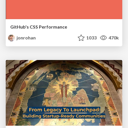
GitHub's CSS Performance
jonrohan
1033
470k