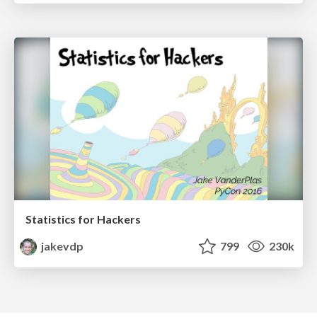
Statistics for Hackers
jakevdp
799
230k