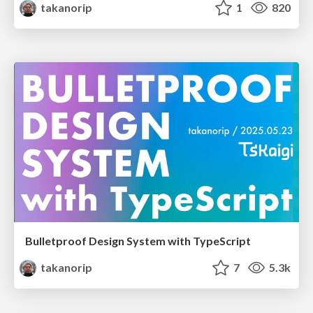
takanorip
1
820
Bulletproof Design System with TypeScript
takanorip
7
5.3k