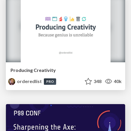
Producing Creativity
orderedlist
348
40k
PRO