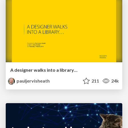
A designer walks into a library…
pauljervisheath
211
24k