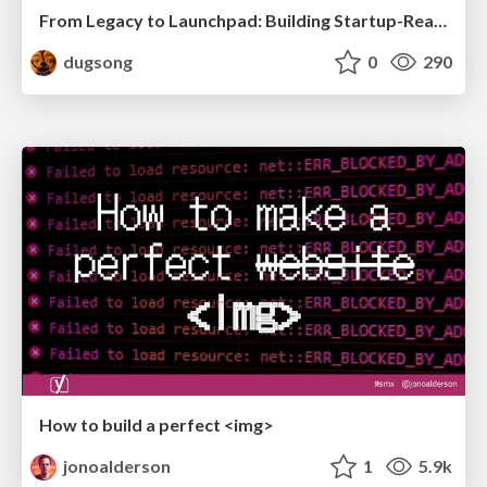
From Legacy to Launchpad: Building Startup-Ready Communities
dugsong
0
290
How to build a perfect <img>
jonoalderson
1
5.9k