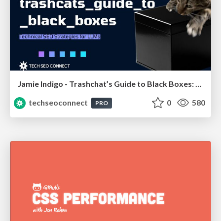
Jamie Indigo - Trashchat’s Guide to Black Boxes: Technical SEO Tactics for LLMs
techseoconnect
0
580
PRO