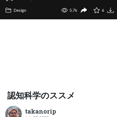
Design
5.7k
6
認知科学のススメ
takanorip