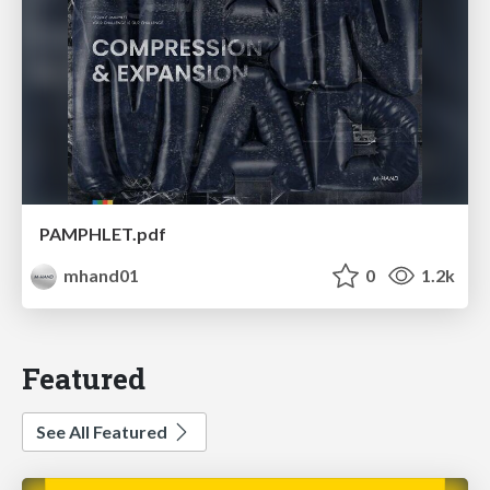
PAMPHLET.pdf
mhand01
0
1.2k
Featured
See All Featured