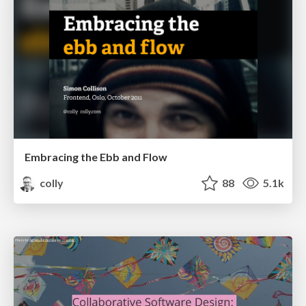
Embracing the Ebb and Flow
colly
88
5.1k