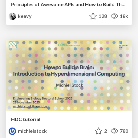
Principles of Awesome APIs and How to Build Them.
keavy
128
18k
HDC tutorial
michielstock
2
780