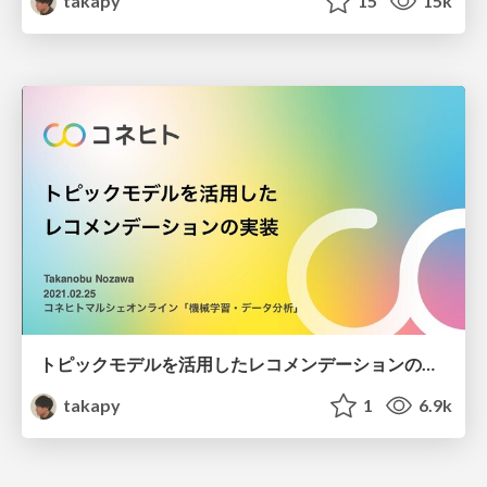
takapy
15
15k
トピックモデルを活用したレコメンデーションの実装
takapy
1
6.9k