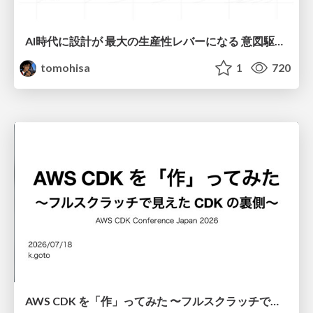
AI時代に設計が 最大の生産性レバーになる 意図駆動開発とデータを消さない設計｜Don't Delete Your Data or Your Intent — Design as the Deepest Lever in the AI Era
tomohisa
1
720
AWS CDK を「作」ってみた 〜フルスクラッチで見えた CDK の裏側〜 / aws-cdk-from-scratch