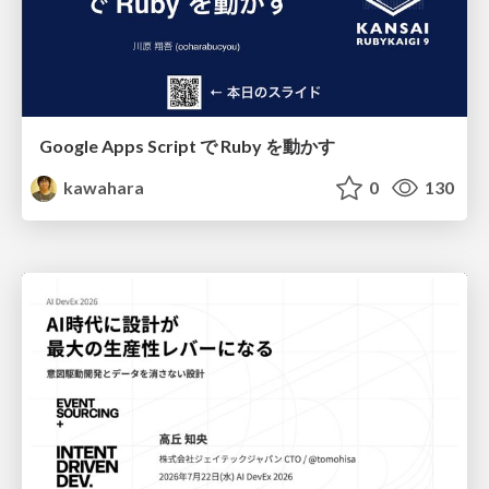
Google Apps Script で Ruby を動かす
kawahara
0
130