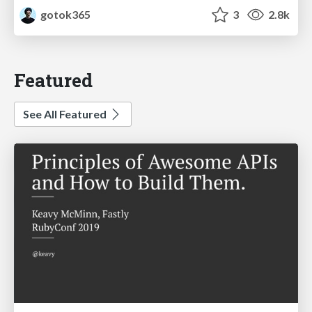
gotok365
3
2.8k
Featured
See All Featured