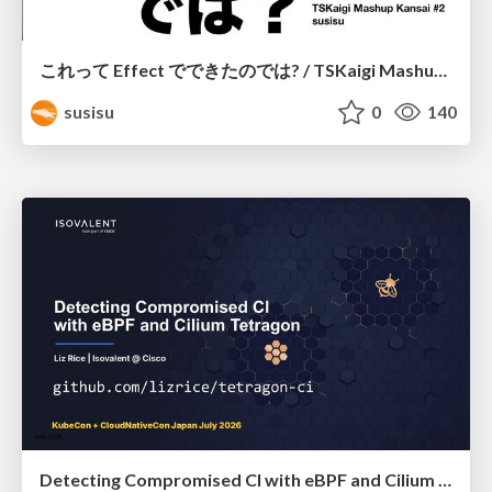
これって Effect でできたのでは? / TSKaigi Mashup Kansai #2
susisu
0
140
Detecting Compromised CI with eBPF and Cilium Tetragon