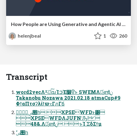
How People are Using Generative and Agentic AI to Supercharge Their Products, Projects, Services and Value Streams Today
helenjbeal
1
260
Transcript
word2vecΛར༻ͨ͠ຒΊࠐΈ෼ੳͱ SWEMΛ༻͍ͨൺֱ࣮ݧ
Takanobu Nozawa 2021.02.18 atmaCup#9
ΦϯαΠτσʔλίϯϖৼΓฦΓճ
ࣗݾ঺հ XPSEWFDͱ͸
XPSEWFDΛJUFNʹԠ༻
48&.Λ༻͍ͯൺֱ࣮ݧ ·ͱΊ ΞδΣϯμ
ࣗݾ঺հ