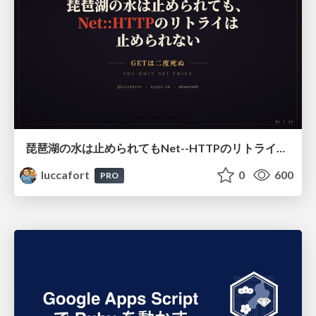
琵琶湖の水は止められてもNet--HTTPのリトライは止められない / You might be able to stop the water flow of Lake Biwa but you can't stop Net::HTTP retries
luccafort
0
600
PRO