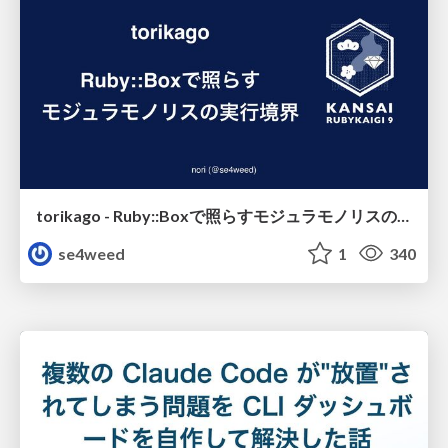
torikago - Ruby::Boxで照らすモジュラモノリスの実行境界
se4weed
1
340