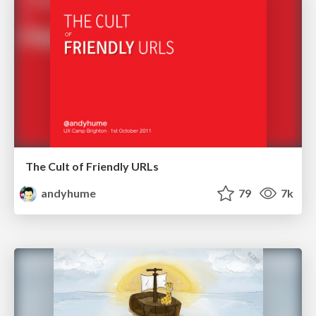
The Cult of Friendly URLs
andyhume
79
7k