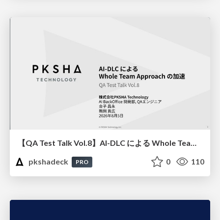
【QA Test Talk Vol.8】AI-DLC による Whole Team Approach の加速
pkshadeck
0
110
PRO