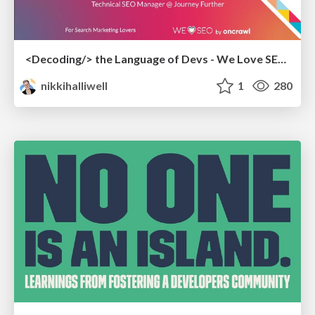
<Decoding/> the Language of Devs - We Love SEO 2024
nikkihalliwell
1
280