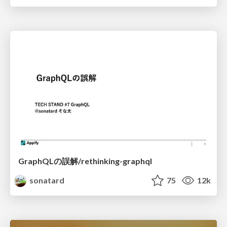
GraphQLの誤解/rethinking-graphql
sonatard
75
12k