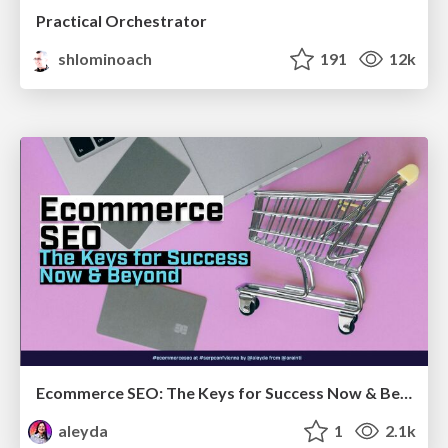
Practical Orchestrator
shlominoach
191
12k
Ecommerce SEO: The Keys for Success Now & Beyond - #SERPConf2024
aleyda
1
2.1k