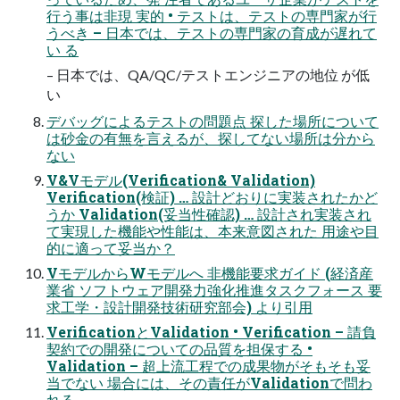
行う事は非現 実的 • テストは、テストの専門家が行
うべき – 日本では、テストの専門家の育成が遅れて
い る
– 日本では、QA/QC/テストエンジニアの地位 が低
い
デバッグによるテストの問題点 探した場所について
は砂金の有無を言えるが、探してない場所は分から
ない
V&Vモデル(Verification& Validation)
Verification(検証) … 設計どおりに実装されたかど
うか Validation(妥当性確認) … 設計され実装され
て実現した機能や性能は、本来意図された 用途や目
的に適って妥当か？
VモデルからWモデルへ 非機能要求ガイド (経済産
業省 ソフトウェア開発力強化推進タスクフォース 要
求工学・設計開発技術研究部会) より引用
VerificationとValidation • Verification – 請負
契約での開発についての品質を担保する •
Validation – 超上流工程での成果物がそもそも妥
当でない 場合には、その責任がValidationで問わ
れる