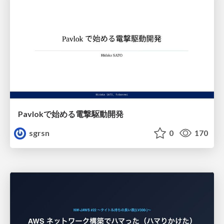
Pavlokで始める電撃駆動開発
sgrsn
0
170