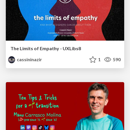
The Limits of Empathy - UXLibs8
cassininazir
1
590