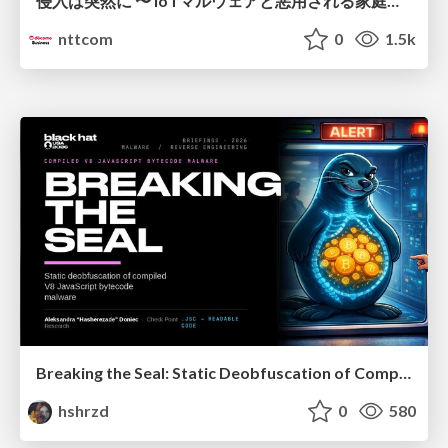
侵入は突然に 〜 IoTマルウェアと悪用される家庭の機器 ～ / When Intrusion Strikes: IoT Malware and the Abuse of Home Devices
nttcom
0
1.5k
Breaking the Seal: Static Deobfuscation of Compiled V8 JavaScript Bytecode Malware
hshrzd
0
580