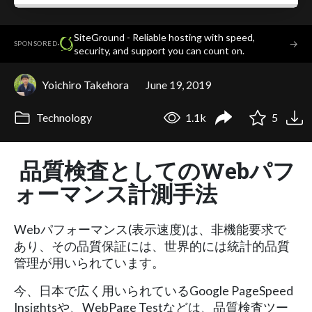
SiteGround - Reliable hosting with speed,
·
→
SPONSORED
security, and support you can count on.
Yoichiro Takehora
June 19, 2019
Technology
1.1k
5
品質検査としてのWebパフ
ォーマンス計測手法
Webパフォーマンス(表示速度)は、非機能要求で
あり、その品質保証には、世界的には統計的品質
管理が用いられています。
今、日本で広く用いられているGoogle PageSpeed
Insightsや、WebPage Testなどは、品質検査ツー