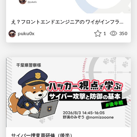
え？フロントエンドエンジニアの ワイがインフラも！？
puku0x
1
350
サイバー捜査員研修（後半）