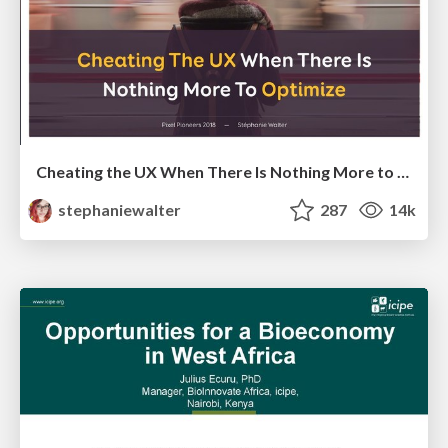
Cheating the UX When There Is Nothing More to Optimize - PixelPioneers
stephaniewalter
287
14k