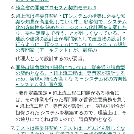
経産省の開発プロセスと契約モデル 4
超上流は準委任契約 • ITシステムの構築に必要な知
識や知見が高度化 していく中、顧客側で、システム
化の方向性を 決めたり、システム化計画を立案した
り、要件 定義まで行うことが難しくなっている。 •
建設や建築の設計士が専門家として建造物の設 計を
行うように、ITシステムについても、シス テム設計
の専門家（アーキテクト）が、顧客の
代理人として設計するのが妥当。
開発は請負契約 • 開発については、従来通り請負型
の契約となる。 • 超上流工程は、専門家が設計する
ため、実現可能性が高くな る – システム化の方向性
– システム化計画立案
– 要件定義策定 • 超上流工程に問題がある場合に
は、その作業を行った専門家 が善管注意義務を負う
• 超上流工程で、専門家が設計した、実現可能性が
担保された システムを構築するので、理論上は、そ
の通りにつくれば良 いので、請負契約となる
テストは準委任契約 • テストは、どんどん難しくな
っているため、発 注者であるユーザ企業がテストを