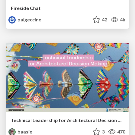
Fireside Chat
paigeccino
42
4k
Technical Leadership for Architectural Decision Making
baasie
3
470