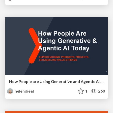
How People are Using Generative and Agentic AI to Supercharge Their Products, Projects, Services and Value Streams Today
helenjbeal
1
260