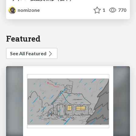
nomizone
1
770
Featured
See All Featured