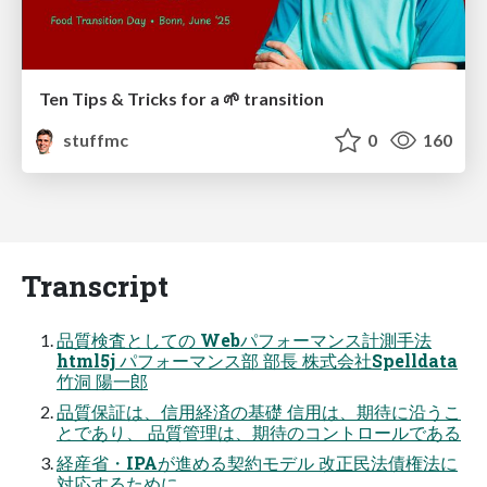
Ten Tips & Tricks for a 🌱 transition
stuffmc
0
160
Transcript
品質検査としての Webパフォーマンス計測手法
html5j パフォーマンス部 部長 株式会社Spelldata
竹洞 陽一郎
品質保証は、信用経済の基礎 信用は、期待に沿うこ
とであり、 品質管理は、期待のコントロールである
経産省・IPAが進める契約モデル 改正民法債権法に
対応するために