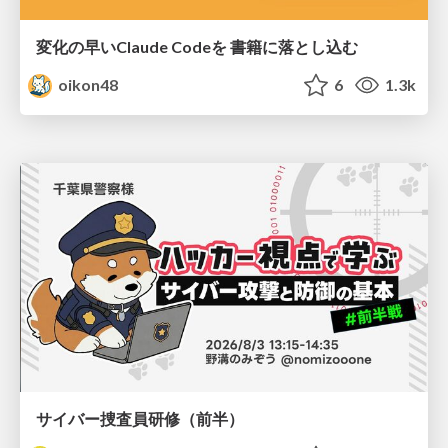
変化の早いClaude Codeを 書籍に落とし込む
oikon48
6
1.3k
サイバー捜査員研修（前半）