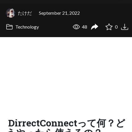
たけだ
September 21, 2022
Technology
48
0
DirrectConnectって何？ど