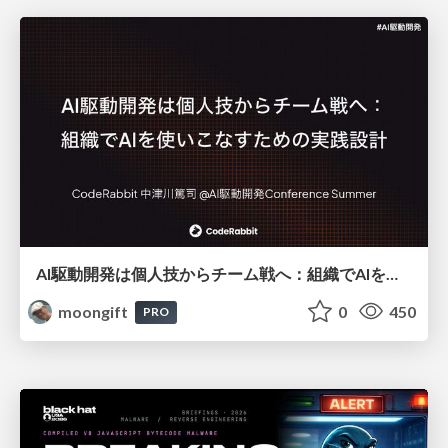
AI駆動開発は個人技からチーム戦へ：組織でAIを使いこなすための実践設計
moongift
0
450
PRO