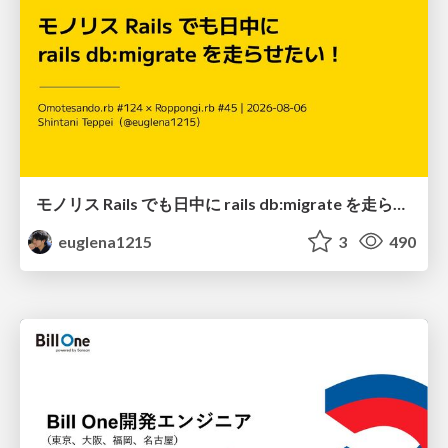
モノリス Rails でも日中に rails db:migrate を走らせたい！ / Daytime rails db:migrate on Monolithic Rails!
euglena1215
3
490