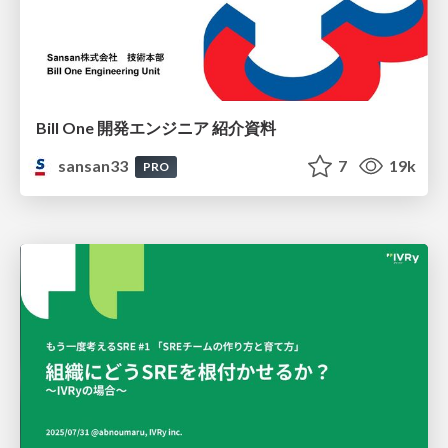
Bill One 開発エンジニア 紹介資料
sansan33
7
19k
PRO