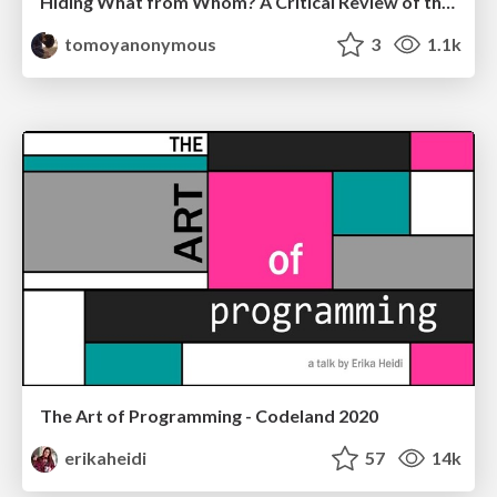
Hiding What from Whom? A Critical Review of the History of Programming languages for Music
tomoyanonymous
3
1.1k
The Art of Programming - Codeland 2020
erikaheidi
57
14k