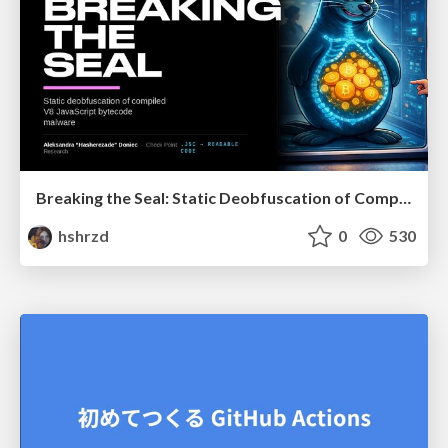
Breaking the Seal: Static Deobfuscation of Compiled V8 JavaScript Bytecode Malware
hshrzd
0
530