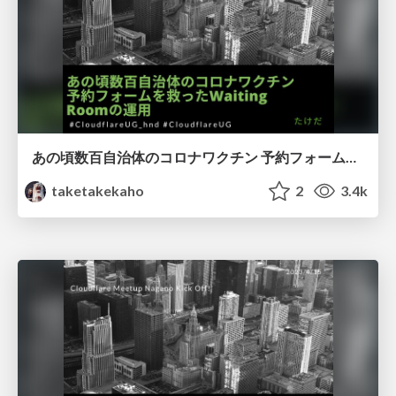
あの頃数百自治体のコロナワクチン 予約フォームを救ったWaiting Roomの運用
taketakekaho
2
3.4k