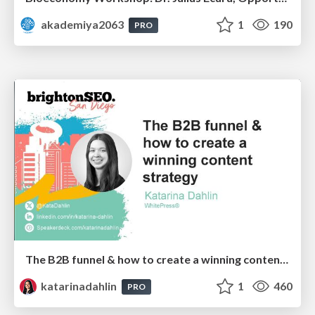
akademiya2063
1
190
PRO
The B2B funnel & how to create a winning content strategy
katarinadahlin
1
460
PRO