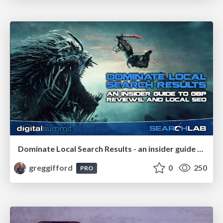
Dominate Local Search Results - an insider guide to GBP, reviews, and Local SEO
greggifford
0
250
PRO