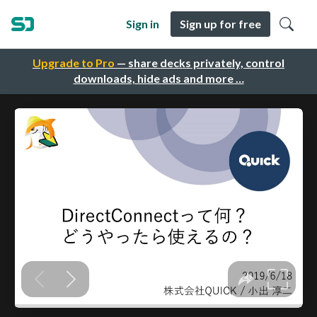
Sign in
Sign up for free
Upgrade to Pro
— share decks privately, control
downloads, hide ads and more …