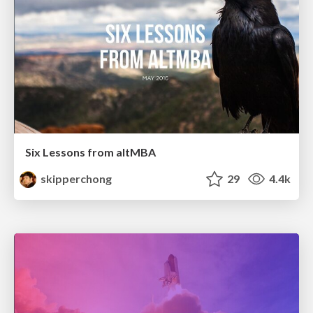
Six Lessons from altMBA
skipperchong
29
4.4k