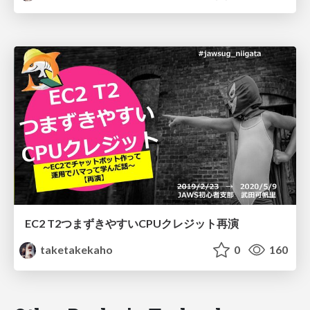
EC2 T2つまずきやすいCPUクレジット再演
taketakekaho
0
160