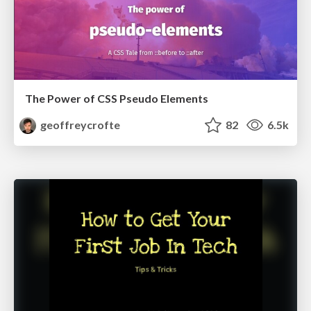
The Power of CSS Pseudo Elements
geoffreycrofte
82
6.5k