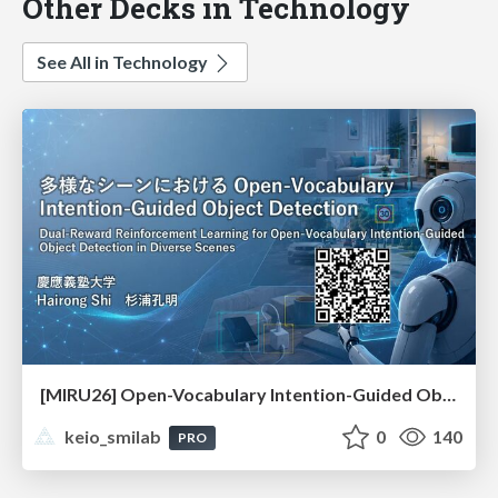
Other Decks in Technology
See All in Technology
[MIRU26] Open-Vocabulary Intention-Guided Object Detection in Diverse Scenes
keio_smilab
0
140
PRO