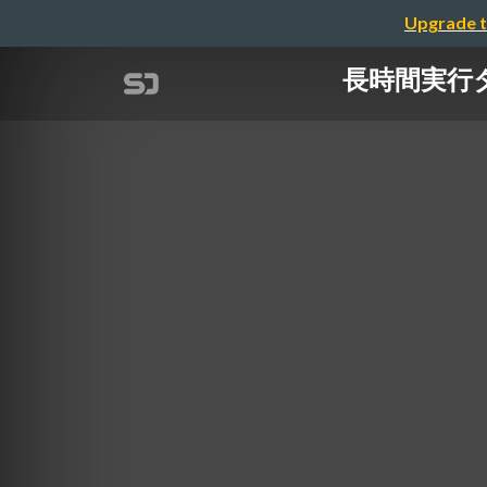
Upgrade t
長時間実行タス