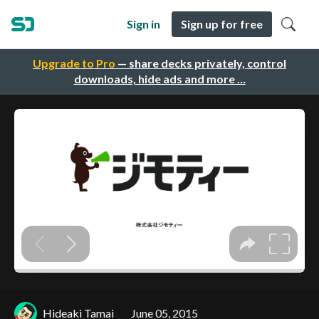
Sign in
Sign up for free
Upgrade to Pro
— share decks privately, control
downloads, hide ads and more …
Hideaki Tamai
June 05, 2015