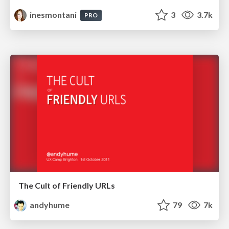
inesmontani
3
3.7k
PRO
The Cult of Friendly URLs
andyhume
79
7k