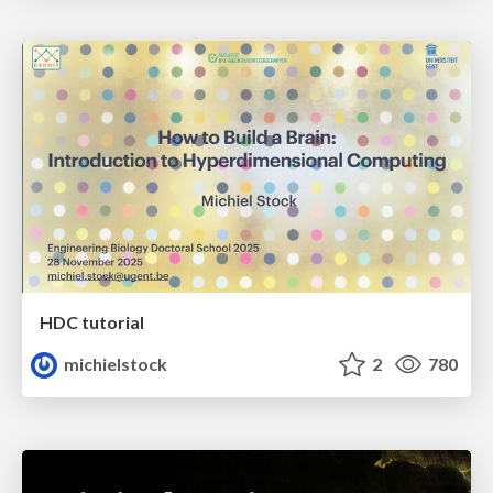
HDC tutorial
michielstock
2
780