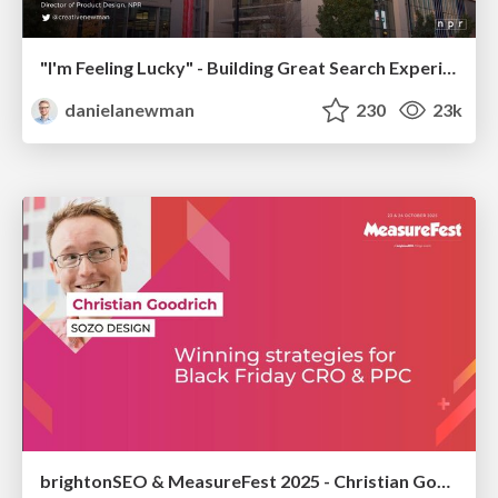
"I'm Feeling Lucky" - Building Great Search Experiences for Today's Users (#IAC19)
danielanewman
230
23k
brightonSEO & MeasureFest 2025 - Christian Goodrich - Winning strategies for Black Friday CRO & PPC