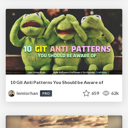
10 Git Anti Patterns You Should be Aware of
lemiorhan
659
62k
PRO