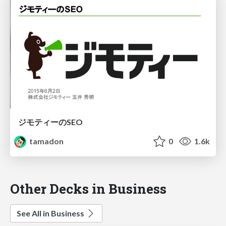
ジモティーのSEO
tamadon
0
1.6k
Other Decks in Business
See All in Business