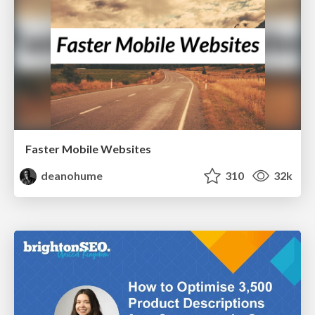
Faster Mobile Websites
deanohume
310
32k