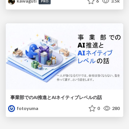
kawaguti
6
3.5k
PRO
事業部でのAI推進とAIネイティブレベルの話
fotoyuma
0
280