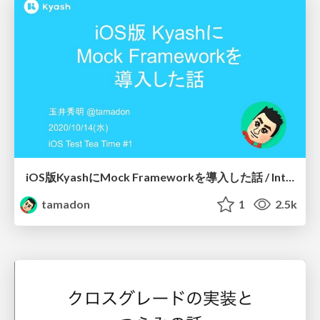
iOS版KyashにMock Frameworkを導入した話 / Introducing Kyash iOS Test Cases 2020
tamadon
1
2.5k