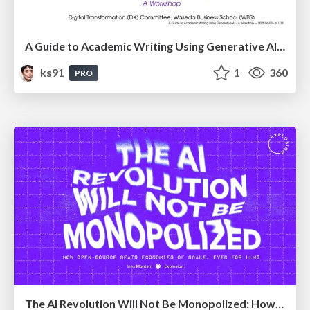
A Guide to Academic Writing Using Generative AI - A Workshop
ks91
1
360
PRO
The AI Revolution Will Not Be Monopolized: How open-source beats economies of scale, even for LLMs