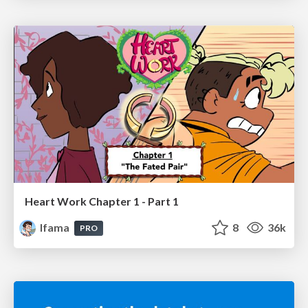
Heart Work Chapter 1 - Part 1
lfama
8
36k
PRO