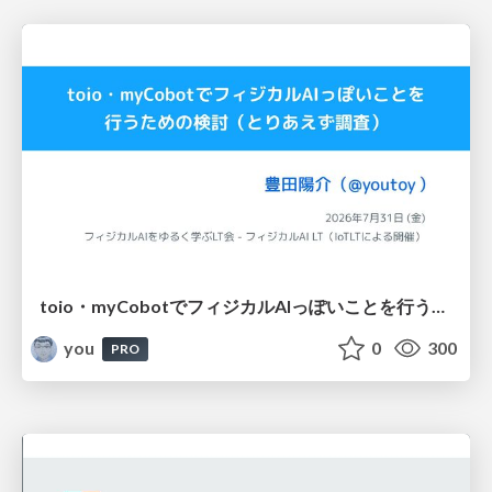
toio・myCobotでフィジカルAIっぽいことを行うための検討（とりあえず調査） / フィジカルAI LT（IoTLTによる開催）
you
0
300
PRO