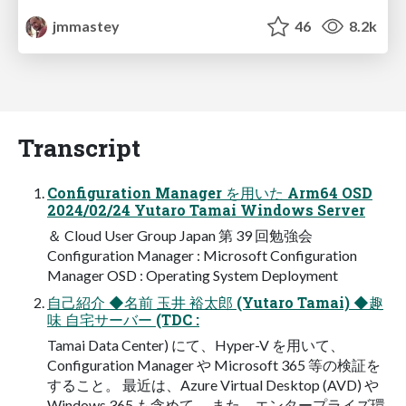
jmmastey
46
8.2k
Transcript
Configuration Manager を用いた Arm64 OSD
2024/02/24 Yutaro Tamai Windows Server
＆ Cloud User Group Japan 第 39 回勉強会
Configuration Manager : Microsoft Configuration
Manager OSD : Operating System Deployment
自己紹介 ◆名前 玉井 裕太郎 (Yutaro Tamai) ◆趣
味 自宅サーバー (TDC :
Tamai Data Center) にて、Hyper-V を用いて、
Configuration Manager や Microsoft 365 等の検証を
すること。 最近は、Azure Virtual Desktop (AVD) や
Windows 365 も含めて。 また、エンタープライズ環