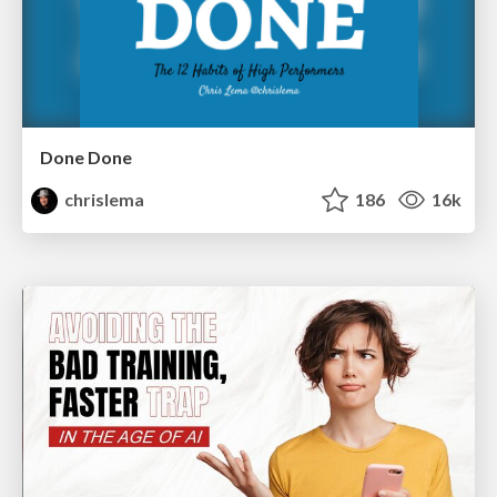
Done Done
chrislema
186
16k