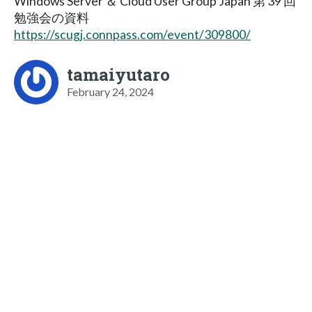
Windows Server ＆ Cloud User Group Japan 第 39 回
勉強会の資料
https://scugj.connpass.com/event/309800/
tamaiyutaro
February 24, 2024