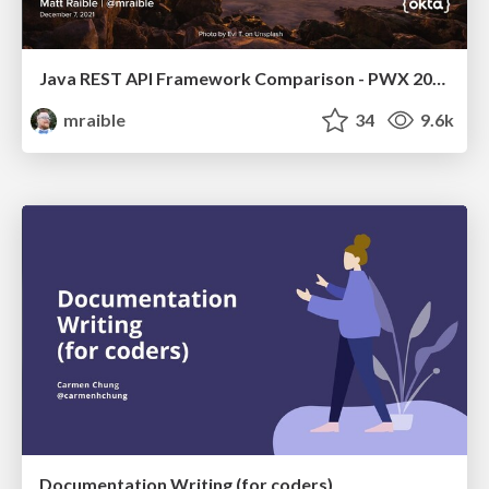
Java REST API Framework Comparison - PWX 2021
mraible
34
9.6k
Documentation Writing (for coders)