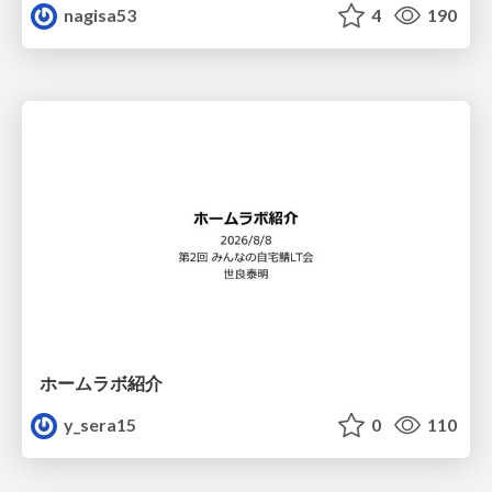
nagisa53
4
190
ホームラボ紹介
y_sera15
0
110