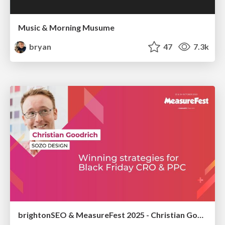
Music & Morning Musume
bryan
47
7.3k
brightonSEO & MeasureFest 2025 - Christian Goodrich - Winning strategies for Black Friday CRO & PPC