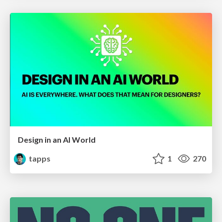
Design in an AI World
tapps
1
270