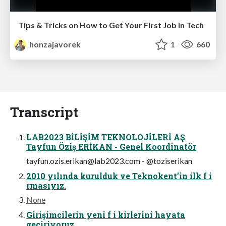
Tips & Tricks on How to Get Your First Job In Tech
honzajavorek
1
660
Transcript
LAB2023 BİLİŞİM TEKNOLOJİLERİ AŞ
Tayfun Öziş ERİKAN - Genel Koordinatör
tayfun.ozis.erikan@lab2023.com
- @toziserikan
2010 yılında kurulduk ve Teknokent’in ilk f i
rmasıyız.
None
Girişimcilerin yeni f i kirlerini hayata
geçiriyoruz.