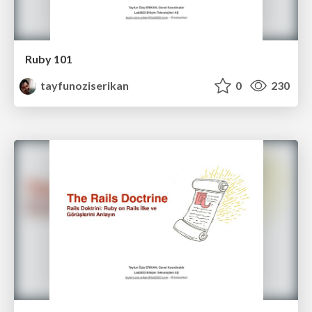
Ruby 101
tayfunoziserikan
0
230