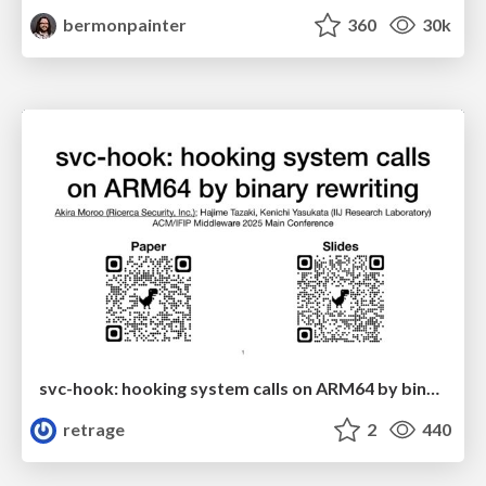
bermonpainter
360
30k
svc-hook: hooking system calls on ARM64 by binary rewriting
retrage
2
440