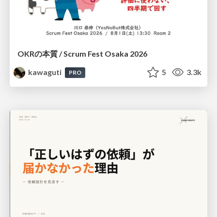
OKRの本質 / Scrum Fest Osaka 2026
kawaguti
5
3.3k
PRO