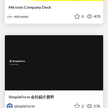
Miroom Company Deck
miroom
0
470
SimpleForm 会社紹介資料
simpleform
2
57k