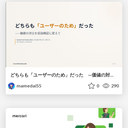
どちらも「ユーザーのため」だった —価値の対立を仮説検証に変えて #Scrumfest Osaka 2026
mamedai55
0
290