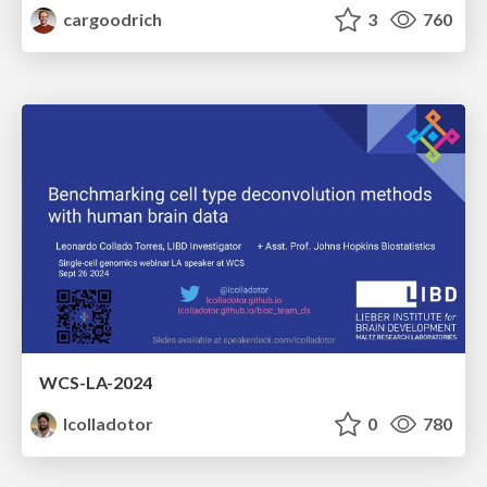
cargoodrich
3
760
WCS-LA-2024
lcolladotor
0
780