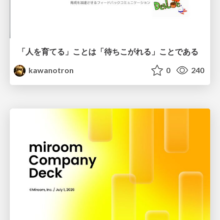
「人を育てる」ことは「待ちこがれる」ことである
kawanotron
0
240