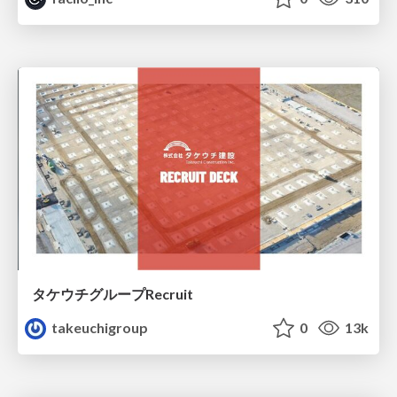
タケウチグループRecruit
takeuchigroup
0
13k