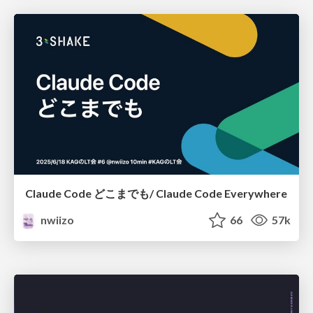
Claude Code どこまでも/ Claude Code Everywhere
nwiizo
66
57k