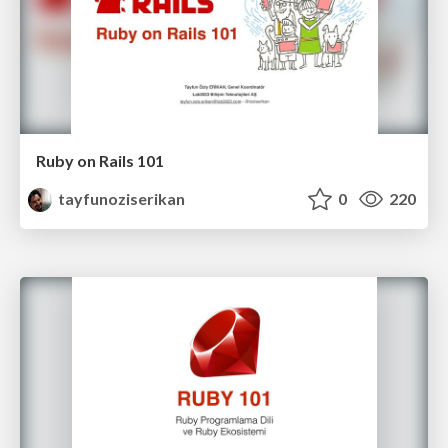
Ruby on Rails 101
tayfunoziserikan
0
220