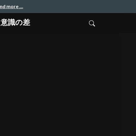
and more …
ィ意識の差