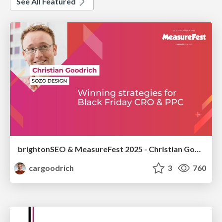
See All Featured
brightonSEO & MeasureFest 2025 - Christian Goodrich - Winning strategies for Black Friday CRO & PPC
cargoodrich
3
760