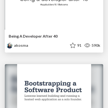
Being A Developer After 40
akosma
91
590k