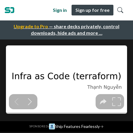
Sign in
Sign up for free
Upgrade to Pro
— share decks privately, control
downloads, hide ads and more …
·
Ship Features Fearlessly
→
SPONSORED