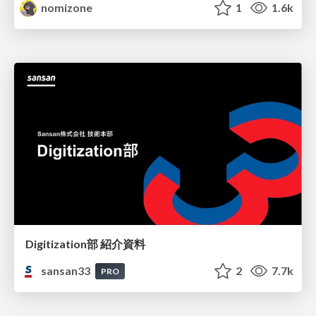
nomizone
1
1.6k
Digitization部 紹介資料
sansan33
2
7.7k
PRO