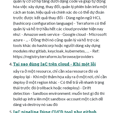
quản lý cơ sở hạ tầng dưới dạng code và giúp tự động
hóa việc xây dựng, thay đổi, quản lý phiên bản infa một
cách an toàn, hiệu quả và chính xác do có thể dự đoán
trước được kết quả thay đổi - Dùng ngôn ngữ HCL
(hashicorp configuration language) - Terraform có thể
quản lý và hỗ trợ hầu hết các cloud provider hiện nay
như: - Amazon web service - Google cloud - Microsoft
azure - ... - Đồng thời nó cũng quản lý và hỗ trợ các
tools khác do hashicorp hoặc người dùng xây dựng
modules như gitlab, keycloak, kubernetes, … - Ref:
https://registry.terraform.io/browse/providers
Tại sao dùng IaC trên cloud - Khi một lỗi
xảy ra ở một resource, chỉ cần xóa resource đó và
deploy lại - Khi một thảm họa xảy ra ở một nơi, chỉ cần
deploy ở một region khác - Có thể trả về nhanh trạng
thái trước đó (rollback hoặc redeploy) - Drift
detection - Sandbox environment: muốn test gì đó thì
build up infra lên một sandbox-account một cách dễ
dàng và destroy nó sau đó
IaC pipeline Dùng CI/CD tool như github