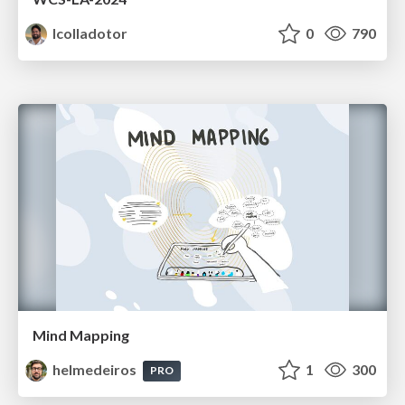
lcolladotor
0
790
Mind Mapping
helmedeiros
1
300
PRO