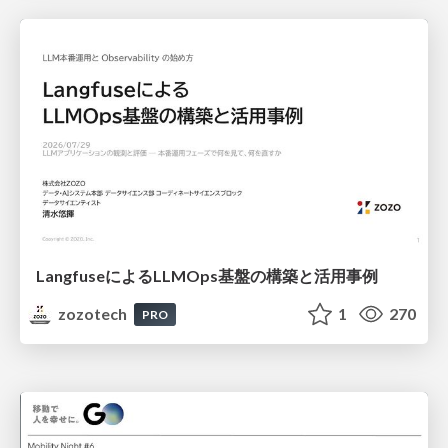
LangfuseによるLLMOps基盤の構築と活用事例
zozotech
1
270
PRO