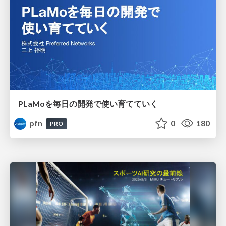
PLaMoを毎日の開発で使い育てていく
pfn
0
180
PRO