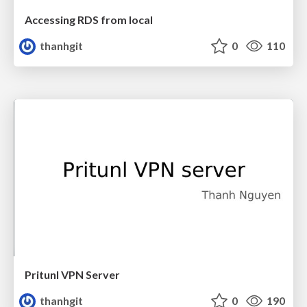
Accessing RDS from local
thanhgit
0
110
Pritunl VPN Server
thanhgit
0
190