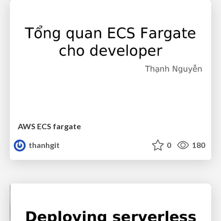
AWS ECS fargate
thanhgit
0
180