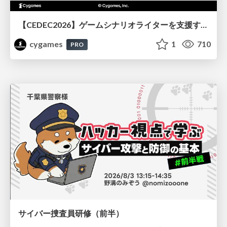
【CEDEC2026】ゲームシナリオライターを支援するAIツール開発の実践 ― 設計とプロンプトの工夫 ―
cygames
1
710
PRO
サイバー捜査員研修（前半）