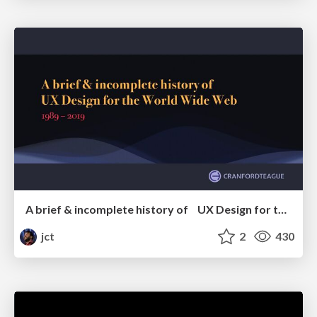
A brief & incomplete history of UX Design for the World Wide Web: 1989–2019
jct
2
430