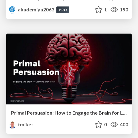
akademiya2063
1
190
PRO
Primal Persuasion: How to Engage the Brain for Learning That Lasts
tmiket
0
400