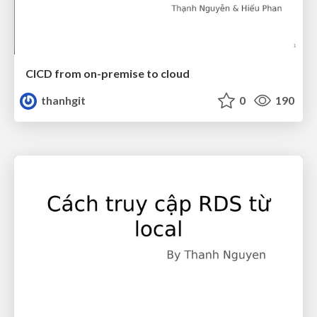
CICD from on-premise to cloud
thanhgit
0
190