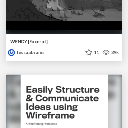
WENDY [Excerpt]
tessaabrams
11
39k