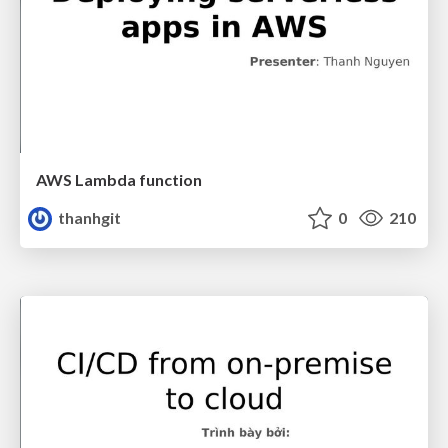
AWS Lambda function
thanhgit
0
210