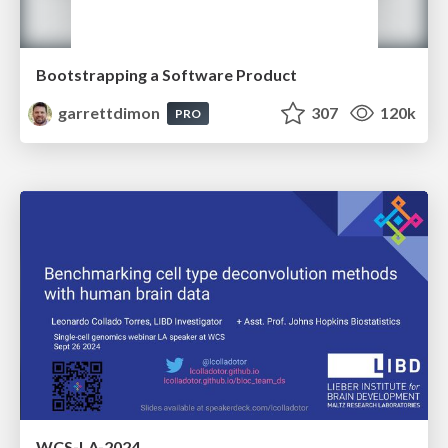
Bootstrapping a Software Product
garrettdimon
307
120k
PRO
WCS-LA-2024