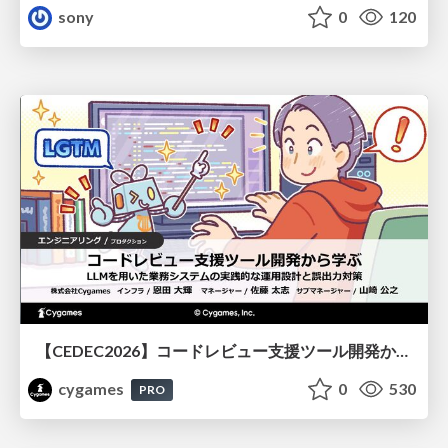
sony
0
120
【CEDEC2026】コードレビュー支援ツール開発から学ぶ：LLMを用いた業務システムの実践的な運用設計と誤出力対策
cygames
0
530
PRO