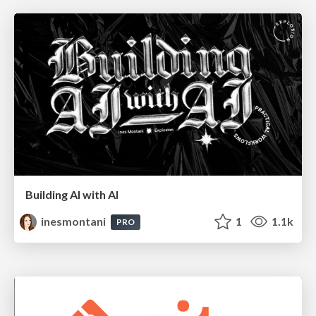
Building AI with AI
inesmontani
1
1.1k
PRO