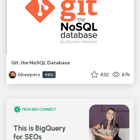
Git: the NoSQL Database
bkeepers
432
67k
PRO