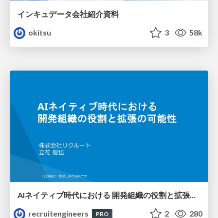
インキュデータ会社紹介資料
okitsu
3
58k
AIネイティブ時代における 開発組織の役割と拡張の可能性
recruitengineers
2
280
PRO