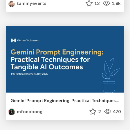
tammyeverts
12
1.8k
Gemini Prompt Engineering: Practical Techniques for Tangible AI Outcomes
mfonobong
2
470