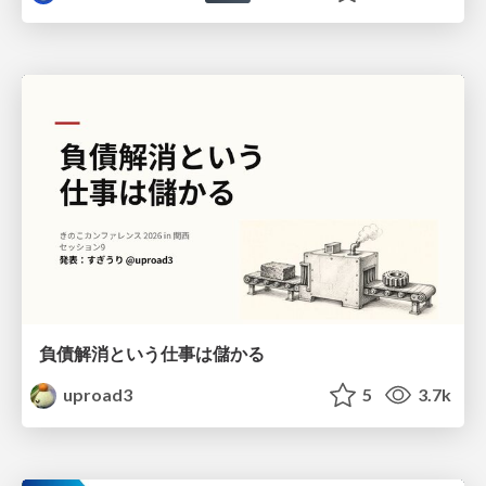
負債解消という仕事は儲かる
uproad3
5
3.7k