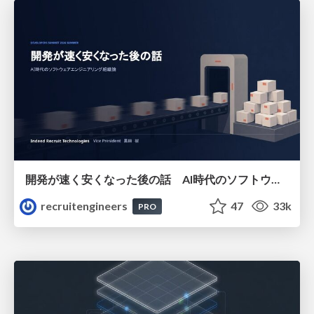
開発が速く安くなった後の話 AI時代のソフトウェアエンジニアリング組織論 #devsumi
recruitengineers
47
33k
PRO