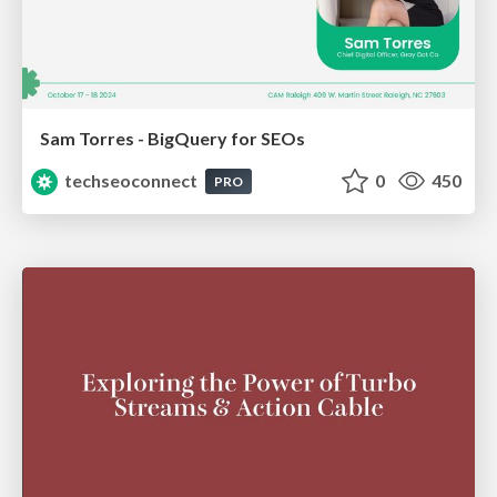
Sam Torres - BigQuery for SEOs
techseoconnect
0
450
PRO