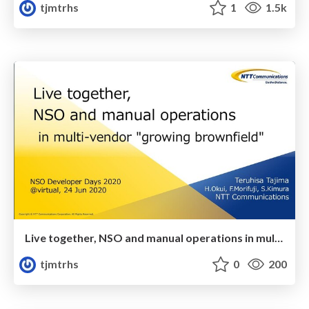
tjmtrhs
1
1.5k
Live together, NSO and manual operations in multi-vendor "growing brownfield"
tjmtrhs
0
200