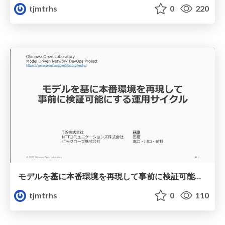
tjmtrhs
0
220
モデルを基に本番環境を再現して事前に検証可能にする運用サイクル
tjmtrhs
0
110