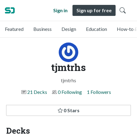
Sign in
Sign up for free
Featured
Business
Design
Education
How-to &
tjmtrhs
tjmtrhs
21 Decks
0 Following
1 Followers
0 Stars
Decks