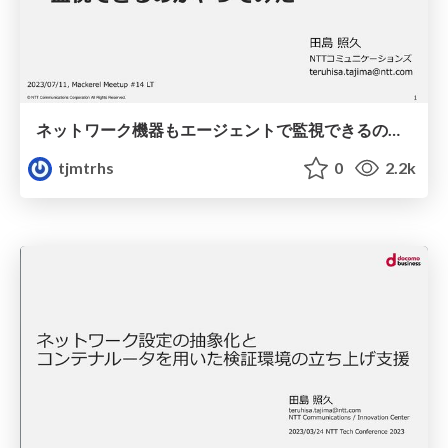
ネットワーク機器もエージェントで監視できるのかやってみた mackerel meetup 14 LT
tjmtrhs
0
2.2k