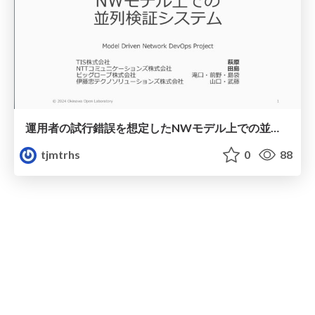
運用者の試行錯誤を想定したNWモデル上での並列検証システム
tjmtrhs
0
88