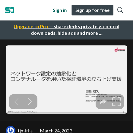
Sign in
Sign up for free
Upgrade to Pro
— share decks privately, control
downloads, hide ads and more …
tjmtrhs
March 24, 2023