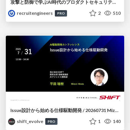
攻撃と防御で学ぶAI時代のプロダクトセキュリティ演習
recruitengineers
2
510
PRO
Issue設計から始める仕様駆動開発 / 20260731 Mizuki Hirata
shift_evolve
1
140
PRO