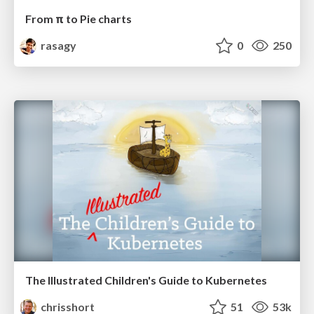
From π to Pie charts
rasagy
0
250
The Illustrated Children's Guide to Kubernetes
chrisshort
51
53k