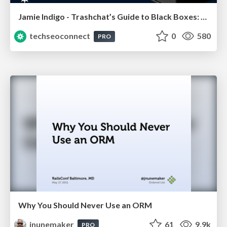
Jamie Indigo - Trashchat’s Guide to Black Boxes: Technical SEO Tactics for LLMs
techseoconnect
0
580
PRO
Why You Should Never Use an ORM
jnunemaker
61
9.9k
PRO