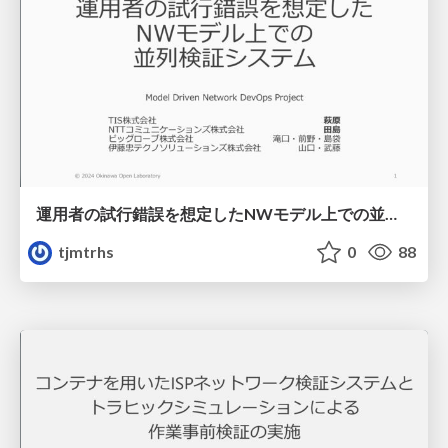
運用者の試行錯誤を想定したNWモデル上での並列検証システム
tjmtrhs
0
88