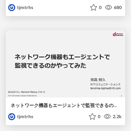
tjmtrhs
0
680
ネットワーク機器もエージェントで監視できるのかやってみた mackerel meetup 14 LT
tjmtrhs
0
2.2k