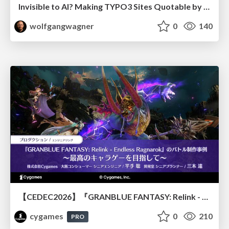
Invisible to AI? Making TYPO3 Sites Quotable by AI Search Systems
wolfgangwagner
0
140
【CEDEC2026】『GRANBLUE FANTASY: Relink - Endless Ragnarok』のバトル制作事例 ～最高のキャラゲーを目指して～
cygames
0
210
PRO