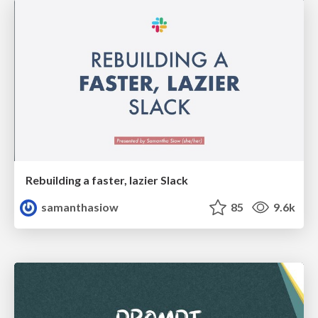
Rebuilding a faster, lazier Slack
samanthasiow
85
9.6k