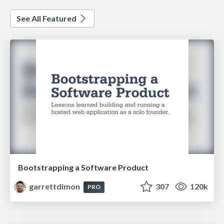
See All Featured
Bootstrapping a Software Product
garrettdimon
307
120k
PRO