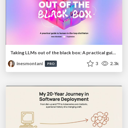
Taking LLMs out of the black box: A practical guide to human-in-the-loop distillation
inesmontani
3
2.3k
PRO