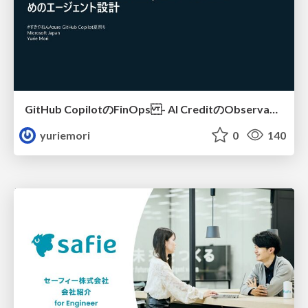
GitHub CopilotのFinOps - AI CreditのObservabilityと価値を生むためのエージェント設計
yuriemori
0
140