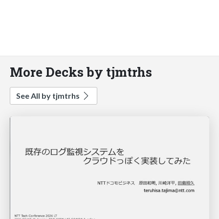
More Decks by tjmtrhs
See All by tjmtrhs