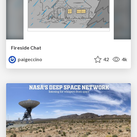
Fireside Chat
paigeccino
42
4k