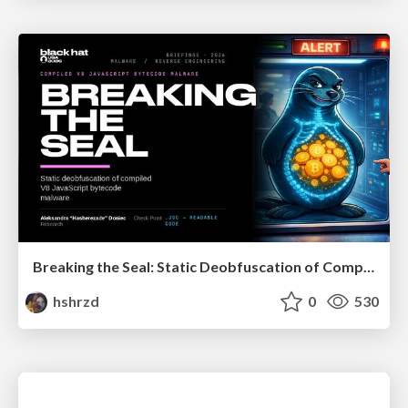
Breaking the Seal: Static Deobfuscation of Compiled V8 JavaScript Bytecode Malware
hshrzd
0
530