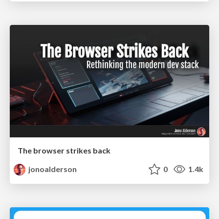
The browser strikes back
jonoalderson
0
1.4k