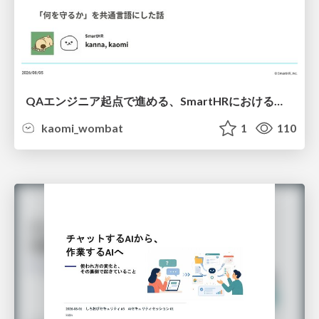
QAエンジニア起点で進める、SmartHRにおける信頼性向上について
kaomi_wombat
1
110