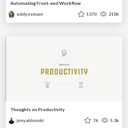
Automating Front-end Workflow
addyosmani
1370
210k
Thoughts on Productivity
jonyablonski
76
5.3k