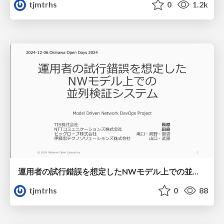
tjmtrhs
0
1.2k
運用者の試行錯誤を想定したNWモデル上での並列検証システム
tjmtrhs
0
88