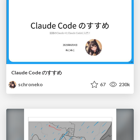
Claude Code のすすめ
schroneko
67
230k