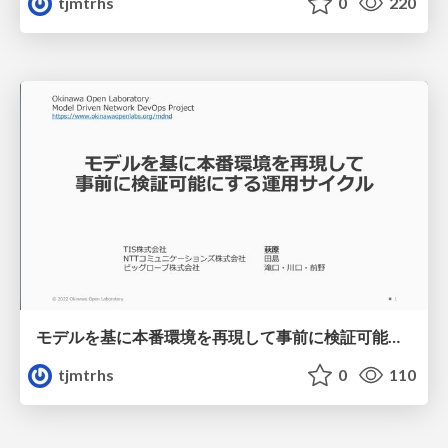
tjmtrhs
0
220
モデルを基に本番環境を再現して事前に検証可能にする運用サイクル
tjmtrhs
0
110