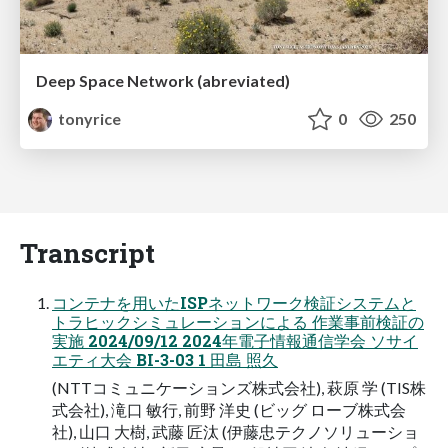
Deep Space Network (abreviated)
tonyrice
0
250
Transcript
コンテナを用いたISPネットワーク検証システムと
トラヒックシミュレーションによる 作業事前検証の
実施 2024/09/12 2024年電子情報通信学会 ソサイ
エティ大会 BI-3-03 1 田島 照久
(NTTコミュニケーションズ株式会社), 萩原 学 (TIS株
式会社), 滝口 敏行, 前野 洋史 (ビッグ ローブ株式会
社), 山口 大樹, 武藤 匠汰 (伊藤忠テクノソリューショ