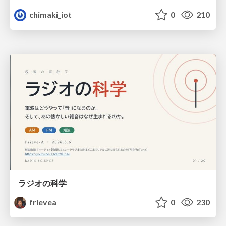
chimaki_iot
0
210
ラジオの科学
frievea
0
230