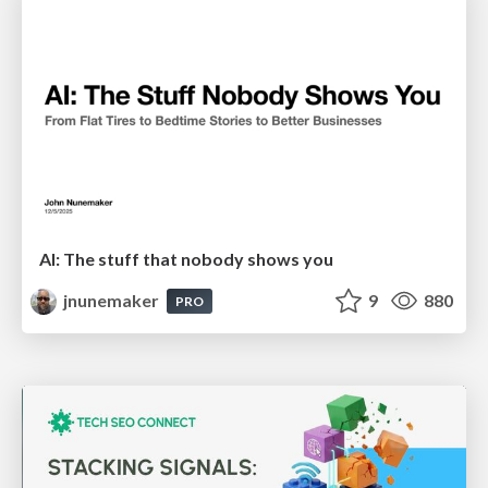
AI: The stuff that nobody shows you
jnunemaker
9
880
PRO