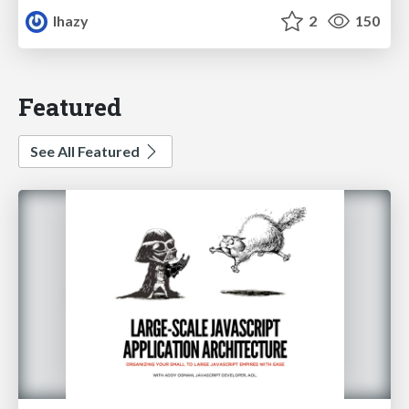
lhazy
2
150
Featured
See All Featured