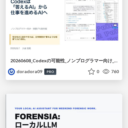
20260608_Codexの可能性_ノンプログラマー向け_大城追記
doradora09
0
760
PRO