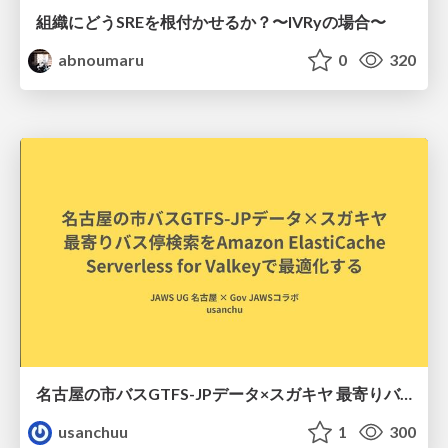
組織にどうSREを根付かせるか？〜IVRyの場合〜
abnoumaru
0
320
名古屋の市バスGTFS-JPデータ×スガキヤ 最寄りバス停検索をAmazon ElastiCache Serverless for Valkeyで最適化する
usanchuu
1
300