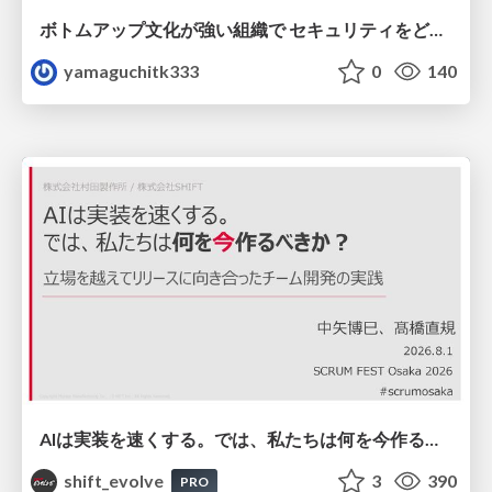
ボトムアップ文化が強い組織で セキュリティをどう根付かせていくかの現在進行形の話 / Making Security Stick in a Bottom-Up Organization
yamaguchitk333
0
140
AIは実装を速くする。では、私たちは何を今作るべきか？－立場を越えてリリースに向き合ったチーム開発の実践 / 20260801 Hiromi Nakaya and Naoki Takahashi
shift_evolve
3
390
PRO