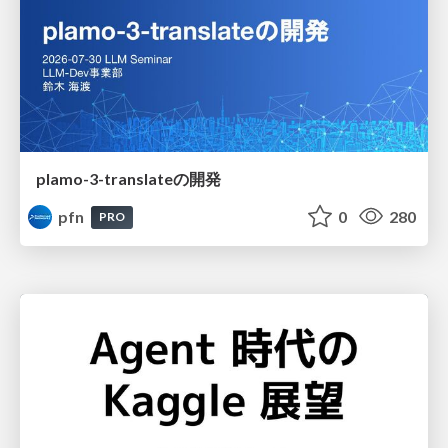
plamo-3-translateの開発
pfn
0
280
PRO