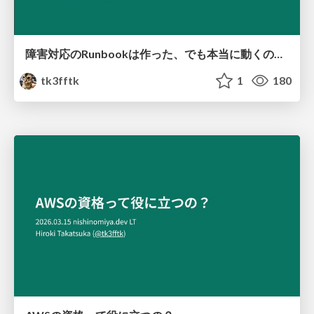
障害対応のRunbookは作った、でも本当に動くの？ AWS FIS で EKS の AZ 障害を再現してみた
tk3fftk
1
180