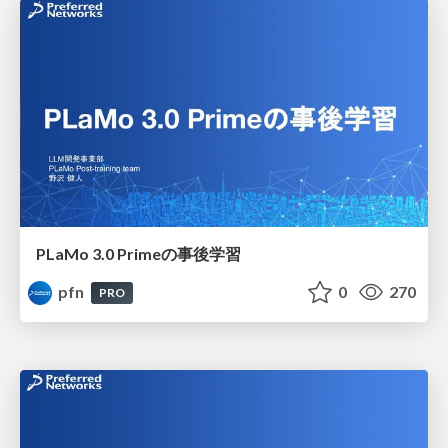
PLaMo 3.0 Primeの事後学習
pfn
0
270
PRO