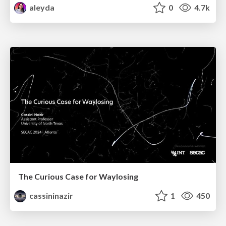
aleyda
0
4.7k
The Curious Case for Waylosing
cassininazir
1
450