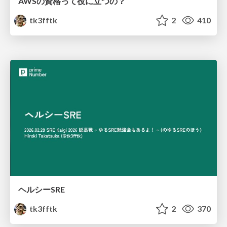
AWSの資格って役に立つの？
tk3fftk
2
410
ヘルシーSRE
tk3fftk
2
370