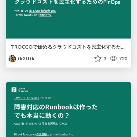
TROCCOで始めるクラウドコストを民主化するためのFinOps
tk3fftk
3
720