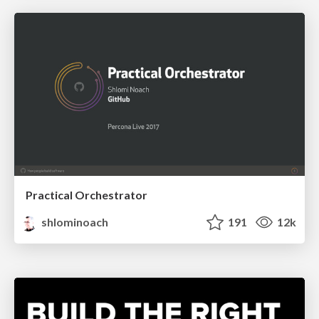
Practical Orchestrator
shlominoach
191
12k