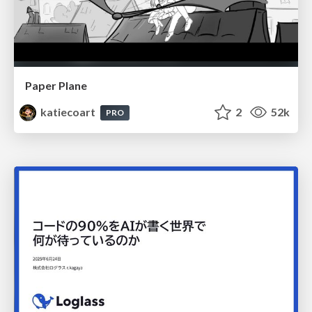
Paper Plane
katiecoart
2
52k
PRO