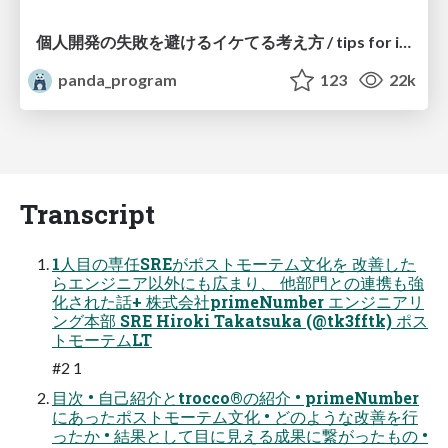
個人開発の失敗を避けるイケてる考え方 / tips for indie hackers
panda_program
123
22k
Transcript
1人目の専任SREがポストモーテム文化を 改善した
らエンジニア以外にも広まり、 他部門との連携も強
化された話+ 株式会社primeNumber エンジニアリ
ング本部 SRE Hiroki Takatsuka (@tk3fftk) ポス
トモーテムLT
#2 1
目次 • 自己紹介とtrocco®の紹介 • primeNumber
にあったポストモーテム文化 • どのような改善を行
ったか • 結果として目に見える成果に繋がったもの •