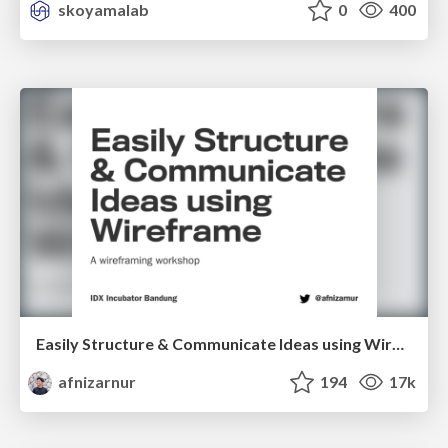
skoyamalab
0
400
Easily Structure & Communicate Ideas using Wireframe
afnizarnur
194
17k