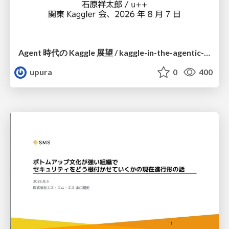
Agent 時代の Kaggle 展望 / kaggle-in-the-agentic-era
upura
0
400