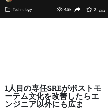
Technology
4.5k
2
1人目の専任SREがポストモ
ーテム文化を改善したらエ
ンジニア以外にも広ま