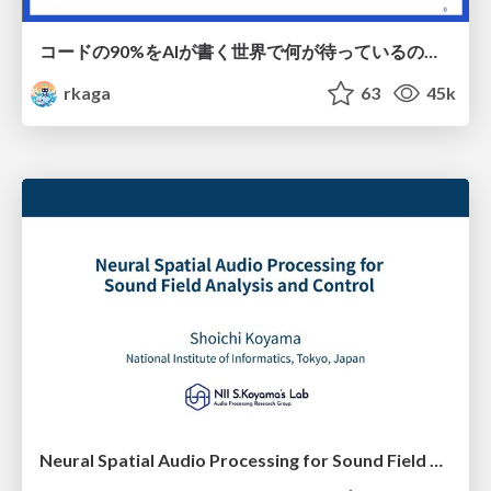
コードの90%をAIが書く世界で何が待っているのか / What awaits us in a world where 90% of the code is written by AI
rkaga
63
45k
Neural Spatial Audio Processing for Sound Field Analysis and Control