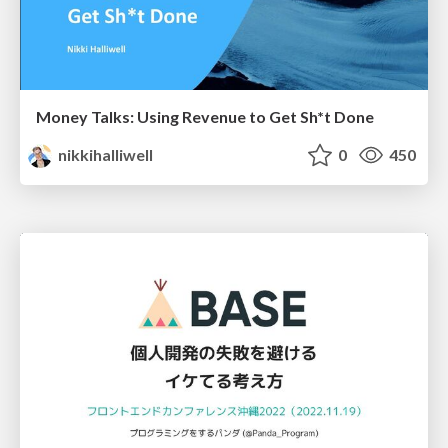
Money Talks: Using Revenue to Get Sh*t Done
nikkihalliwell
0
450