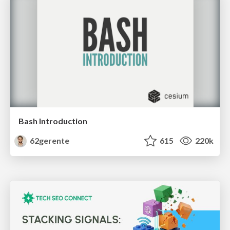
Bash Introduction
62gerente
615
220k