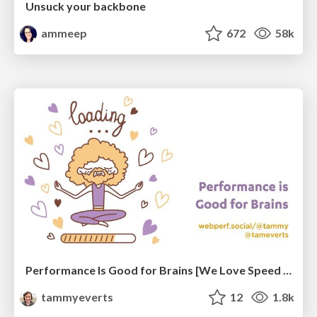
Unsuck your backbone
ammeep
672
58k
Performance Is Good for Brains [We Love Speed 2024]
tammyeverts
12
1.8k