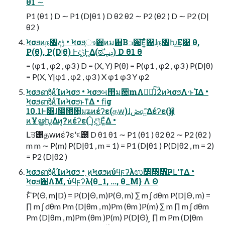
θ1 ∼
P1 (θ1 ) D ∼ P1 (D|θ1 ) D θ2 θ2 ∼ P2 (θ2 ) D ∼ P2 (D|
θ2 )
Ϟσϧͷந৅දݱ • Ϟσϧ͕ෳ਺ͷม਺͔Βߏ੒͞Ε͍ͯͯ΋ɺந৅Խ͢Ε͹ θ,
P(θ), P(D|θ) ͰදݱͰ͖Δ(ಠࣗݚڀ) D θ1 θ
= (φ1 , φ2 , φ3 ) D = (X, Y) P(θ) = P(φ1 , φ2 , φ3 ) P(D|θ)
= P(X, Y|φ1 , φ2 , φ3 ) X φ1 φ3 Y φ2
ϞσϧൺֱͷͨΊͷϞσϧ • Ϟσϧબ୒ม਺mΛಋೖͯ͠ɺ2ͭͷϞσϧΛ·ͱΊΔ •
ϞσϧൺֱͷͨΊͷϞσϧͱͳΔ • ﬁg
10.1Ͱ͸ɺ໬౓ؔ਺͕ผʑͷέʔε(தԝ)ɺڞ௨͍ͯ͠Δέʔε(ӈ)ɺͦ
ͷҰൠԽ͍Δͷ͔?ͷέʔε(ࠨ)͕දݱ͞Ε͍ͯΔ •
Լਤ͸தԝͷέʔεʹ૬౰ D θ1 θ1 ∼ P1 (θ1 ) θ2 θ2 ∼ P2 (θ2 )
m m ∼ P(m) P(D|θ1 , m = 1) = P1 (D|θ1 ) P(D|θ2 , m = 2)
= P2 (D|θ2 )
ϞσϧൺֱͷͨΊͷϞσϧ • ͜ͷϞσϧͷύϥϝʔλಉ࣌෼෍͸ҎԼʹͳΔ •
Ϟσϧ਺ΛM, ύϥϝʔλ{θ_1, ..., θ_M} Λ Θ
ͱͨ͠ P(Θ, m|D) = P(D|Θ, m)P(Θ, m) ∑ m ∫ dθm P(D|Θ, m) =
∏ m ∫ dθm Pm (D|θm , m)Pm (θm )P(m) ∑ m ∏ m ∫ dθm
Pm (D|θm , m)Pm (θm )P(m) P(D|Θ) ͕ ∏ m Pm (D|θm