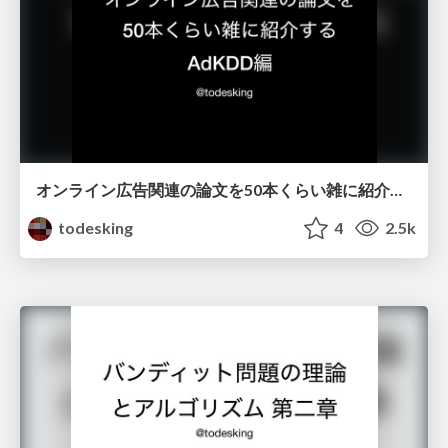
オンライン広告関連の論文を50本くらい雑に紹介する AdKDD編 / adkdd-all
todesking
4
2.5k