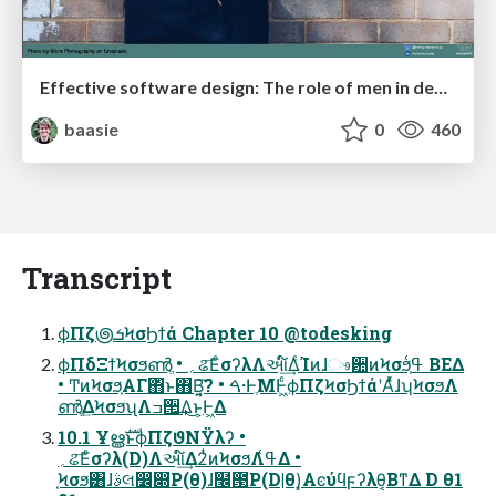
Effective software design: The role of men in debugging patriarchy in IT @ Voxxed Days AMS
baasie
0
460
Transcript
ϕΠζ౷ܭϞσϦϯά Chapter 10 @todesking
ϕΠδΞϯϞσϧൺֱ • ؍ଌ͞ΕͨσʔλΛઆ໌͢ΔͨΊͷɺෳ਺ͷϞσϧ͕ߟ͑ ΒΕΔ
• ͲͷϞσϧ͕ΑΓ΋ͬͱ΋Β͍͔͠? • ࠓ·ͰֶΜͰ͖ͨϕΠζϞσϦϯάʹΑͬͯɺʮϞσϧΛ
ൺֱ͢ΔϞσϧʯΛߏ੒͢Δ͜ͱ͕Ͱ͖Δ
10.1 ҰൠࣜͱϕΠζϑΝΫλʔ •
؍ଌ͞Εͨσʔλ(D)Λઆ໌͢Δ2ͭͷϞσϧΛߟ͑Δ •
֤Ϟσϧ͸ɺࣄલ෼෍P(θ)ɺ໬౓P(D|θ)͓Αͼύϥϝʔλθ͔ΒͳΔ D θ1