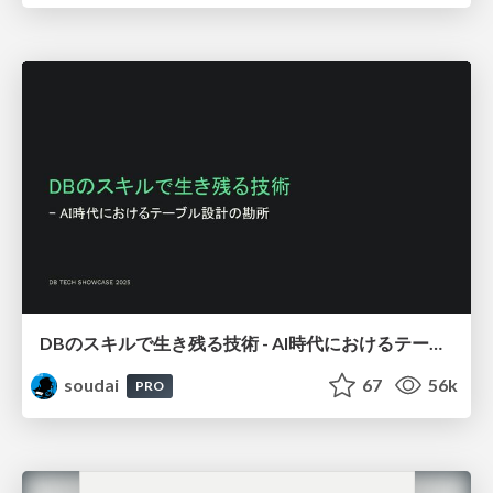
DBのスキルで生き残る技術 - AI時代におけるテーブル設計の勘所
soudai
67
56k
PRO