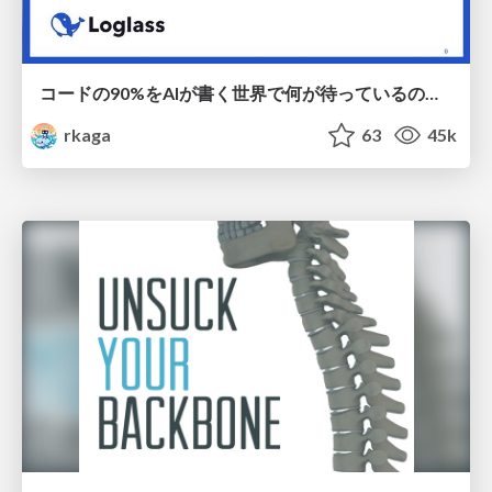
コードの90%をAIが書く世界で何が待っているのか / What awaits us in a world where 90% of the code is written by AI
rkaga
63
45k