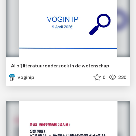
AI bij literatuuronderzoek in de wetenschap
voginip
0
230