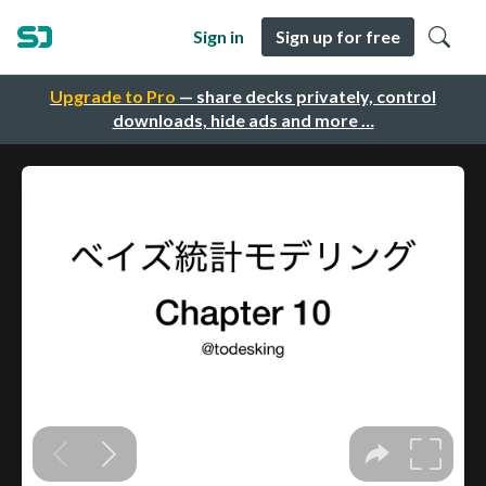
Sign in
Sign up for free
Upgrade to Pro
— share decks privately, control
downloads, hide ads and more …