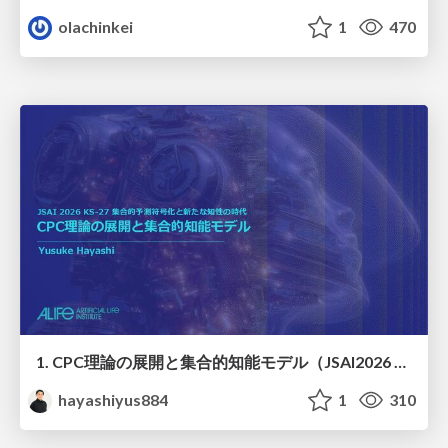
olachinkei
1
470
1. CPC理論の展開と集合的知能モデル（JSAI2026 KS-27 集合的予測符号化と新たな知性の時代）
hayashiyus884
1
310