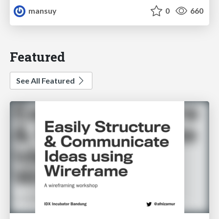
mansuy
0
660
Featured
See All Featured