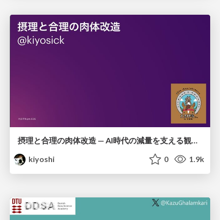
摂理と合理の肉体改造 — AI時代の減量を支える観測・制御・継続
kiyoshi
0
1.9k