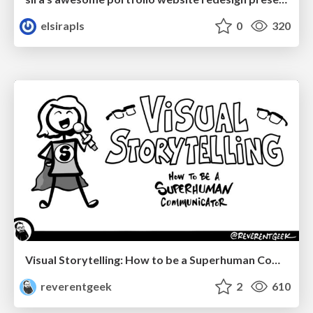
elsirapls
0
320
Visual Storytelling: How to be a Superhuman Communicator
reverentgeek
2
610