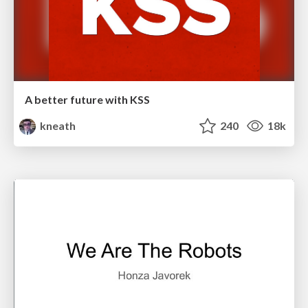
A better future with KSS
kneath
240
18k