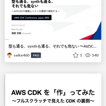
型も通る、synthも通る、それでも危ない 〜AIのCDKの権限とコストを機械で検証する〜 / It Passes Type Checks, It Passes Synth Checks, but It’s Still Risky — Automatically Verifying Permissions and Costs in AI’s CDK —
seike460
1
540
PRO