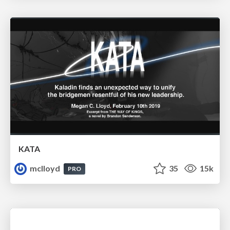
KATA
mclloyd
35
15k
PRO