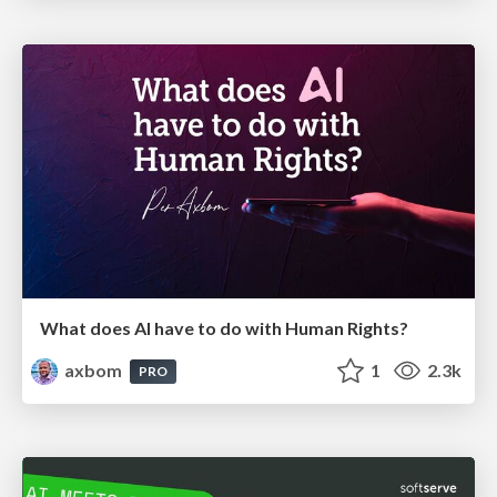
What does AI have to do with Human Rights?
axbom
1
2.3k
PRO