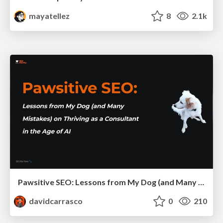
mayatellez
8
2.1k
Pawsitive SEO: Lessons from My Dog (and Many Mistakes) on Thriving as a Consultant in the Age of AI
davidcarrasco
0
210