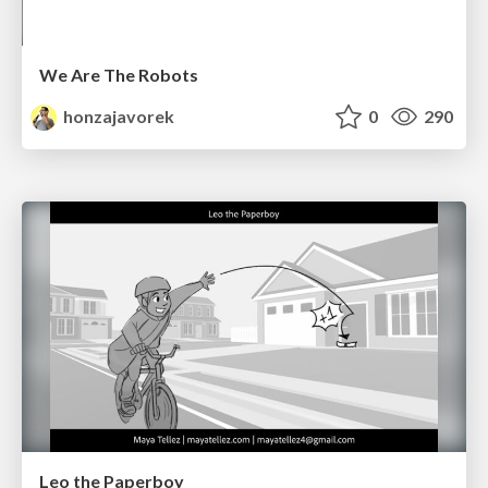
We Are The Robots
honzajavorek
0
290
Leo the Paperboy