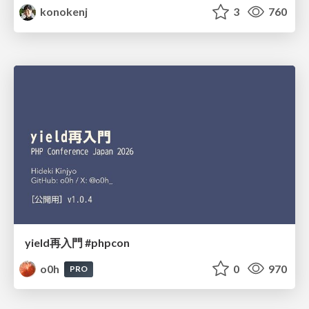
konokenj
3
760
yield再入門 #phpcon
o0h
0
970
PRO