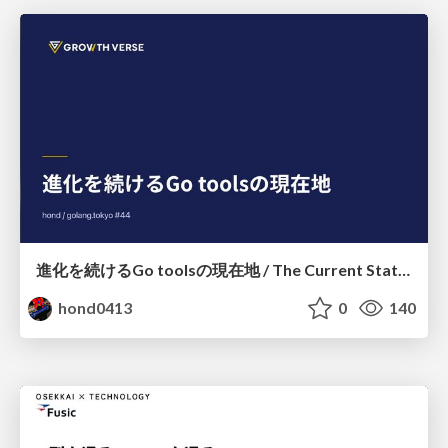
進化を続けるGo toolsの現在地 / The Current State of Ever-Evolving Go Tools
hond0413
0
140