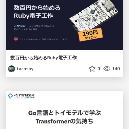
数百円から始めるRuby電子工作
tarosay
0
140