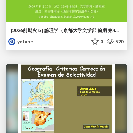
[2026前期火５] 論理学（京都大学文学部 前期 第4回）「 ならば（→）の導入と証明ネット」
yatabe
0
520