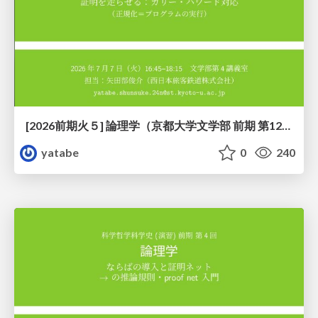
[2026前期火５] 論理学（京都大学文学部 前期 第12回）「証明を走らせる：カリー・ハワード対応」
yatabe
0
240