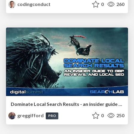
codingconduct
0
260
Dominate Local Search Results - an insider guide to GBP, reviews, and Local SEO
greggifford
0
250
PRO