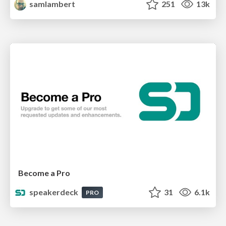
samlambert
251
13k
Become a Pro
speakerdeck
31
6.1k
PRO