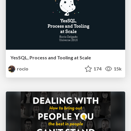
YesSQL, Process and Tooling at Scale
rocio
174
15k