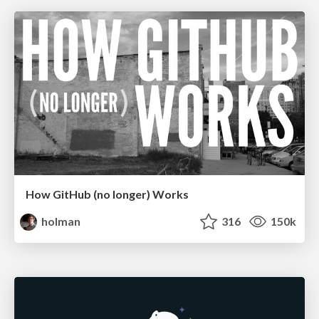
How GitHub (no longer) Works
holman
316
150k