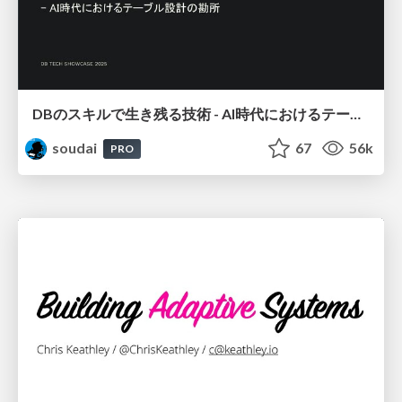
DBのスキルで生き残る技術 - AI時代におけるテーブル設計の勘所
soudai
67
56k
PRO