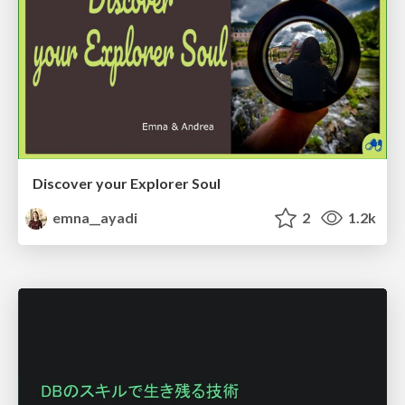
Discover your Explorer Soul
emna__ayadi
2
1.2k