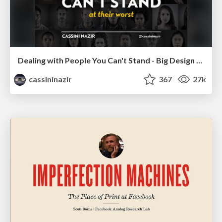
Dealing with People You Can't Stand - Big Design 2015
cassininazir
367
27k