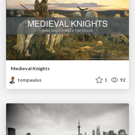
Medieval Knights
tompaulus
1
92