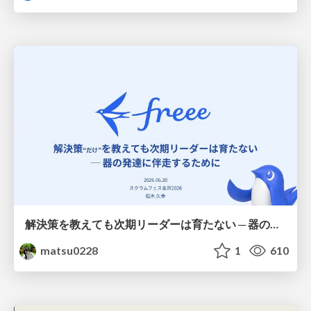
解決策を教えても次期リーダーは育たない ─ 器の発達に伴走するために / Partnering with leaders in their vertical development
matsu0228
1
610