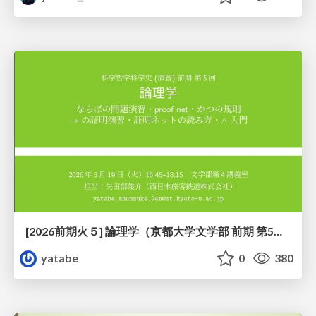
[2026前期火５] 論理学（京都大学文学部 前期 第5回）「 ならばの問題演習・proof net・かつの規則」
yatabe
0
380