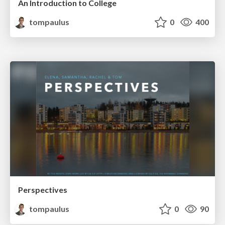
An Introduction to College
tompaulus
0
400
Perspectives
tompaulus
0
90