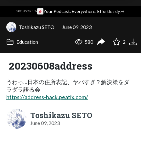
·
Your Podcast. Everywhere. Effortlessly.
→
SPONSORED
Toshikazu SETO
June 09, 2023
Education
580
2
20230608address
うわっ…日本の住所表記、ヤバすぎ？解決策をダ
ラダラ語る会
https://address-hack.peatix.com/
Toshikazu SETO
June 09, 2023