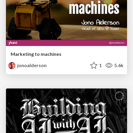
Marketing to machines
jonoalderson
1
5.6k