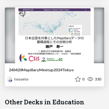
240420MapillaryMeetup2024Tokyo
tosseto
0
330
Other Decks in Education