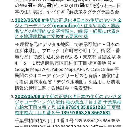
ࠨهҎ֎ͷ૊Έ߹ΘͤΛ࡞੒͠ͳ͍Ͱ ͍ͩ͘͞ɻ ܗʣ ϙΠϯτ౳ʣ ॎ うわっ…⽇
本の住所表記、ヤバすぎ︖解決策をダラダラ語る会
2023/06/08 #住所の正規化 #⽇本の住所のヤバさ 2
ジオコーディング (geocoding) • 住所や地名・施設
名などの地理的な⽂字情報を、緯 度・経度に代表さ
れる地理座標値に変換する要素技 術
→ 座標を元にデジタル地図上で表⽰可能に • ⽇本の
住所体系は、ブロック（市町村や町丁字、街 区・番
地など）で絞り込む必要がある • 東京都 ⽬⿊区 駒場
4 ー 6 ー 1 都道府県 市区町村 町丁⽬ 街区番地 号 •
Google Maps API, Yahoo Maps API, ArcGIS Online 等
⺠間のジオコーディング サービスも有償・無償によ
り提供 農林⽔産省「デジタル地図」を活⽤した農地
情報の管理に関する検討会・発表資料
2023/06/08 #住所の正規化 #⽇本の住所のヤバさ 3
ジオコーディングの流れ 柏の葉五丁⽬１番 千葉県柏
市柏六丁⽬９番７号 139.97854,35.8661283 千葉県
柏市柏六丁⽬９番８号 139.97858,35.8662631
千葉県柏市柏六丁⽬９番９号 139.97864,35.8663855
千葉県柏市柏の葉 139.942879,35.891247 千葉県柏市