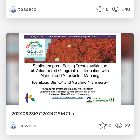
tosseto
0
140
20240828IGC2024OSMCha
tosseto
0
22