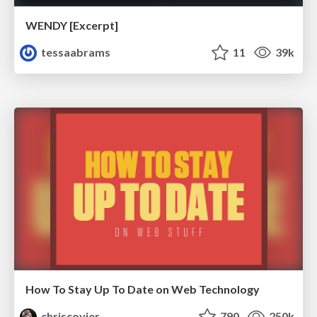
WENDY [Excerpt]
tessaabrams
11
39k
How To Stay Up To Date on Web Technology
chriscoyier
790
250k