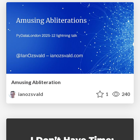
Amusing Abliteration
ianozsvald
1
240