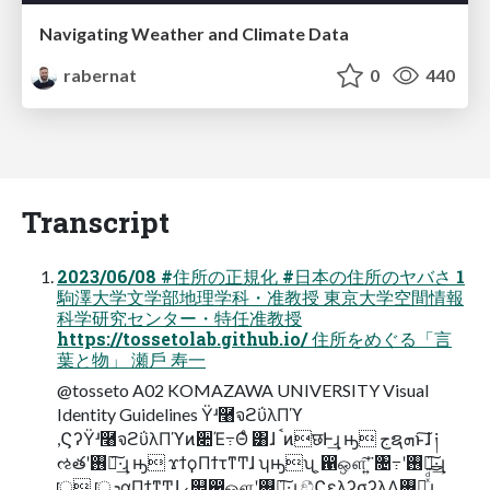
Navigating Weather and Climate Data
rabernat
0
440
Transcript
2023/06/08 #住所の正規化 #⽇本の住所のヤバさ 1
駒澤⼤学⽂学部地理学科・准教授 東京⼤学空間情報
科学研究センター・特任准教授
https://tossetolab.github.io/ 住所をめぐる「⾔
葉と物」 瀬⼾ 寿⼀
@tosseto A02 KOMAZAWA UNIVERSITY Visual
Identity Guidelines Ϋʴ࿨จϩΰλΠϓ
,ϚʔΫʴ࿨จϩΰλΠϓͷ૊Έ߹Θͤ ͸ɺ ࠨͷछͰ͢ɻ ԣ جຊܗͱ͠ɺ ༏
ઌతʹ࢖༻͠·͢ɻ ԣ ϫϯϙΠϯτͳͲɺ ʮԣʯ ͕഑ஔ͠ʹ͍͘ ৔߹ʹ࢖༻͠·͢ɻ
ॎ ॎܕαΠϯͳͲɺ ࡉ௕͍഑ஔʹ࢖༻͠·͢ɻ ඞͣϚελʔσʔλΛ࢖༻͍ͯͩ͘͠͞ɻ