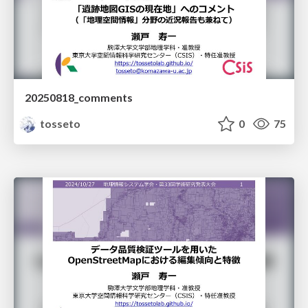
20250818_comments
tosseto
0
75