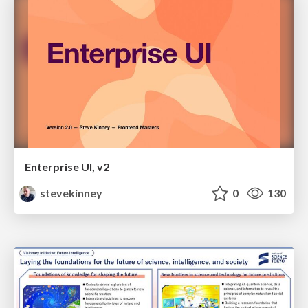
Enterprise UI, v2
stevekinney
0
130