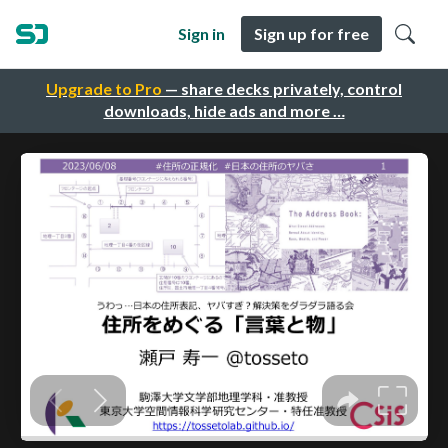
Sign in
Sign up for free
Upgrade to Pro
— share decks privately, control
downloads, hide ads and more …