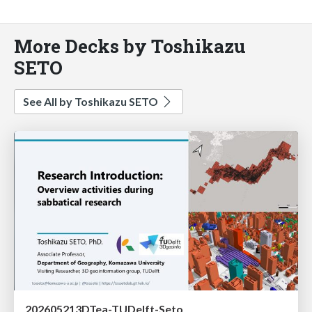
More Decks by Toshikazu
SETO
See All by Toshikazu SETO
202605213DTea-TUDelft-Seto