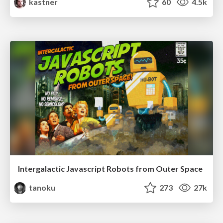
kastner
60
4.5k
Intergalactic Javascript Robots from Outer Space
tanoku
273
27k