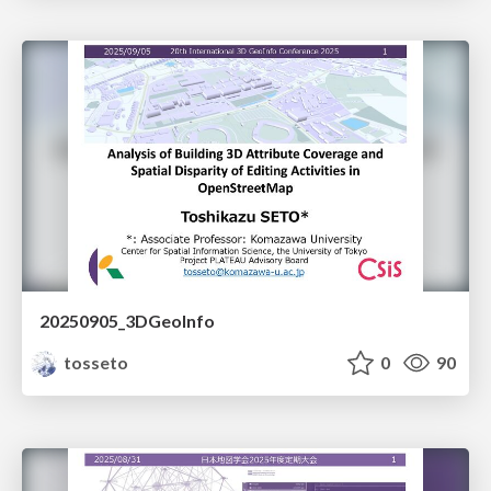
20250905_3DGeoInfo
tosseto
0
90