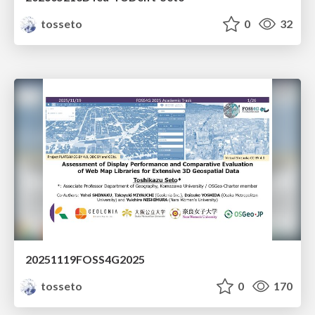
tosseto
0
32
20251119FOSS4G2025
tosseto
0
170