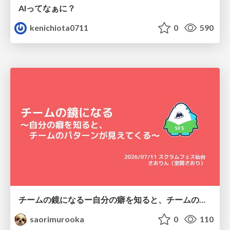
AIってなぁに？
kenichiota0711
0
590
チームの鏡になるー自分の癖を知ると、チームのパターンが見えてくる@スクフェス仙台
saorimurooka
0
110