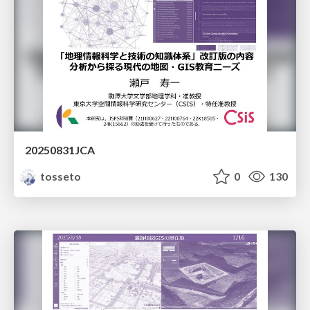
20250831JCA
tosseto
0
130