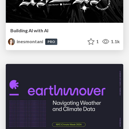
Building AI with AI
inesmontani
1
1.1k
PRO