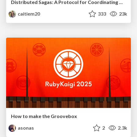
Distributed Sagas: A Protocol for Coordinating Microservices
caitiem20
333
23k
How to make the Groovebox
asonas
2
2.3k