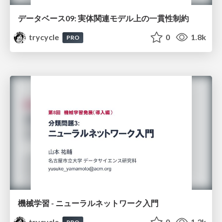
データベース09: 実体関連モデル上の一貫性制約
trycycle
0
1.8k
PRO
機械学習 - ニューラルネットワーク入門
trycycle
0
1.2k