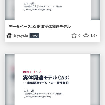
データベース10: 拡張実体関連モデル
trycycle
0
1.6k
PRO