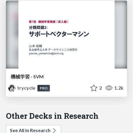
機械学習 - SVM
trycycle
2
1.2k
PRO
Other Decks in Research
See All in Research