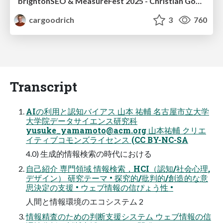
brightonSEO & MeasureFest 2025 - Christian Goodrich - Winning strategies for Black Friday CRO & PPC
cargoodrich
3
760
Transcript
AIの利用と認知バイアス ⼭本 祐輔 名古屋市⽴⼤学
⼤学院データサイエンス研究科
yusuke_yamamoto@acm.org
⼭本祐輔 クリエ
イティブコモンズライセンス (CC BY-NC-SA
4.0) ⽣成的情報検索の時代における
⾃⼰紹介 専門領域 情報検索，HCI（認知/社会心理,
デザイン） 研究テーマ • 探究的/批判的/創造的な意
思決定の支援 • ウェブ情報の信ぴょう性 •
人間と情報環境のエコシステム 2
情報精査のための判断⽀援システム ウェブ情報の信