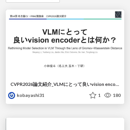
CVPR2026論文紹介_VLMにとって​良いvision encoderとは何か？​Rethinking Model Selection in VLM Through the Lens of Gromov-Wasserstein Distance​
kobayashi31
1
180