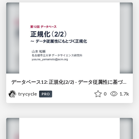
データベース12: 正規化(2/2) - データ従属性に基づく正規化
trycycle
0
1.7k
PRO