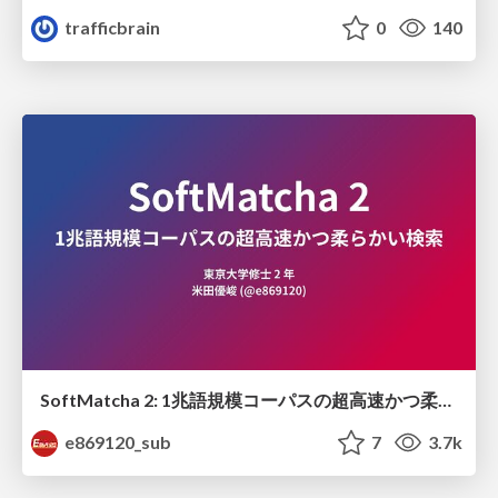
trafficbrain
0
140
SoftMatcha 2: 1兆語規模コーパスの超高速かつ柔らかい検索
e869120_sub
7
3.7k