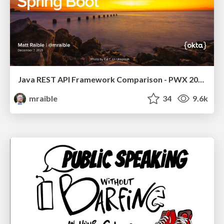
Java REST API Framework Comparison - PWX 2021
mraible
34
9.6k