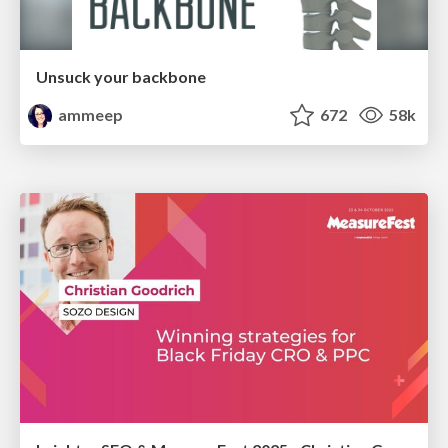
Unsuck your backbone
ammeep
672
58k