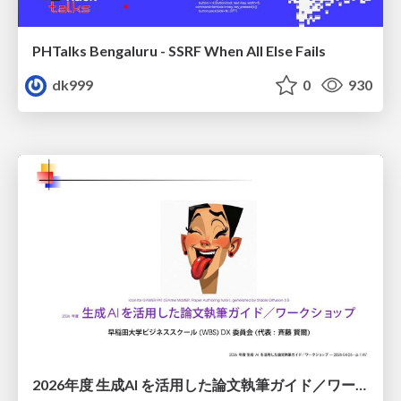
PHTalks Bengaluru - SSRF When All Else Fails
dk999
0
930
2026年度 生成AI を活用した論文執筆ガイド／ワークショップ / 2026 Academic Year Guide to Writing Papers Using Generative AI - Workshop