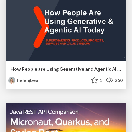
How People are Using Generative and Agentic AI to Supercharge Their Products, Projects, Services and Value Streams Today
helenjbeal
1
260