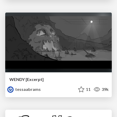
WENDY [Excerpt]
tessaabrams
11
39k