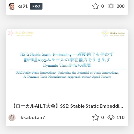
ks91
0
200
PRO
【ローカルAI LT大会】SSE: Stable Static Embedding ー速度低下を伴わず 静的埋め込みモデルの潜在能力を引き出す Dynamic Tanh手法の提案
rikkabotan7
0
110