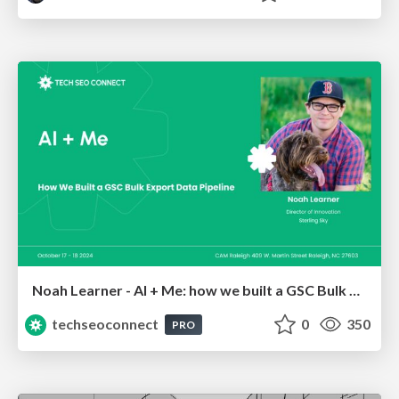
Noah Learner - AI + Me: how we built a GSC Bulk Export data pipeline
techseoconnect
0
350
PRO