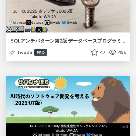
SQLアンチパターン第2版 データベースプログラミングで陥りがちな失敗とその対策 / Intro to SQL Antipatterns 2nd
twada
47
45k
PRO