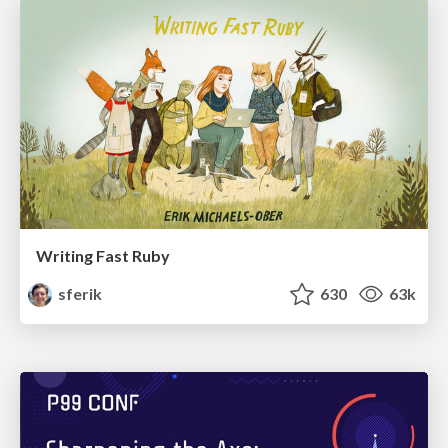
Writing Fast Ruby
sferik
630
63k