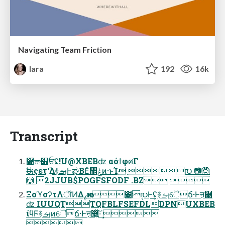
Navigating Team Friction
lara
192
16k
Transcript
࿨ా୎ਓʢ!U@XBEBʣ αόϯφศΓ
ࣗಈςετʹؔ͢Δ࿈ࡌͰಘΒΕͨ஌ݟͷ·ͱΊ ൛ 📷🙆
🙆 2JJUB$POGFSFODF .BZ 
ΞοϓσʔτΛॏͶΔߨԋͷ೥݄൛Ͱ͢ʢ࿈ࡌୈճ·Ͱऩ࿥
ʣ IUUQTTQFBLFSEFDLDPNUXBEB
ίϥϜ࿈ࡌͷୈճ·Ͱऩ࿥͍ͯ͠·͢ 
