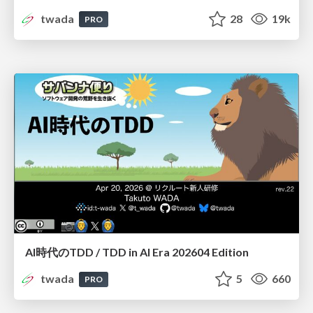
twada
28
19k
PRO
AI時代のTDD / TDD in AI Era 202604 Edition
twada
5
660
PRO