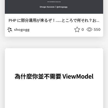
PHP に部分適用が来るぞ！……ところで何それ？おいしいの？ #phpcon / phpcon-2026
shogogg
0
550