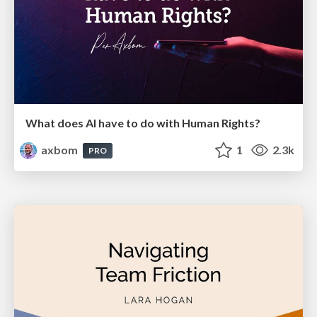
What does AI have to do with Human Rights?
axbom
1
2.3k
PRO