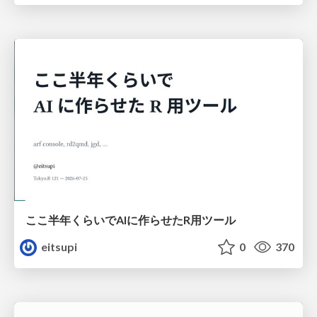
ここ半年くらいでAIに作らせたR用ツール
eitsupi
0
370