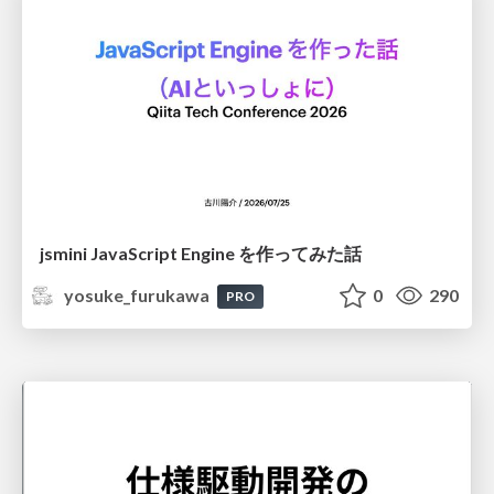
jsmini JavaScript Engine を作ってみた話
yosuke_furukawa
0
290
PRO