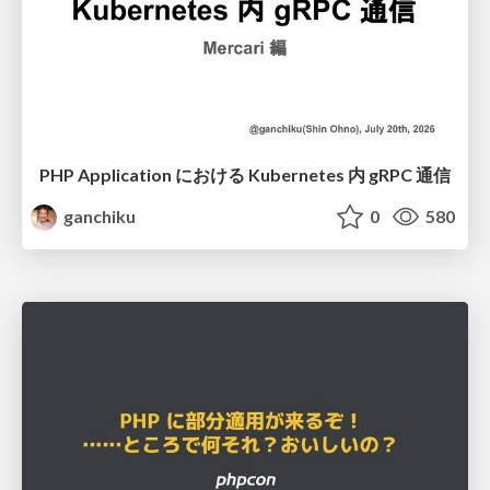
PHP Application における Kubernetes 内 gRPC 通信
ganchiku
0
580