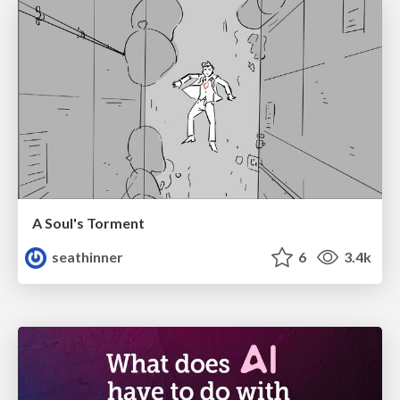
A Soul's Torment
seathinner
6
3.4k