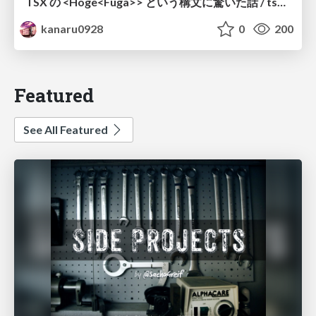
TSX の <Hoge<Fuga>> という構文に驚いた話 / tsx-type-argument-syntax
kanaru0928
0
200
Featured
See All Featured