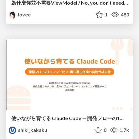
為什麼你並不需要ViewModel / No, you don't need a ViewModel
lovee
1
480
使いながら育てる Claude Code — 開発フローの1コマンド化 × 繰り返し指摘の自動仕組み化
shiki_kakaku
0
1.7k