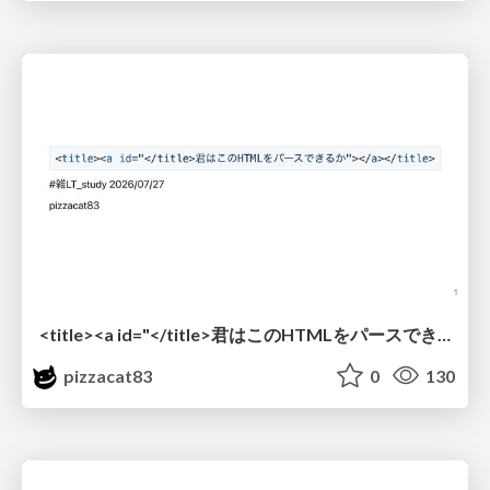
<title><a id="</title>君はこのHTMLをパースできるか"></a></title> #雑LT_study
pizzacat83
0
130