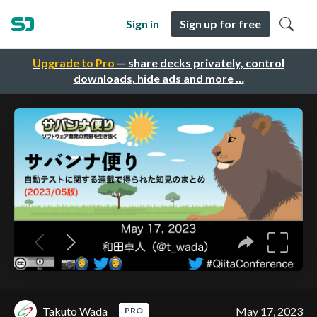
Sign in
Sign up for free
Upgrade to Pro
— share decks privately, control
downloads, hide ads and more …
Takuto Wada
May 17, 2023
PRO