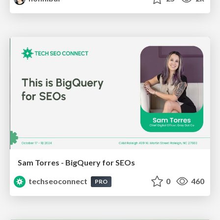
Sam Torres - BigQuery for SEOs
techseoconnect
0
460
PRO