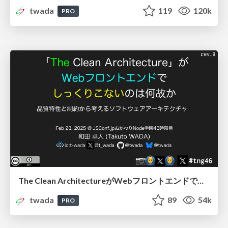
twada
119
120k
PRO
The Clean ArchitectureがWebフロントエンドでしっくりこないのは何故か / Why The Clean Architecture does not fit with Web Frontend
twada
89
54k
PRO