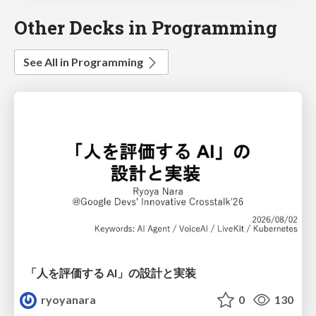
Other Decks in Programming
See All in Programming
「人を評価する AI」の 設計と実装
ryoyanara
0
130