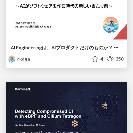
AI Engineeringは、AIプロダクトだけのものか？ 〜AIがソフトウェアを作る時代の新しい当たり前〜 / No AI in your product. AI Engineering in your development.
rkaga
4
350