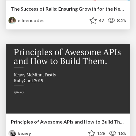
The Success of Rails: Ensuring Growth for the Next 100 Years
eileencodes
47
8.2k
Principles of Awesome APIs and How to Build Them.
keavy
128
18k