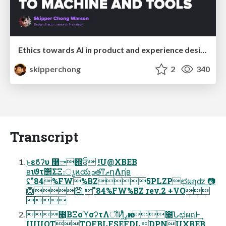
Ethics towards AI in product and experience design
skipperchong
2
340
Transcript
࣭ͱεϐʔυ ࿨ా୎ਓ !U@XBEB
ʙιϑτ΢ΣΞ։ൃͷయܕతͳޡղΛղ͘ʙ
ʢ"84%FW%BZ5PLZPಛผฤʣ 📷
🙆🙆 "84%FW%BZ rev.2 +VO

೥͔ΒΞοϓσʔτΛॏͶ͖ͯͨߨԋͷ೥ՆಛผฤͰ͢
IUUQTTQFBLFSEFDLDPNUXBEB