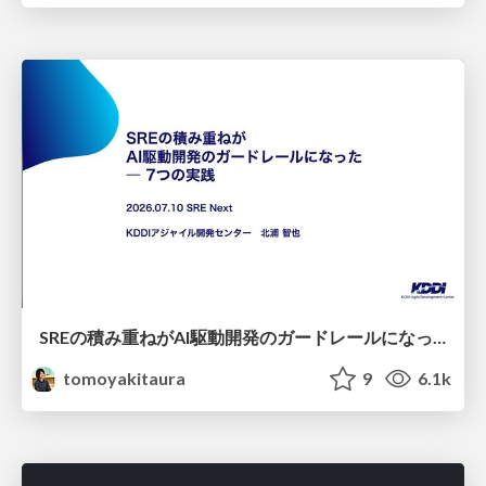
SREの積み重ねがAI駆動開発のガードレールになった ― 7つの実践/SRE Guardrails The 7
tomoyakitaura
9
6.1k