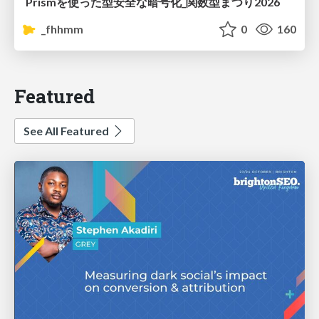
Prismを使った型安全な暗号化_関数型まつり2026
_fhhmm
0
160
Featured
See All Featured