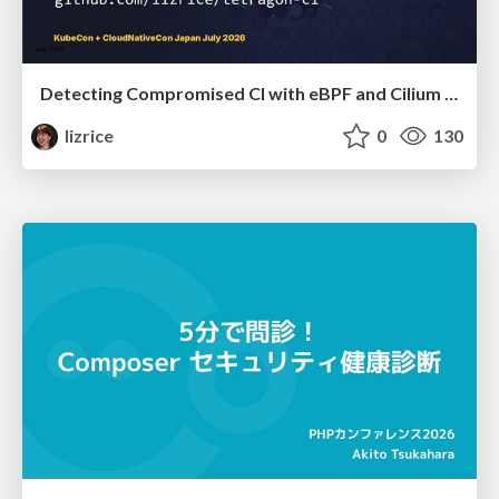
Detecting Compromised CI with eBPF and Cilium Tetragon
lizrice
0
130