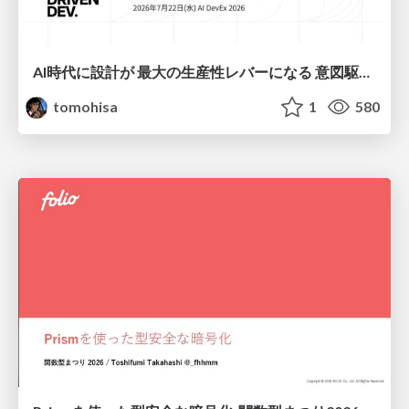
AI時代に設計が 最大の生産性レバーになる 意図駆動開発とデータを消さない設計｜Don't Delete Your Data or Your Intent — Design as the Deepest Lever in the AI Era
tomohisa
1
580