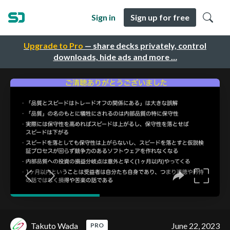
Sign in
Sign up for free
Upgrade to Pro
— share decks privately, control
downloads, hide ads and more …
Takuto Wada
June 22, 2023
PRO