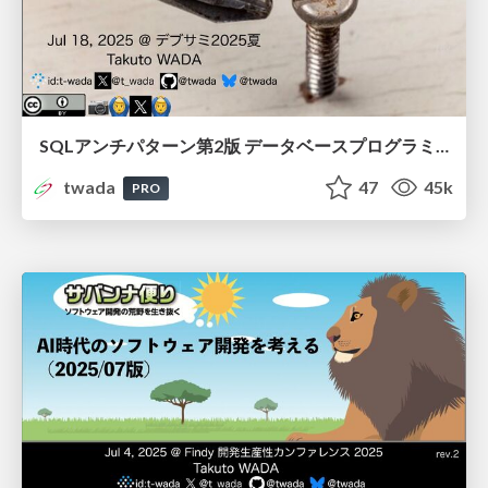
SQLアンチパターン第2版 データベースプログラミングで陥りがちな失敗とその対策 / Intro to SQL Antipatterns 2nd
twada
47
45k
PRO