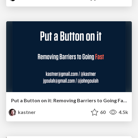
Put a Button on it: Removing Barriers to Going Fast.
kastner
60
4.5k