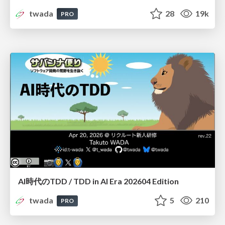
twada
28
19k
PRO
AI時代のTDD / TDD in AI Era 202604 Edition
twada
5
210
PRO