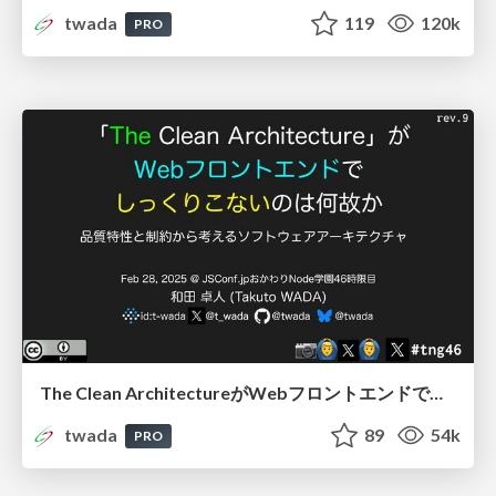
twada
119
120k
PRO
The Clean ArchitectureがWebフロントエンドでしっくりこないのは何故か / Why The Clean Architecture does not fit with Web Frontend
twada
89
54k
PRO