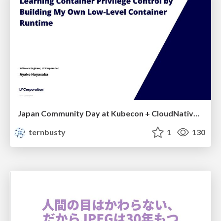
Japan Community Day at Kubecon + CloudNativeCon Japan 2026: Learning Container Privilege Control by Building My Own Low-Level Container Runtime
ternbusty
1
130