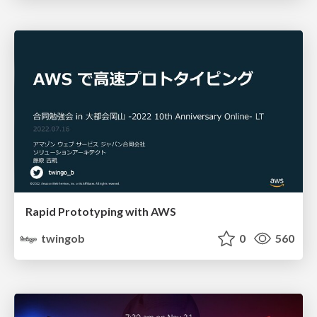
Rapid Prototyping with AWS
twingob
0
560