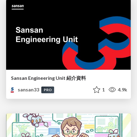
Sansan Engineering Unit 紹介資料
sansan33
1
4.9k
PRO