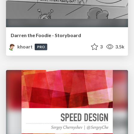
Darren the Foodie - Storyboard
khoart
3
3.5k
PRO