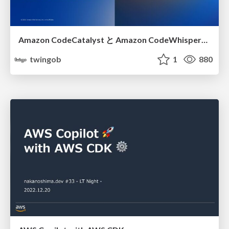
Amazon CodeCatalyst と Amazon CodeWhisperer で開発を加速しよう！
twingob
1
880