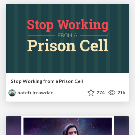
Stop Working from a Prison Cell
hatefulcrawdad
274
21k