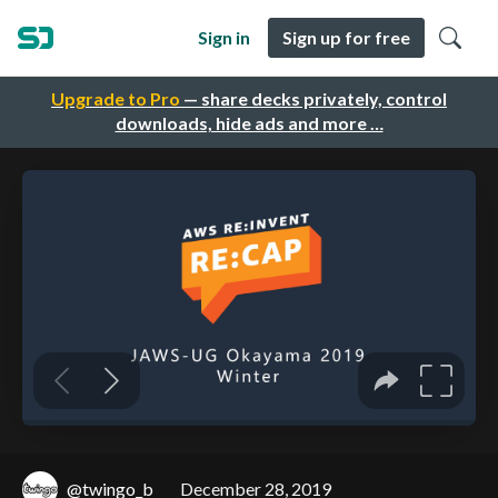
Sign in
Sign up for free
Upgrade to Pro
— share decks privately, control
downloads, hide ads and more …
@twingo_b
December 28, 2019