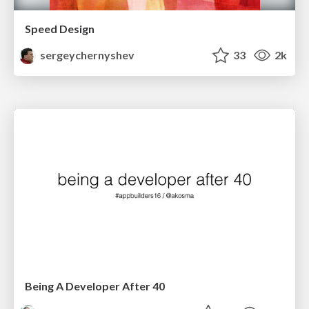
Speed Design
sergeychernyshev
33
2k
Being A Developer After 40