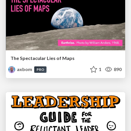
The Spectacular Lies of Maps
axbom
1
890
PRO