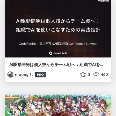
AI駆動開発は個人技からチーム戦へ：組織でAIを使いこなすための実践設計
moongift
0
460
PRO