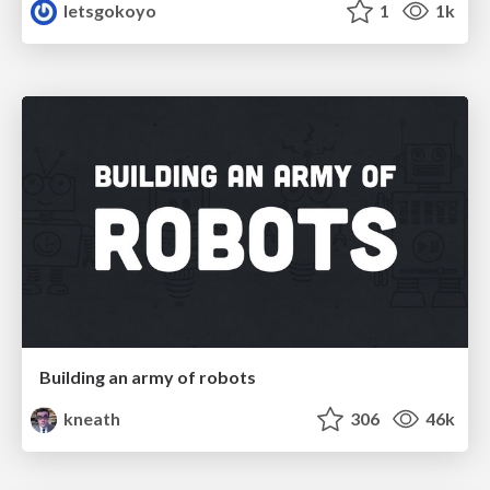
letsgokoyo
1
1k
Building an army of robots
kneath
306
46k