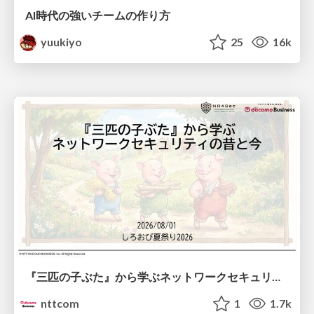
AI時代の強いチームの作り方
yuukiyo
25
16k
『三匹の子ぶた』から学ぶネットワークセキュリティの昔と今 / Network Security: Then and Now Through the Lens of The Three Little Pigs
nttcom
1
1.7k