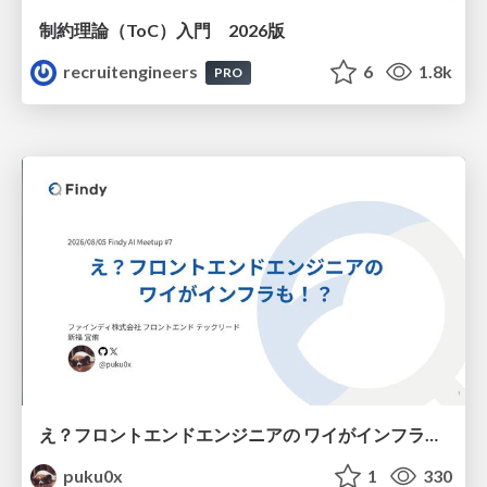
制約理論（ToC）入門 2026版
recruitengineers
6
1.8k
PRO
え？フロントエンドエンジニアの ワイがインフラも！？
puku0x
1
330