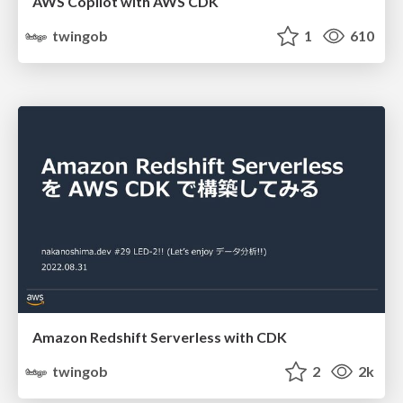
AWS Copilot with AWS CDK
twingob
1
610
Amazon Redshift Serverless with CDK
twingob
2
2k