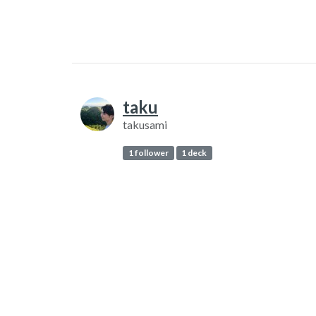
taku
takusami
1 follower
1 deck