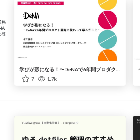
業務
NA
の登
学びが形になる！〜DeNAで6年間プロダクト開発に携わって学んだこと〜
7
1.7k