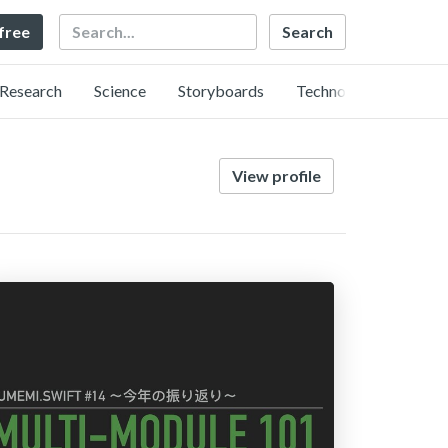
Search
 free
Research
Science
Storyboards
Technology
View profile