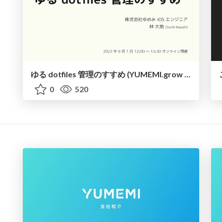
ゆる dotfiles 管理のすすめ (YUMEMI.grow 【自動化特集】) / Effortless dotfiles management at YUMEMI.grow
0
520