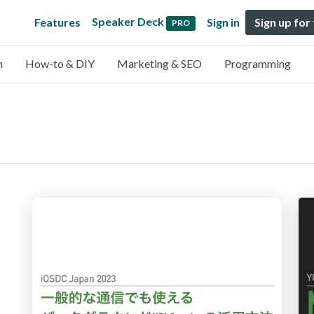
Speaker Deck
Features
Sign in
Sign up for
PRO
n
How-to & DIY
Marketing & SEO
Programming