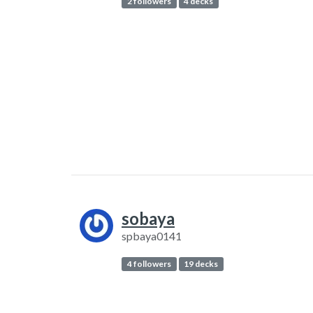
2 followers
4 decks
sobaya
spbaya0141
4 followers
19 decks