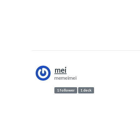
mei
memeimei
1 follower
1 deck