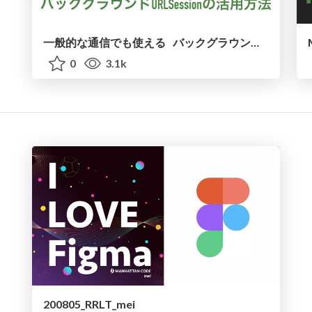
一般的な通信でも使える バックグラウンドURLSessionの活用方法 / How to use background URLSession for general network data transfer tasks.
0
3.1k
200805_RRLT_mei