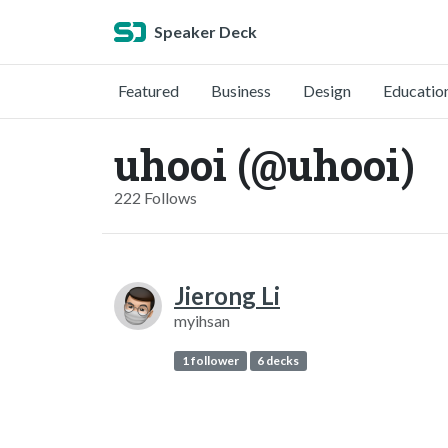
Speaker Deck
Featured
Business
Design
Educatio
uhooi (@uhooi)
222 Follows
Jierong Li
myihsan
1 follower
6 decks