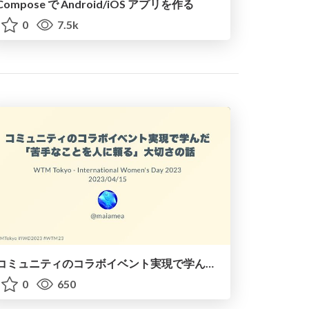
Compose で Android/iOS アプリを作る
0
7.5k
コミュニティのコラボイベント実現で学んだ「苦手なことを人に頼る」大切さの話
0
650