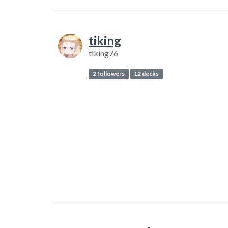
tiking
tiking76
2 followers
12 decks