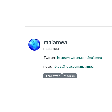
maiamea
maiamea
Twitter:
https://twitter.com/maiamea
note:
https://note.com/maiamea
1 follower
9 decks