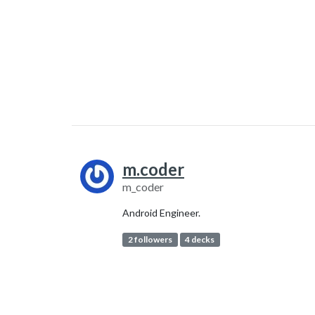
m.coder
m_coder
Android Engineer.
2 followers
4 decks