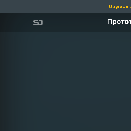
Upgrade t
Протот