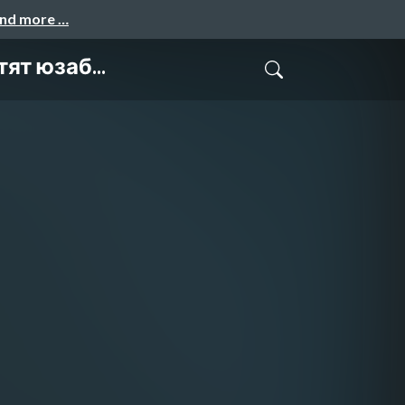
and more …
ят юзаб...