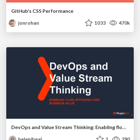
GitHub's CSS Performance
jonrohan
1033
470k
DevOps and Value Stream Thinking: Enabling flow, efficiency and business value
helenjbeal
1
290