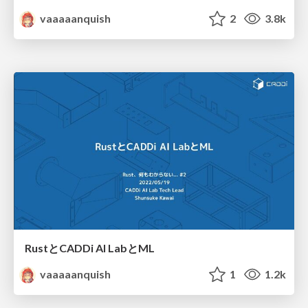
vaaaaanquish
2
3.8k
RustとCADDi AI LabとML
vaaaaanquish
1
1.2k