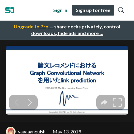
Sign in
Sign up for free
Upgrade to Pro
— share decks privately, control
downloads, hide ads and more …
vaaaaanquish
May 13, 2019