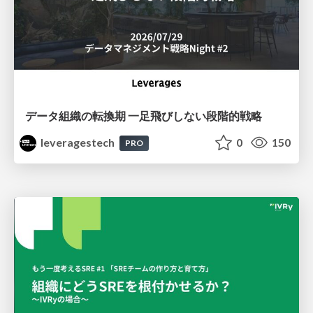
データ組織の転換期 一足飛びしない段階的戦略
leveragestech
0
150
PRO