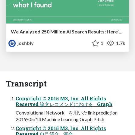
We Analyzed 250 Million AI Search Results: Here's What I Found
joshbly
1
1.7k
Transcript
Copyright © 2015 M3, Inc. All Rights
Reserved 論文レコメンドにおける Graph
Convolutional Network を用いたlink prediction
2019/05/13 Machine Learning Graph Pitch
Copyright © 2015 M3, Inc. All Rights
Reserved 自己紹介 河合