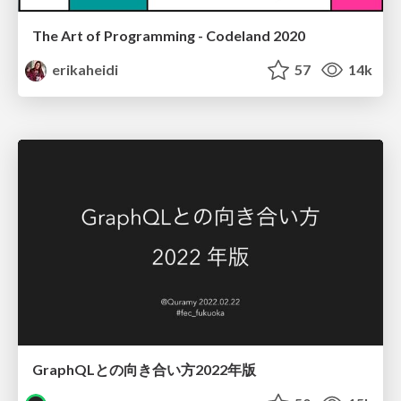
The Art of Programming - Codeland 2020
erikaheidi
57
14k
GraphQLとの向き合い方2022年版