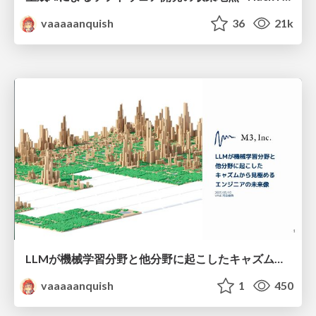
vaaaaanquish
36
21k
LLMが機械学習分野と他分野に起こしたキャズムから見極めるエンジニアの未来像
vaaaaanquish
1
450