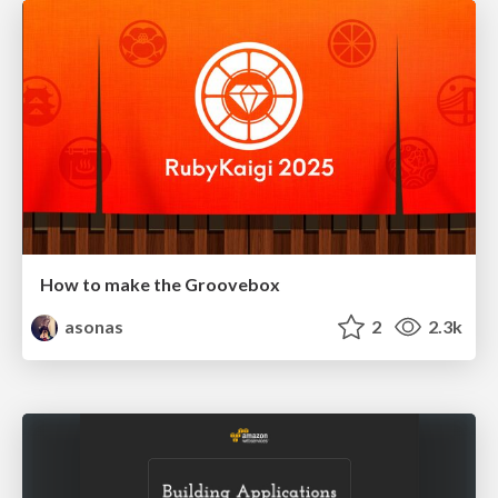
How to make the Groovebox
asonas
2
2.3k