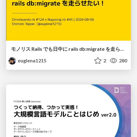
モノリス Rails でも日中に rails db:migrate を走らせたい！ / Daytime rails db:migrate on Monolithic Rails!
euglena1215
2
280