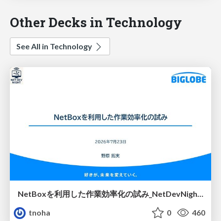
Other Decks in Technology
See All in Technology
NetBoxを利用した作業効率化の試み_NetDevNight4
tnoha
0
460