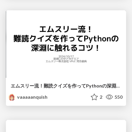
エムスリー流！難読クイズを作ってPythonの深淵に触れるコツ！ - 技育CAMPアカデミア
vaaaaanquish
2
550