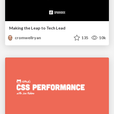
Making the Leap to Tech Lead
cromwellryan
135
10k