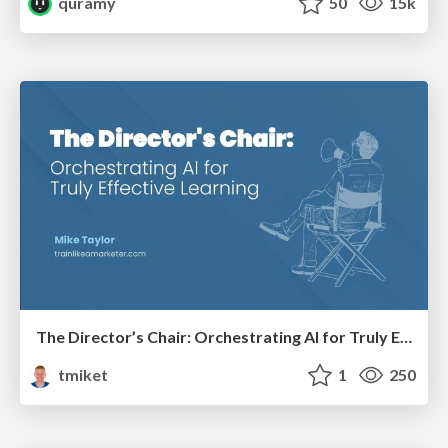
quramy
50
15k
The Director’s Chair: Orchestrating AI for Truly Effective Learning
tmiket
1
250