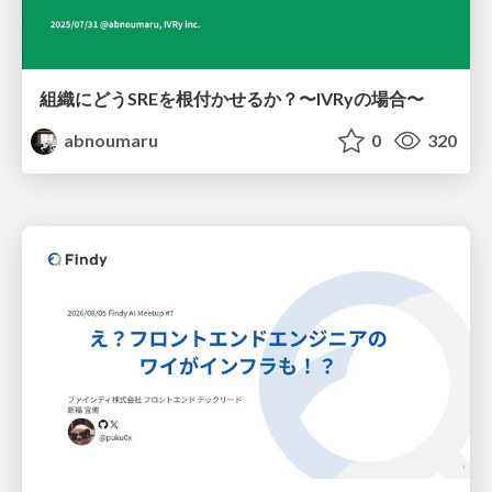
組織にどうSREを根付かせるか？〜IVRyの場合〜
abnoumaru
0
320