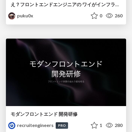
え？フロントエンドエンジニアの ワイがインフラも！？
puku0x
0
260
モダンフロントエンド 開発研修
recruitengineers
1
280
PRO