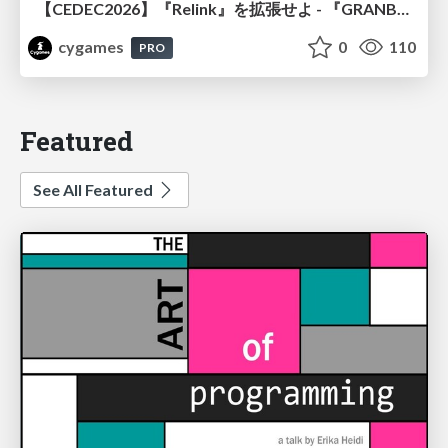
【CEDEC2026】『Relink』を拡張せよ - 『GRANBLUE FANTASY: Relink - Endless Ragnarok』の開発速度と品質を守るCI運用
cygames
0
110
PRO
Featured
See All Featured