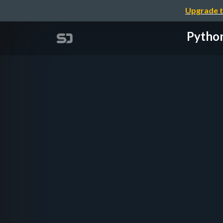
Upgrade t
Pyt