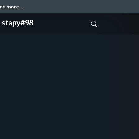
and more …
apy#98