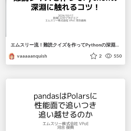
エムスリー流！難読クイズを作ってPythonの深淵に触れるコツ！ - 技育CAMPアカデミア
vaaaaanquish
2
550