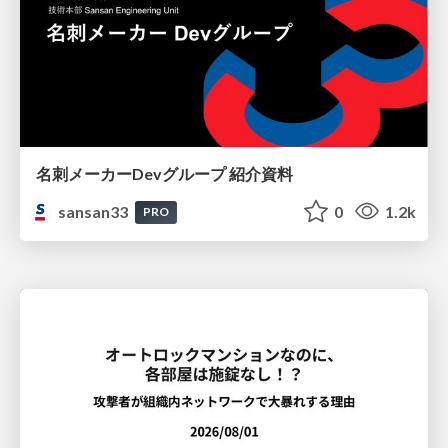
名刺メーカーDevグループ 紹介資料
sansan33
0
1.2k
PRO