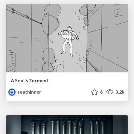
A Soul's Torment
seathinner
6
3.2k