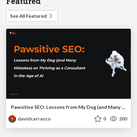
Featured
See All Featured
Pawsitive SEO: Lessons from My Dog (and Many Mistakes) on Thriving as a Consultant in the Age of AI
davidcarrasco
0
200