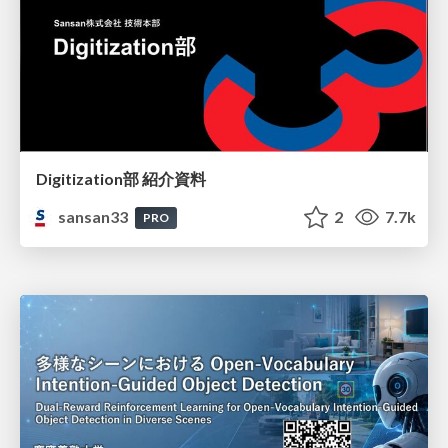
Digitization部 紹介資料
sansan33
2
7.7k
PRO