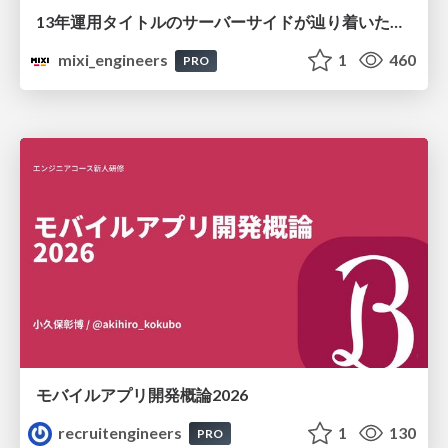
13年運用タイトルのサーバーサイドが辿り着いた現在地 ― モンスターストライクにおける技術・組織・AI活用から得た知見
mixi_engineers
1
460
PRO
モバイルアプリ開発概論2026
recruitengineers
1
130
PRO