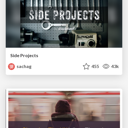
Side Projects
sachag
455
43k