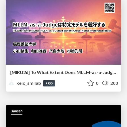
[MIRU26] To What Extent Does MLLM-as-a-Judge Exhibit Cross-Model Preference Bias?
keio_smilab
0
200
PRO