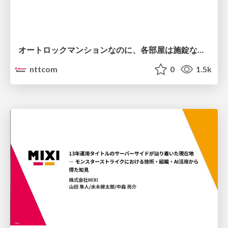
オートロックマンションなのに、各部屋は施錠なし！？ 攻撃者が組織内ネットワークで大暴れする理由 / The Front Door Is Locked, but the Rooms Are Wide Open: Why Attackers Move Freely Inside Enterprise Networks
nttcom
0
1.5k