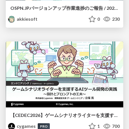
OSPN.JPバージョンアップ作業進捗のご報告 / 20260801-osc26kyoto
akkiesoft
0
230
【CEDEC2026】ゲームシナリオライターを支援するAIツール開発の実践 ― 設計とプロンプトの工夫 ―
cygames
1
700
PRO