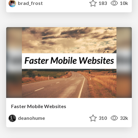
brad_frost
183
10k
Faster Mobile Websites
deanohume
310
32k