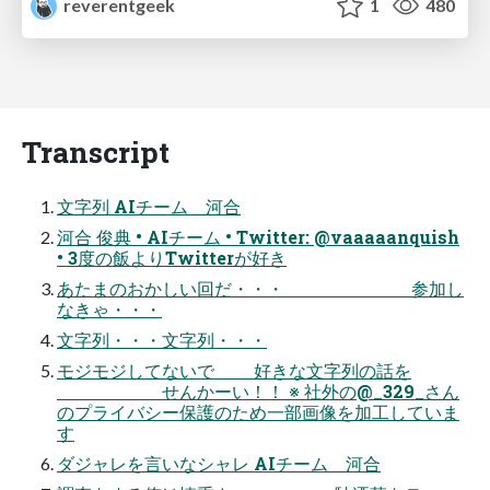
reverentgeek
1
480
Transcript
文字列 AIチーム 河合
河合 俊典 • AIチーム • Twitter: @vaaaaanquish
• 3度の飯よりTwitterが好き
あたまのおかしい回だ・・・ 参加し
なきゃ・・・
文字列・・・文字列・・・
モジモジしてないで 好きな文字列の話を
せんかーい！！ ※ 社外の@_329_さん
のプライバシー保護のため一部画像を加工していま
す
ダジャレを言いなシャレ AIチーム 河合