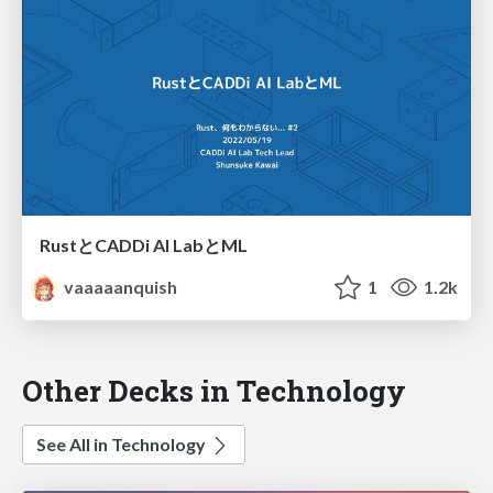
RustとCADDi AI LabとML
vaaaaanquish
1
1.2k
Other Decks in Technology
See All in Technology