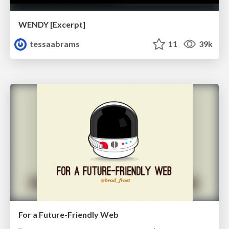
WENDY [Excerpt]
tessaabrams
11
39k
For a Future-Friendly Web