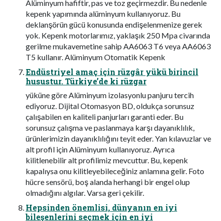
Alüminyum hafiftir, pas ve toz geçirmezdir. Bu nedenle
kepenk yapımında alüminyum kullanıyoruz. Bu
deklanşörün gücü konusunda endişelenmenize gerek
yok. Kepenk motorlarımız, yaklaşık 250 Mpa civarında
gerilme mukavemetine sahip AA6063 T6 veya AA6063
T5 kullanır. Alüminyum Otomatik Kepenk
Endüstriyel amaç için rüzgâr yükü birincil
husustur. Türkiye’de ki rüzgar
yüküne göre Alüminyum izolasyonlu panjuru tercih
ediyoruz. Dijital Otomasyon BD, oldukça sorunsuz
çalışabilen en kaliteli panjurları garanti eder. Bu
sorunsuz çalışma ve paslanmaya karşı dayanıklılık,
ürünlerimizin dayanıklılığını teyit eder. Yan kılavuzlar ve
alt profil için Alüminyum kullanıyoruz. Ayrıca
kilitlenebilir alt profilimiz mevcuttur. Bu, kepenk
kapalıysa onu kilitleyebileceğiniz anlamına gelir. Foto
hücre sensörü, boş alanda herhangi bir engel olup
olmadığını algılar. Varsa geri çekilir.
Hepsinden önemlisi, dünyanın en iyi
bileşenlerini seçmek için en iyi