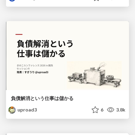
負債解消という仕事は儲かる
uproad3
6
3.8k