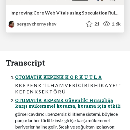
Improving Core Web Vitals using Speculation Rules API
sergeychernyshev
21
1.6k
Transcript
OTOMATİK KEPENK K O R K U T L A
R K E P E N K " İ L H A M V E R İ C İ B İ R H İ K A Y E ! "
K E P E N K S E K T Ö R Ü
OTOMATİK KEPENK Güvenlik: Hırsızlığa
karşı mükemmel koruma, koruma için etkili
görsel caydırıcı, benzersiz kilitleme sistemi, böylece
panjurlar her türlü izinsiz girişe karşı mükemmel
bariyerler haline gelir. Sıcak ve soğuktan izolasyon: