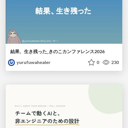
結果、生き残った_きのこカンファレンス2026
yurufuwahealer
0
230