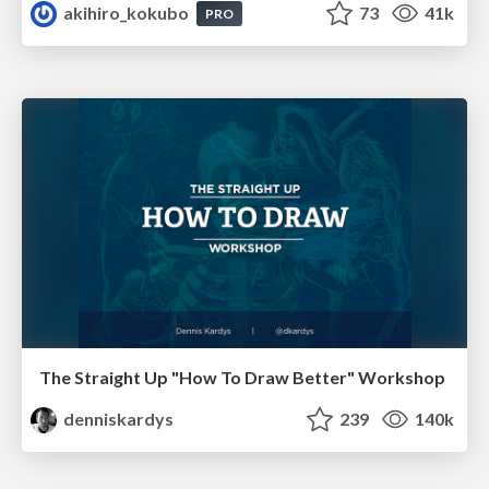
akihiro_kokubo
73
41k
PRO
The Straight Up "How To Draw Better" Workshop
denniskardys
239
140k