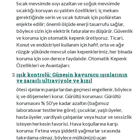
Sıcak mevsimde ısıyı azaltan ve soğuk mevsimde
sıcaklığı koruyan ısı yalıtım özellikleri; iç mekanı
gerektiğinde serin ve sıcak tutmak için poliüretan
enjekte edilir; önemli ölçüde enerji tasarrufu sağlar,
böylece sizin için elektrik faturalarını düşürür. Güvenlik
ve koruma için otomatik kepenk üretiyoruz. Ticari,
Konut ve endüstriyel kullanım için hafif, orta ve ağır
rüzgâr yükünde mevcut olan kepenklerimiz, her binada
koruma için son derece faydalıdır. Otomatik Kepenk
Özellikleri ve Avantajları:
ışık kontrolü: Güneşin kavurucu ışınlarının
ve zararlı ultraviyole ve kızıl
ötesi ışınların panjurlardan geçmesi engellenir, böylece
iç ve döşemeleri korur. Gürültü koruması: Gürültü
korumasını % 50'ye kadar azaltın (bağımsız
laboratuvar testlerine göre); çocuklar, yaşlı üyeler,
hasta üyeler, vardiyalı çalışanlar veya huzur ve sessizlik
isteyen herkesin favorisi. Hava koşullarına karşı
koruma: Fırtına veya şiddetli yağmurlar sırasında
takırdama olmaz, böylece mülkünüzü uçan