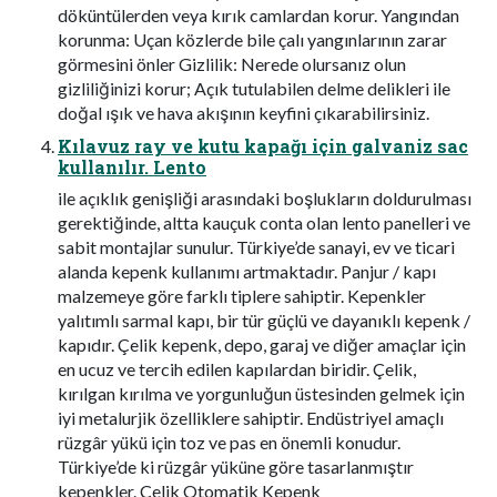
döküntülerden veya kırık camlardan korur. Yangından
korunma: Uçan közlerde bile çalı yangınlarının zarar
görmesini önler Gizlilik: Nerede olursanız olun
gizliliğinizi korur; Açık tutulabilen delme delikleri ile
doğal ışık ve hava akışının keyfini çıkarabilirsiniz.
Kılavuz ray ve kutu kapağı için galvaniz sac
kullanılır. Lento
ile açıklık genişliği arasındaki boşlukların doldurulması
gerektiğinde, altta kauçuk conta olan lento panelleri ve
sabit montajlar sunulur. Türkiye’de sanayi, ev ve ticari
alanda kepenk kullanımı artmaktadır. Panjur / kapı
malzemeye göre farklı tiplere sahiptir. Kepenkler
yalıtımlı sarmal kapı, bir tür güçlü ve dayanıklı kepenk /
kapıdır. Çelik kepenk, depo, garaj ve diğer amaçlar için
en ucuz ve tercih edilen kapılardan biridir. Çelik,
kırılgan kırılma ve yorgunluğun üstesinden gelmek için
iyi metalurjik özelliklere sahiptir. Endüstriyel amaçlı
rüzgâr yükü için toz ve pas en önemli konudur.
Türkiye’de ki rüzgâr yüküne göre tasarlanmıştır
kepenkler. Çelik Otomatik Kepenk