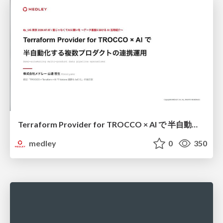
Terraform Provider for TROCCO × AI で 半自動化する複数プロダクトの連携運用 / Semi-Automating Multi-Product Data Integration Ops with the Terraform Provider for TROCCO × AI
medley
0
350