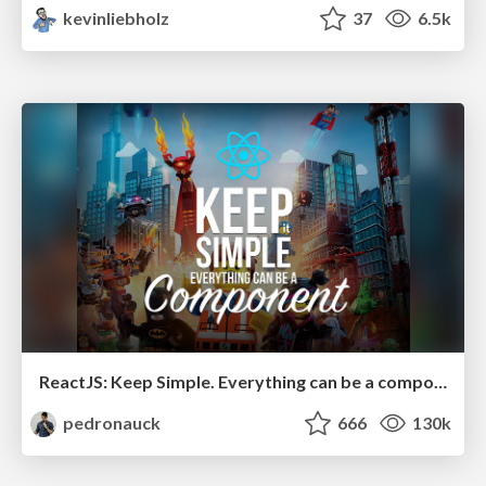
kevinliebholz
37
6.5k
ReactJS: Keep Simple. Everything can be a component!
pedronauck
666
130k