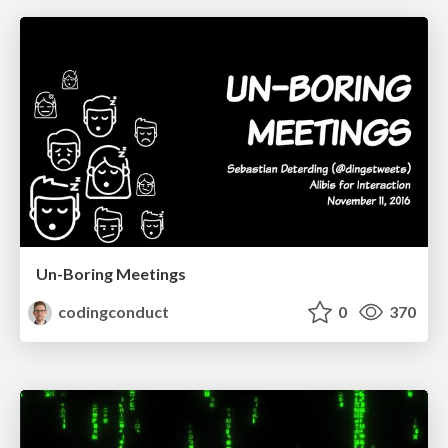
Un-Boring Meetings
codingconduct
0
370