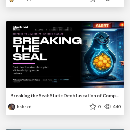
Breaking the Seal: Static Deobfuscation of Compiled V8 JavaScript Bytecode Malware
hshrzd
0
440