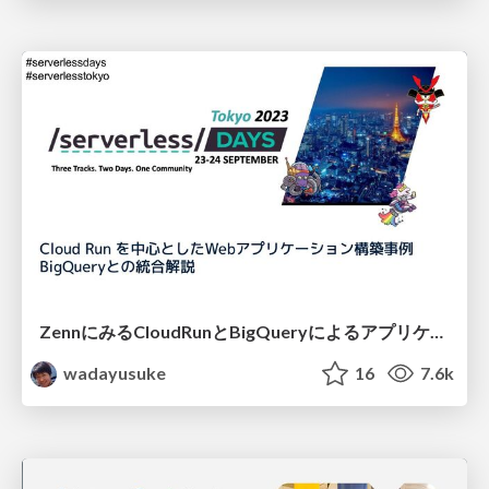
ZennにみるCloudRunとBigQueryによるアプリケーション構築 / zenn-cloudrun-bigquery-serverless
wadayusuke
16
7.6k