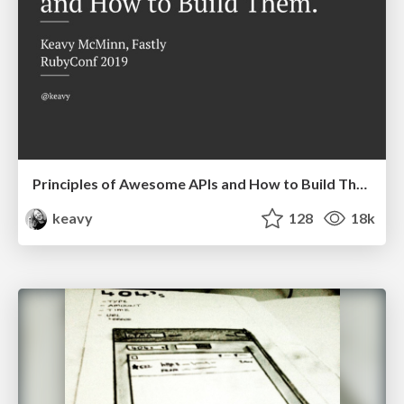
Principles of Awesome APIs and How to Build Them.
keavy
128
18k