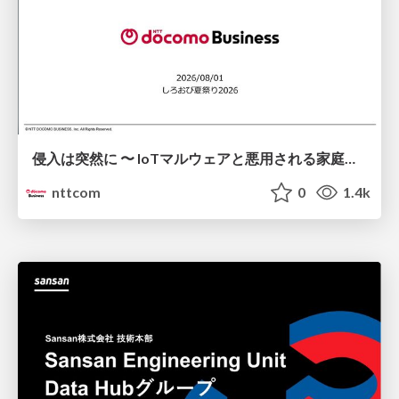
侵入は突然に 〜 IoTマルウェアと悪用される家庭の機器 ～ / When Intrusion Strikes: IoT Malware and the Abuse of Home Devices
nttcom
0
1.4k