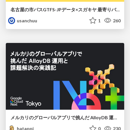
名古屋の市バスGTFS-JPデータ×スガキヤ 最寄りバス停検索をAmazon ElastiCache Serverless for Valkeyで最適化する
usanchuu
1
260
メルカリのグローバルアプリで挑んだ AlloyDB 運用と課題解決の実践記
hatappi
0
230