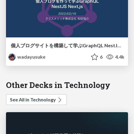
個人ブログサイトを構築して学ぶGraphQL NestJSとNext.js使うよ！ / graphql nestjs nextjs bootcamp
wadayusuke
6
4.4k
Other Decks in Technology
See All in Technology