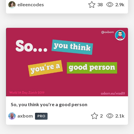
eileencodes
38
2.9k
So, you think you're a good person
axbom
2
2.1k
PRO