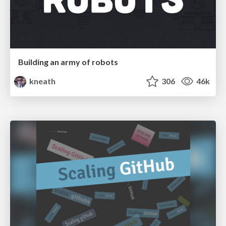
Building an army of robots
kneath
306
46k