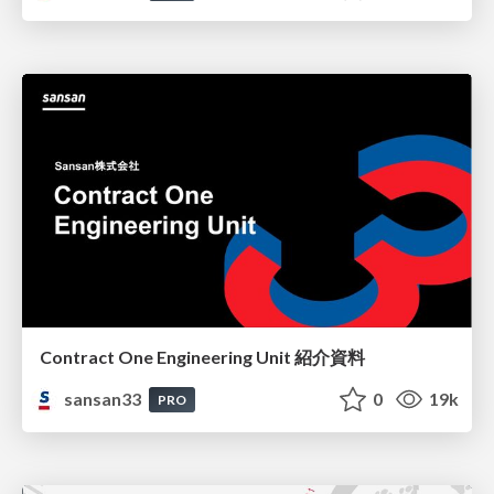
Contract One Engineering Unit 紹介資料
sansan33
0
19k
PRO