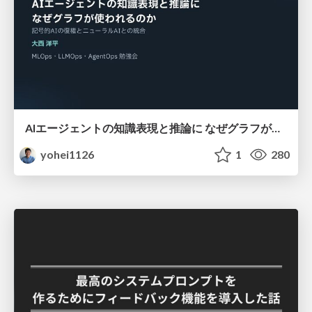
AIエージェントの知識表現と推論に なぜグラフが使われるのか - 記号的AIの復権とニューラルAIとの統合
yohei1126
1
280