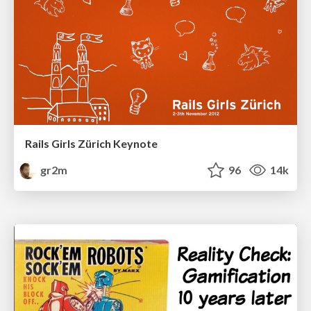
Rails Girls Zürich Keynote
gr2m
96
14k