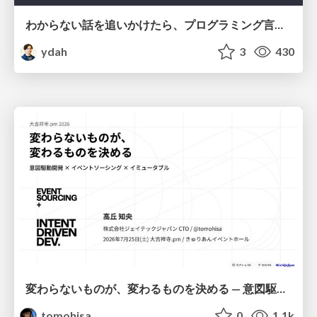
わからない話を追いかけたら、プログラミング言語を作る側にいた
ydah
3
430
変わらないものが、変わるものを決める — 意図駆動開発 × イベントソーシング × イミュータブル | What Doesn't Change Decides What Can — IDD × Event Sourcing × Immutability
tomohisa
0
1.1k