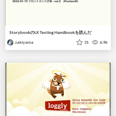
StorybookのUI Testing Handbookを読んだ
zakiyama
31
6.9k