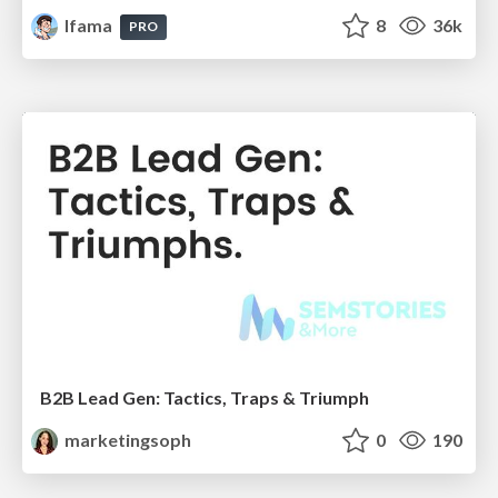
lfama
8
36k
PRO
B2B Lead Gen: Tactics, Traps & Triumph
marketingsoph
0
190