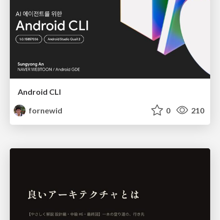
Android CLI
fornewid
0
210