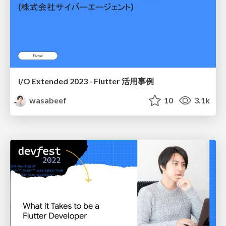
I/O Extended 2023 - Flutter 活用事例
wasabeef
10
3.1k