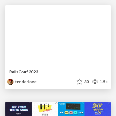
RailsConf 2023
tenderlove
30
1.5k