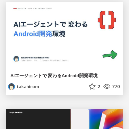
AIエージェントで 変わるAndroid開発環境
takahirom
2
770