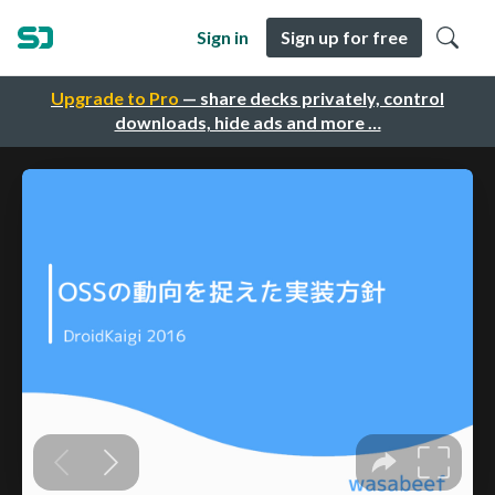
Sign in
Sign up for free
Upgrade to Pro
— share decks privately, control
downloads, hide ads and more …