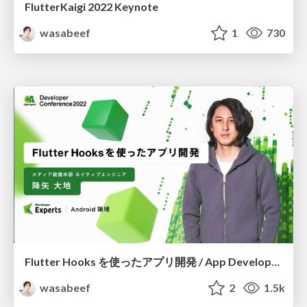
FlutterKaigi 2022 Keynote
wasabeef
1
730
Flutter Hooks を使ったアプリ開発 / App Development with the Flutter Hooks
wasabeef
2
1.5k