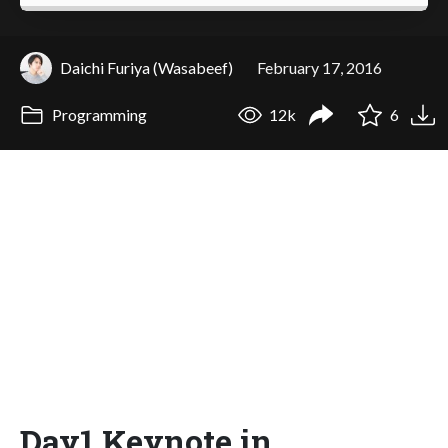
Daichi Furiya (Wasabeef)
February 17, 2016
Programming
12k
6
Day1 Keynote in