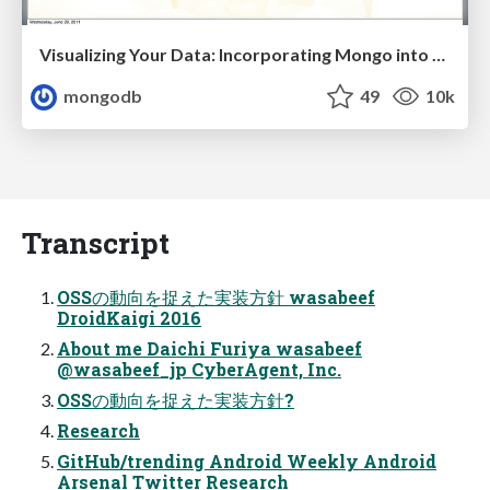
Visualizing Your Data: Incorporating Mongo into Loggly Infrastructure
mongodb
49
10k
Transcript
OSSの動向を捉えた実装方針 wasabeef
DroidKaigi 2016
About me Daichi Furiya wasabeef
@wasabeef_jp CyberAgent, Inc.
OSSの動向を捉えた実装方針?
Research
GitHub/trending Android Weekly Android
Arsenal Twitter Research