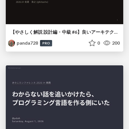
【やさしく解説 設計編・中級 #6】良いアーキテクチャとは ～ 一本の登り道の、行き先 ～
panda728
0
200
PRO