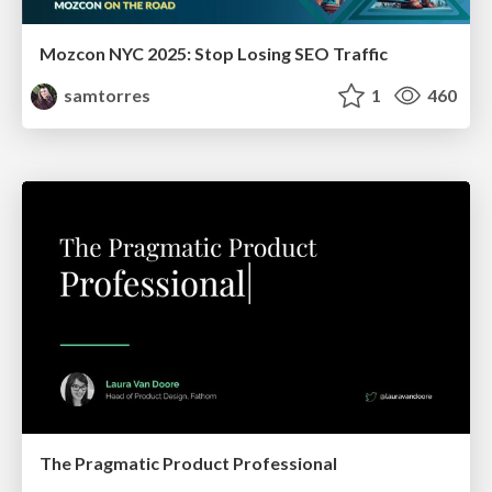
Mozcon NYC 2025: Stop Losing SEO Traffic
samtorres
1
460
The Pragmatic Product Professional