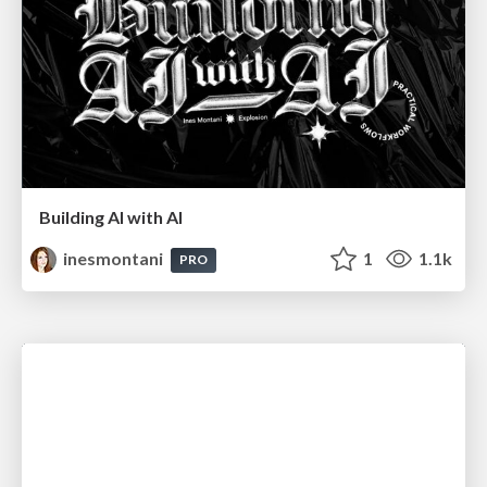
Building AI with AI
inesmontani
1
1.1k
PRO