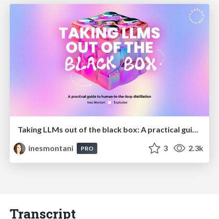
Taking LLMs out of the black box: A practical guide to human-in-the-loop distillation
inesmontani
3
2.3k
PRO
Transcript