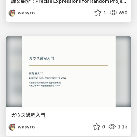
論文紹介：Precise Expressions for Random Projections
wasyro
1
650
ガウス過程入門
wasyro
0
1.1k