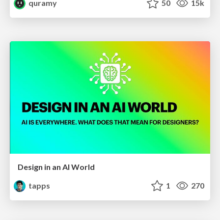
quramy
50
15k
Design in an AI World
tapps
1
270