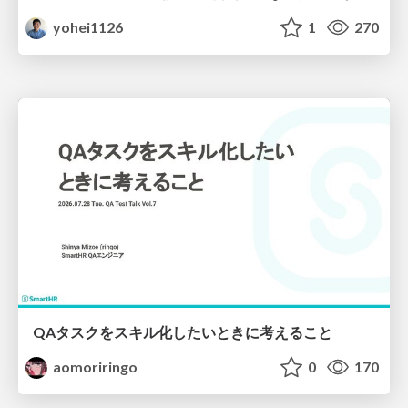
yohei1126
1
270
QAタスクをスキル化したいときに考えること
aomoriringo
0
170