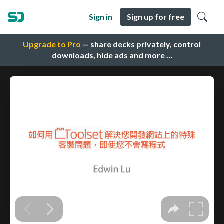
Sign in
Sign up for free
Upgrade to Pro
— share decks privately, control
downloads, hide ads and more …