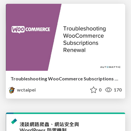
Troubleshooting WooCommerce Subscriptions Renewal_Siew Kam Onn / 蕭錦安
wctaipei
0
170