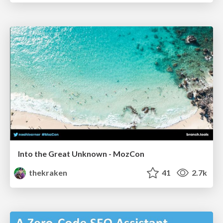
Into the Great Unknown - MozCon
thekraken
41
2.7k