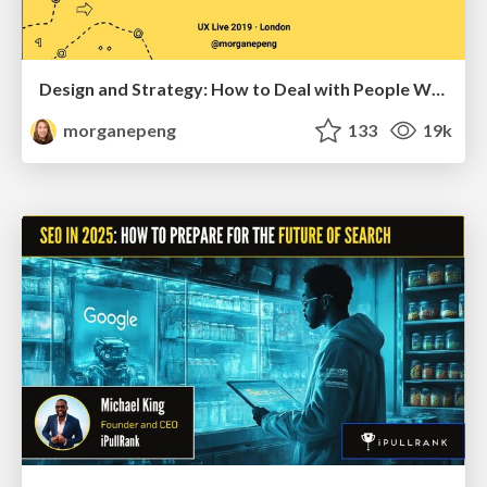
Design and Strategy: How to Deal with People Who Don’t "Get" Design
morganepeng
133
19k