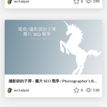
wctaipei
0
190
攝影師的子彈 – 圖片 SEO 戰爭 / Photographer’s Bullet – Image SEO War_Edwin Lin
wctaipei
0
530