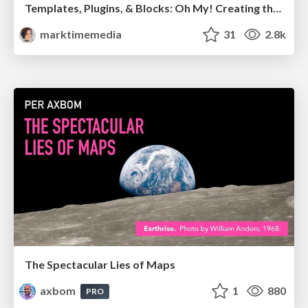
Templates, Plugins, & Blocks: Oh My! Creating the theme that thinks of everything
marktimemedia
31
2.8k
The Spectacular Lies of Maps
axbom
1
880
PRO