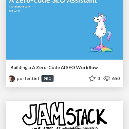
Building a A Zero-Code AI SEO Workflow
portentint
0
650
PRO