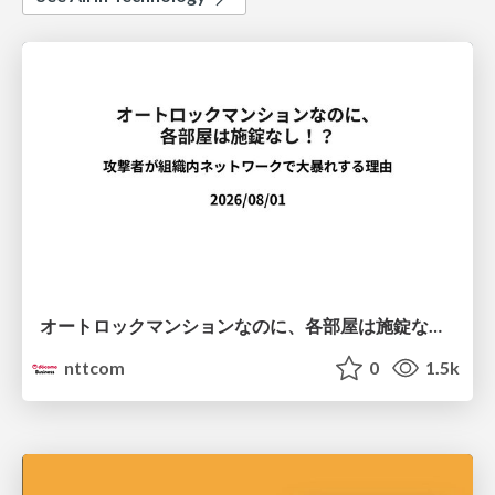
オートロックマンションなのに、各部屋は施錠なし！？ 攻撃者が組織内ネットワークで大暴れする理由 / The Front Door Is Locked, but the Rooms Are Wide Open: Why Attackers Move Freely Inside Enterprise Networks
nttcom
0
1.5k