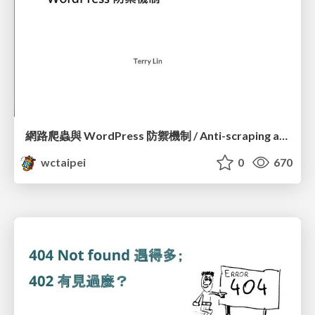
網路爬蟲與 WordPress 防禦機制 / Anti-scraping and WordPress Security Defence_Terry Lin
wctaipei
0
670