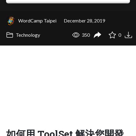
WordCamp Taipei
December 28, 2019
Technology
350
0
如何用 ToolSet 解決您開發