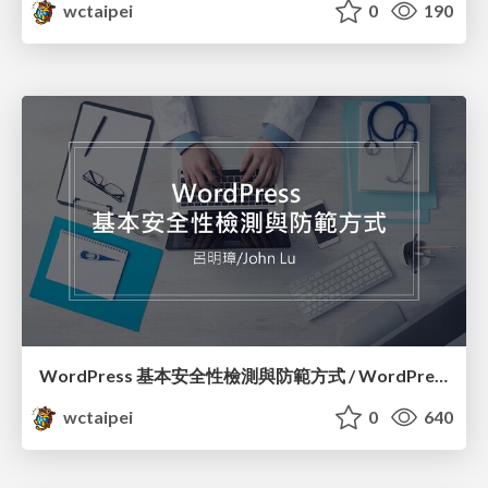
wctaipei
0
190
WordPress 基本安全性檢測與防範方式 / WordPress Security Check and How to Prevent Them_呂明璋 / John Lu
wctaipei
0
640