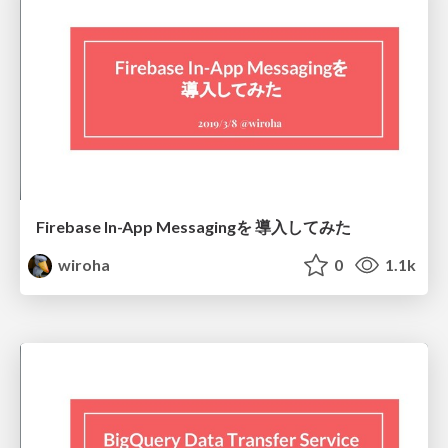
Firebase In-App Messagingを 導入してみた
wiroha
0
1.1k