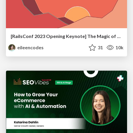
[RailsConf 2023 Opening Keynote] The Magic of Rails
eileencodes
31
10k