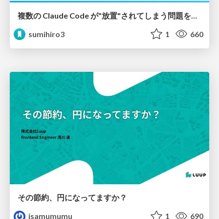
複数の Claude Code が"放置"されてしまう問題をCLI ダッシュボードを自作して解決した話
sumihiro3
1
660
その節約、円になってますか？
isamumumu
1
690