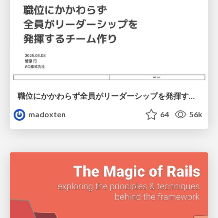
職位にかかわらず全員がリーダーシップを発揮するチーム作り / Building a team where everyone can demonstrate leadership regardless of position
madoxten
64
56k