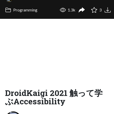
Programming
1.3k
3
DroidKaigi 2021 触って学
ぶAccessibility