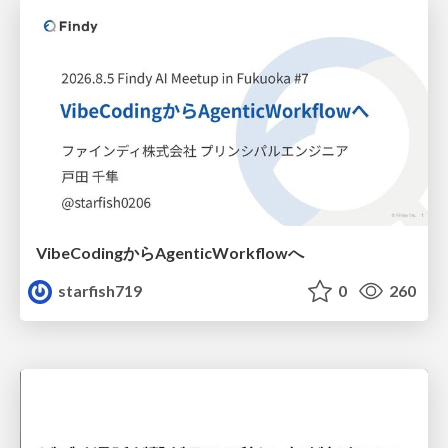
VibeCodingからAgenticWorkflowへ
starfish719
0
260