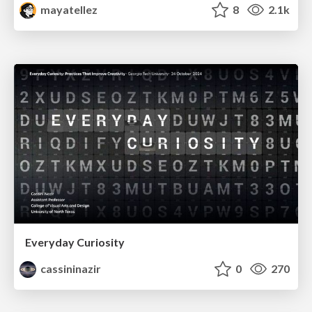
mayatellez
8
2.1k
Everyday Curiosity
cassininazir
0
270