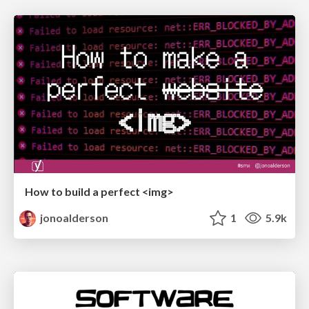
How to build a perfect <img>
jonoalderson
1
5.9k