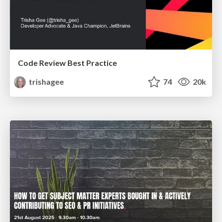
Code Review Best Practice
trishagee
74
20k