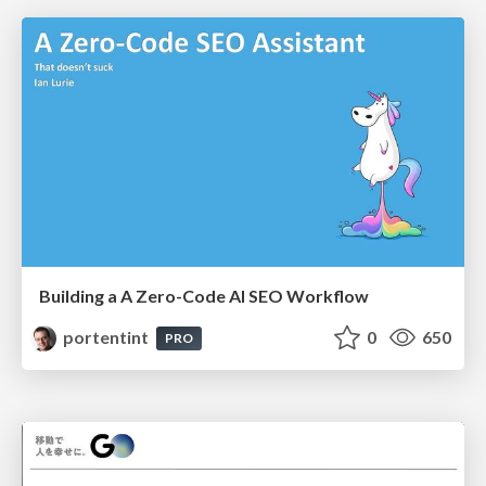
Building a A Zero-Code AI SEO Workflow
portentint
0
650
PRO