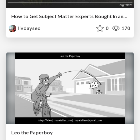
How to Get Subject Matter Experts Bought In and Actively Contributing to SEO & PR Initiatives.
livdayseo
0
170
Leo the Paperboy