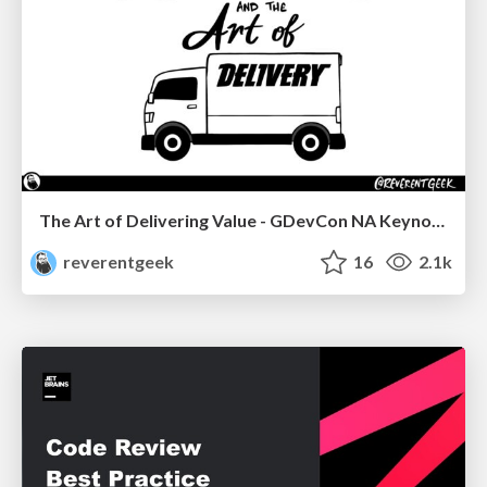
The Art of Delivering Value - GDevCon NA Keynote
reverentgeek
16
2.1k