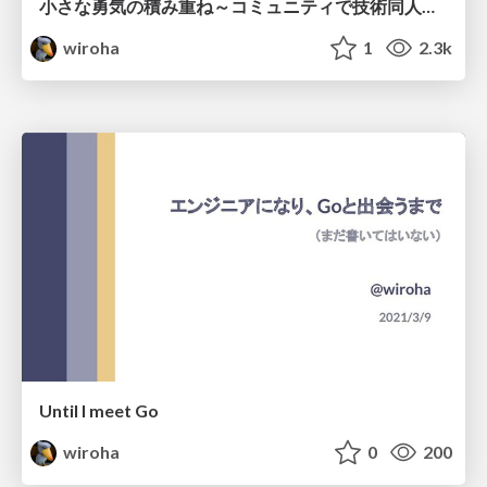
小さな勇気の積み重ね～コミュニティで技術同人誌を執筆する話～ / Write tech book with community member
wiroha
1
2.3k
Until I meet Go
wiroha
0
200