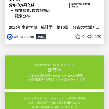
2026年度春学期 統計学 第10回 分布の推測とは － 標本調査，度数分布と確率分布 (2026. 6. 4)
akiraasano
0
170
PRO