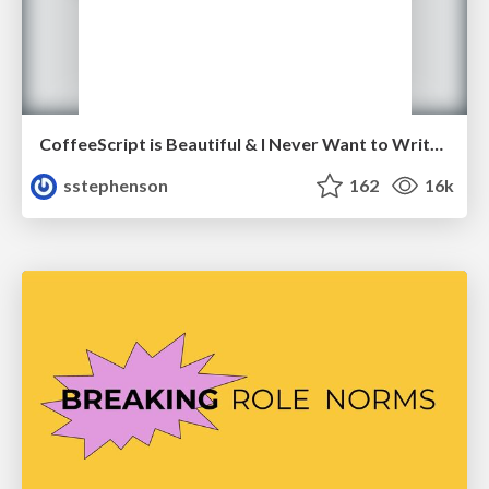
CoffeeScript is Beautiful & I Never Want to Write Plain JavaScript Again
sstephenson
162
16k