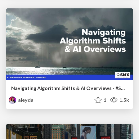
Navigating Algorithm Shifts & AI Overviews - #SMXNext
aleyda
1
1.5k