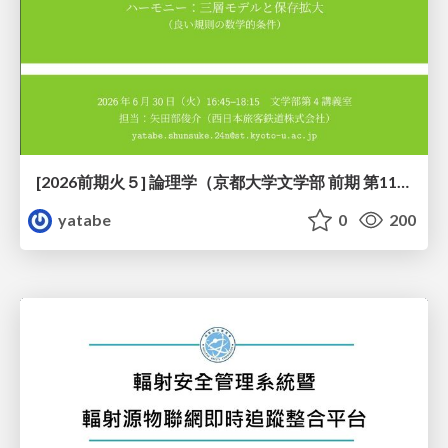
[2026前期火５] 論理学（京都大学文学部 前期 第11回）「ハーモニー：三層モデルと保存拡大」
yatabe
0
200