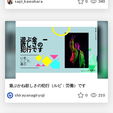
sapi_kawahara
0
340
遊ぶかね欲しさの犯行（ルビ：労働）です
shirayanagiryuji
0
210