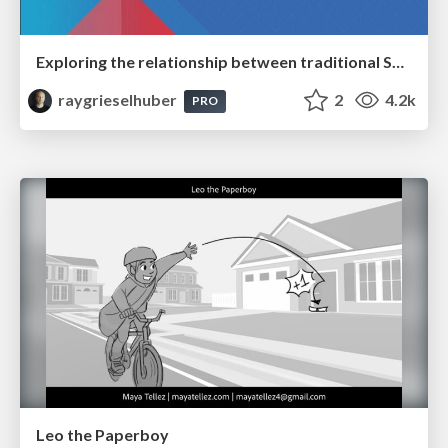
Exploring the relationship between traditional SERPs and Gen AI search
raygrieselhuber
2
4.2k
PRO
Leo the Paperboy