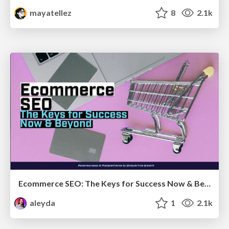
mayatellez
8
2.1k
Ecommerce SEO: The Keys for Success Now & Beyond - #SERPConf2024
aleyda
1
2.1k