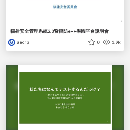
輻射安全管理系統2.0暨輻防e++學園平台說明會
aecrp
0
1.9k