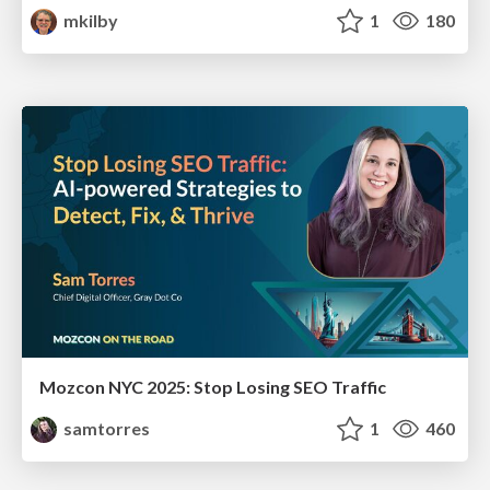
mkilby
1
180
Mozcon NYC 2025: Stop Losing SEO Traffic
samtorres
1
460