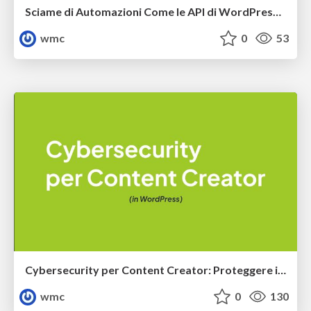
Sciame di Automazioni Come le API di WordPress e WooCommerce Lavorano per Te
wmc
0
53
Cybersecurity per Content Creator: Proteggere il tuo Lavoro Online
wmc
0
130