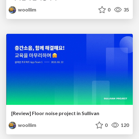
woollim
0
35
[Review] Floor noise project in Sullivan
woollim
0
120