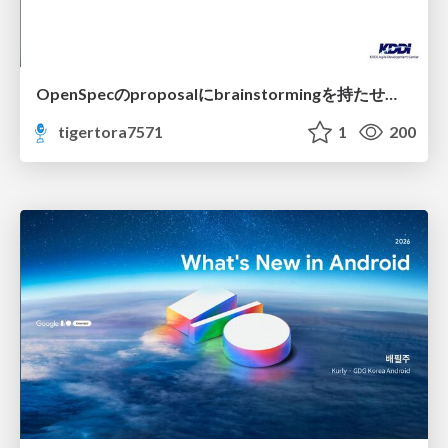
OpenSpecのproposalにbrainstormingを持たせてみた
tigertora7571
1
200