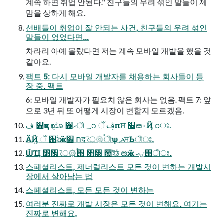
계속 하면 취업 안된다." 친구들의 우려 섞인 말들이 제
맘을 상하게 해요.
선배들이 취업이 잘 안되는 사건, 친구들의 우려 섞인
말들이 없었다면...
차라리 아예 몰랐다면 저는 계속 모바일 개발을 했을 것
같아요.
팩트 5: 다시 모바일 개발자를 채용하는 회사들이 등
장 중. 팩트
6: 모바일 개발자가 필요치 않은 회사는 없음. 팩트 7: 앞
으로 3년 뒤 또 어떻게 시장이 변할지 모르겠음.
ف ஘ҳо ݈ೠ ૕ޙী ؀೧ ઁ ࢤпਸ ׹ೞ۰Ҋ ೧ਃ.
ӒܻҊ ઁ ੉ঠӝח ׮द ৈ۞࠙ীѱ ޛਸѢীਃ.
ѾҴ ׹਷ ৈ۞࠙੉ ૒੽ ଺ইঠ ೞӝ ٸޙ੉ীਃ.
스페셜리스트, 제너럴리스트 모든 것이 변하는 개발시
장에서 살아남는 법
스페셜리스트, 모든 모든 것이 변하는
여러분 진짜로 개발 시장은 모든 것이 변해요. 여기는
진짜로 변해요.