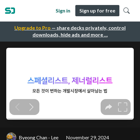
Sign in
Sign up for free
Upgrade to Pro
— share decks privately, control
downloads, hide ads and more …
Byeong Chan - Lee
November 29, 2024