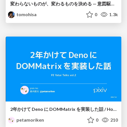
変わらないものが、変わるものを決める — 意図駆動開発 × イベントソーシング × イミュータブル | What Doesn't Change Decides What Can — IDD × Event Sourcing × Immutability
tomohisa
0
1.3k
2年かけて Deno に DOMMatrix を実装した話 / How I implemented DOMMatrix in Deno over two years
petamoriken
0
210