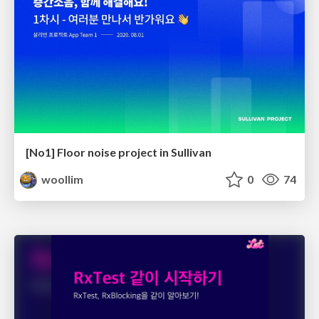
[No1] Floor noise project in Sullivan
woollim
0
74