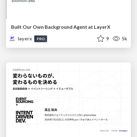
Built Our Own Background Agent at LayerX
layerx
9
5k
PRO