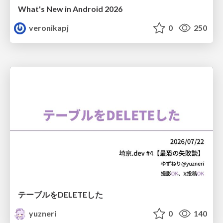
What's New in Android 2026
veronikapj
0
250
テーブルをDELETEした
yuzneri
0
140