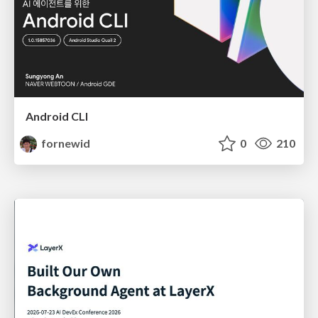
Android CLI
fornewid
0
210