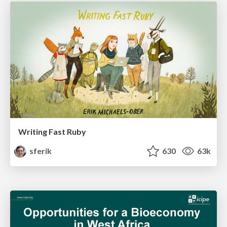
Writing Fast Ruby
sferik
630
63k