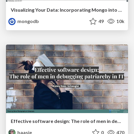
Visualizing Your Data: Incorporating Mongo into Loggly Infrastructure
mongodb
49
10k
Effective software design: The role of men in debugging patriarchy in IT @ Voxxed Days AMS
baasie
0
470