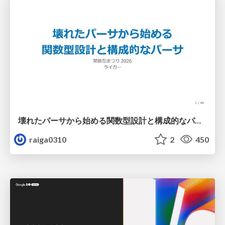
壊れたパーサから始める関数型設計と構成的なパーサ #fp_matsuri
raiga0310
2
450