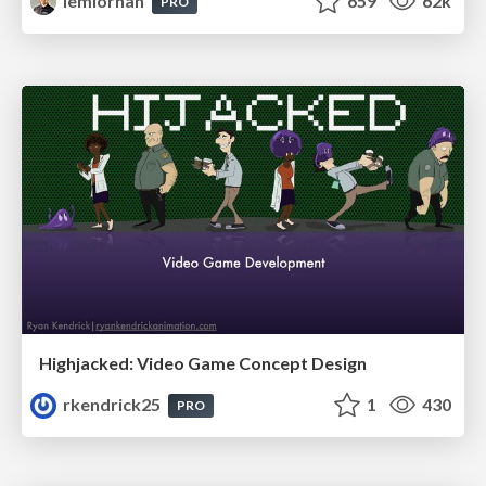
lemiorhan
659
62k
PRO
Highjacked: Video Game Concept Design
rkendrick25
1
430
PRO