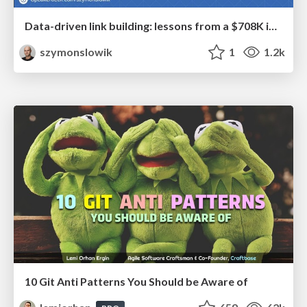
Data-driven link building: lessons from a $708K investment (BrightonSEO talk)
szymonslowik
1
1.2k
10 Git Anti Patterns You Should be Aware of