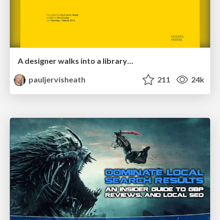
A designer walks into a library…
pauljervisheath
211
24k