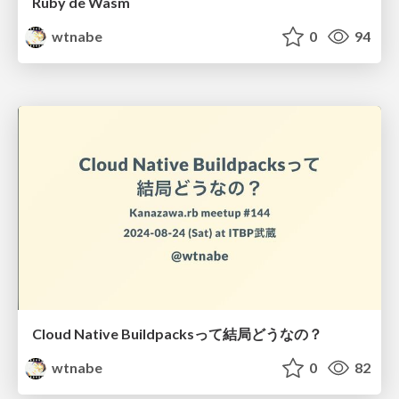
Ruby de Wasm
wtnabe
0
94
Cloud Native Buildpacksって結局どうなの？
wtnabe
0
82