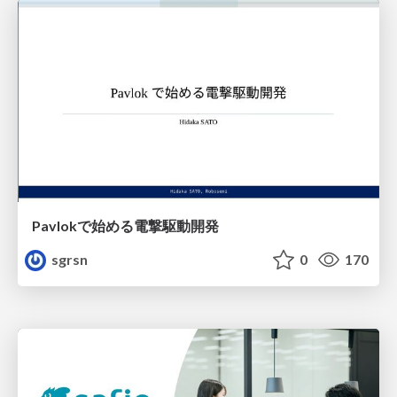
Pavlokで始める電撃駆動開発
sgrsn
0
170