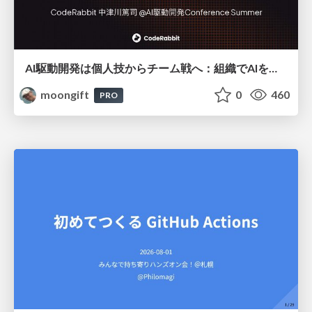
AI駆動開発は個人技からチーム戦へ：組織でAIを使いこなすための実践設計
moongift
0
460
PRO