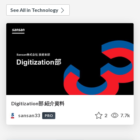
See All in Technology
Digitization部 紹介資料
sansan33
2
7.7k
PRO