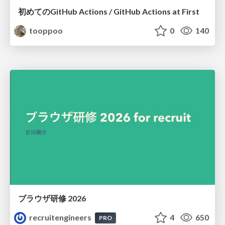
初めてのGitHub Actions / GitHub Actions at First
tooppoo
0
140
ブラウザ研修 2026
recruitengineers
4
650
PRO