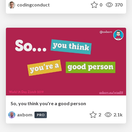
codingconduct
0
370
So, you think you're a good person
axbom
2
2.1k
PRO