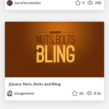
sarafernandez
0
240
jQuery: Nuts, Bolts and Bling
dougneiner
66
8.5k