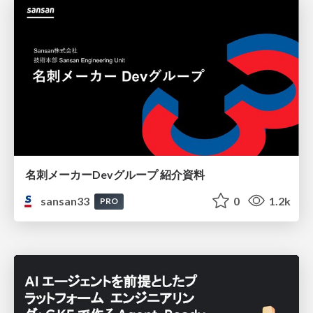
名刺メーカーDevグループ 紹介資料
sansan33
0
1.2k
PRO