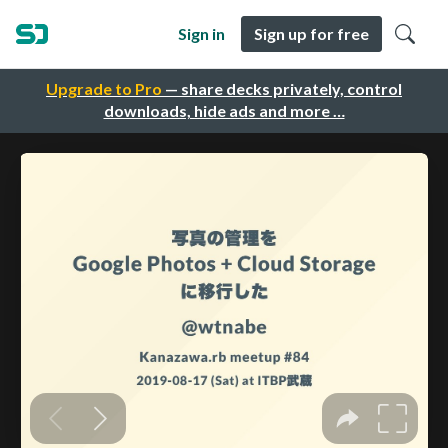
Sign in
Sign up for free
Upgrade to Pro
— share decks privately, control
downloads, hide ads and more …