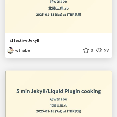
Effective Jekyll
wtnabe
0
99