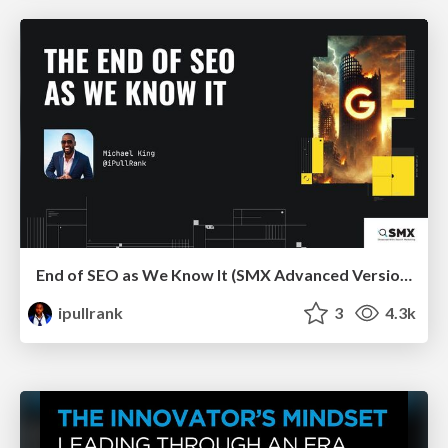
End of SEO as We Know It (SMX Advanced Version)
ipullrank
3
4.3k