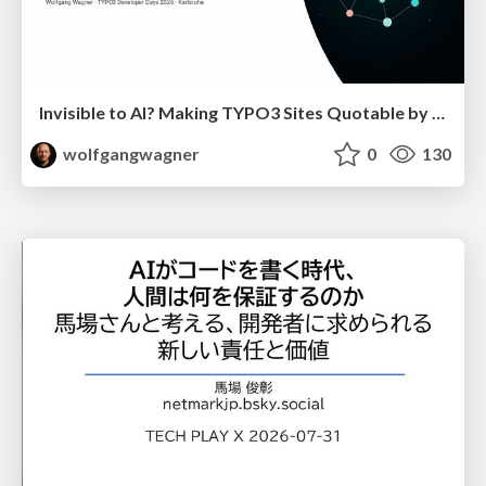
Invisible to AI? Making TYPO3 Sites Quotable by AI Search Systems
wolfgangwagner
0
130