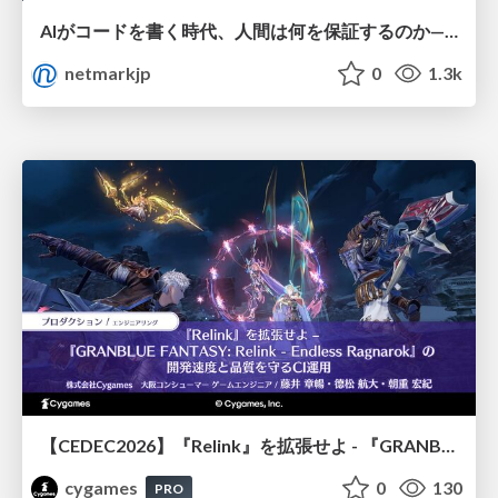
AIがコードを書く時代、人間は何を保証するのか———馬場さんと考える、開発者に求められる新しい責任と価値 - TECH PLAY
netmarkjp
0
1.3k
【CEDEC2026】『Relink』を拡張せよ - 『GRANBLUE FANTASY: Relink - Endless Ragnarok』の開発速度と品質を守るCI運用
cygames
0
130
PRO