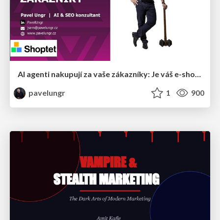
AI agenti nakupují za vaše zákazníky: Je váš e-shop připravený na Universal Commerce Protocol?
pavelungr
1
900