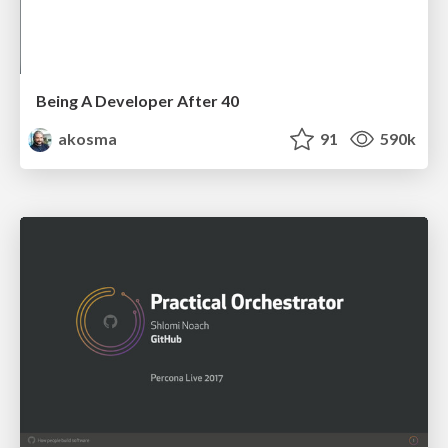
Being A Developer After 40
akosma
91
590k