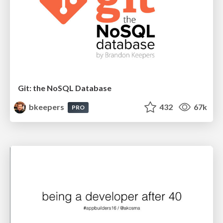
Git: the NoSQL Database
bkeepers
432
67k
PRO