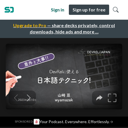
Sign in
Sign up for free
Upgrade to Pro
— share decks privately, control
downloads, hide ads and more …
·
Your Podcast. Everywhere. Effortlessly.
→
SPONSORED