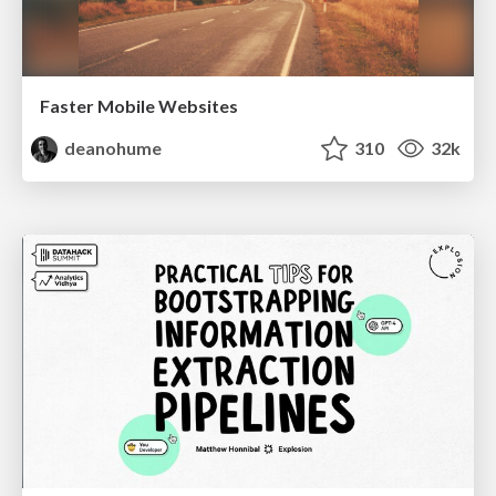
Faster Mobile Websites
deanohume
310
32k