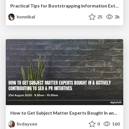
Practical Tips for Bootstrapping Information Extraction Pipelines
honnibal
25
2k
How to Get Subject Matter Experts Bought In and Actively Contributing to SEO & PR Initiatives.
livdayseo
0
160