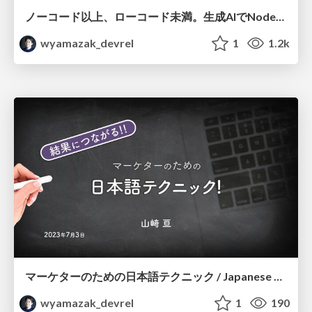
ノーコード以上、ローコード未満。生成AIでNode-REDを加速して、自由とパワーを身につける
wyamazak_devrel
1
1.2k
マーケターのための日本語テクニック / Japanese Text Writing Technique for Marketers
wyamazak_devrel
1
190