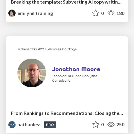
Breaking the template: Subverting AI copywriting frameworks for SERP differentiation
emilyhilltraining
0
180
From Rankings to Recommendations: Closing the Measurement Chasm
nathanless
0
250
PRO