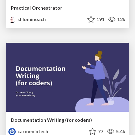
Practical Orchestrator
shlominoach
191
12k
Documentation Writing (for coders)
carmenintech
77
5.4k