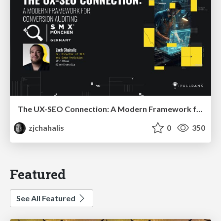
The UX-SEO Connection: A Modern Framework for Conversion Auditing
zjchahalis
0
350
Featured
See All Featured