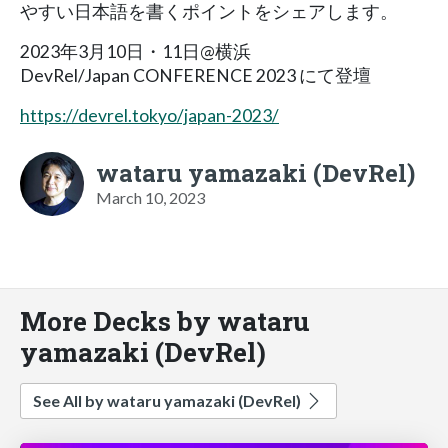
やすい日本語を書くポイントをシェアします。
2023年3月10日・11日@横浜
DevRel/Japan CONFERENCE 2023 にて登壇
https://devrel.tokyo/japan-2023/
wataru yamazaki (DevRel)
March 10, 2023
More Decks by wataru
yamazaki (DevRel)
See All by wataru yamazaki (DevRel)