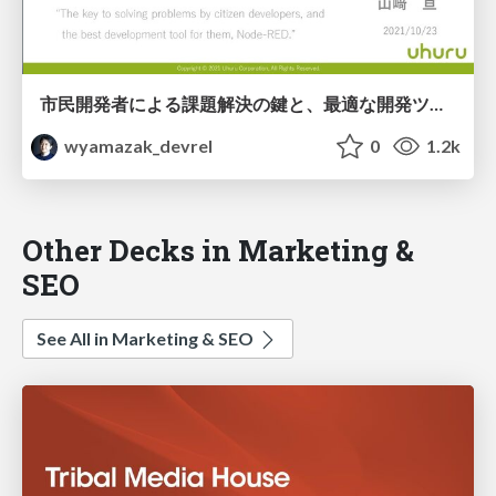
市民開発者による課題解決の鍵と、最適な開発ツールNode-RED/Node-RED-for-CitizenDevelopers-enebular
wyamazak_devrel
0
1.2k
Other Decks in Marketing &
SEO
See All in Marketing & SEO