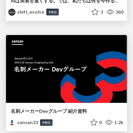
AIは実装を速くする。では、私たちは何を今作るべきか？－立場を越えてリリースに向き合ったチーム開発の実践 / 20260801 Hiromi Nakaya and Naoki Takahashi
shift_evolve
3
360
PRO
名刺メーカーDevグループ 紹介資料
sansan33
0
1.2k
PRO