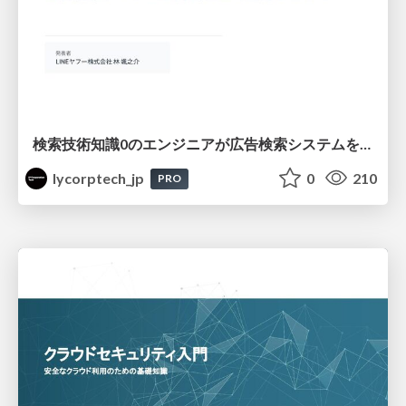
検索技術知識0のエンジニアが広告検索システムを内製化して運用するまで
lycorptech_jp
0
210
PRO