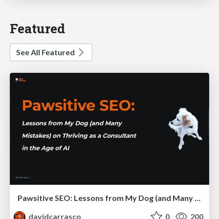
Featured
See All Featured
Pawsitive SEO: Lessons from My Dog (and Many Mistakes) on Thriving as a Consultant in the Age of AI
davidcarrasco
0
200