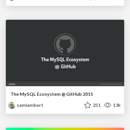
The MySQL Ecosystem @ GitHub 2015
samlambert
251
13k