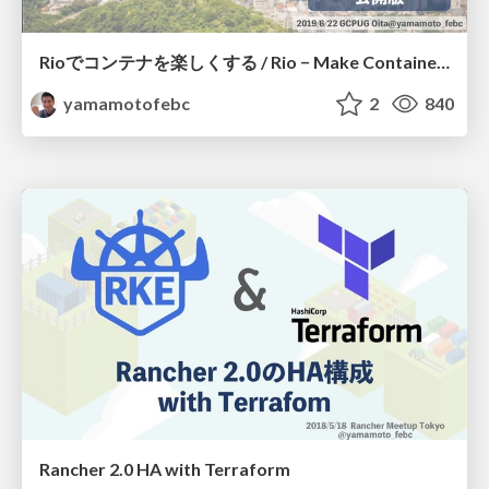
Rioでコンテナを楽しくする / Rio − Make Containers Fun!
yamamotofebc
2
840
Rancher 2.0 HA with Terraform