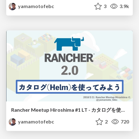
yamamotofebc
3
3.9k
Rancher Meetup Hiroshima #1 LT - カタログを使ってみよう // Rancher Meetup Hiroshima 2018-05-11
yamamotofebc
2
720