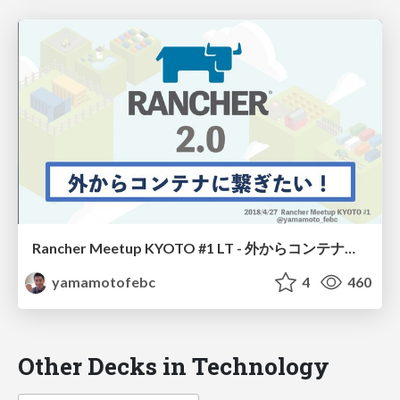
Rancher Meetup KYOTO #1 LT - 外からコンテナに繋ぐには? // Rancher Meetup Kyoto 2018-04-27
yamamotofebc
4
460
Other Decks in Technology