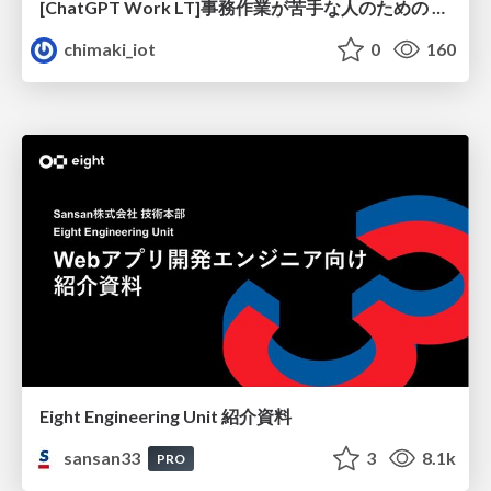
[ChatGPT Work LT]事務作業が苦手な人のための バックオフィスの「半」自動化
chimaki_iot
0
160
Eight Engineering Unit 紹介資料
sansan33
3
8.1k
PRO