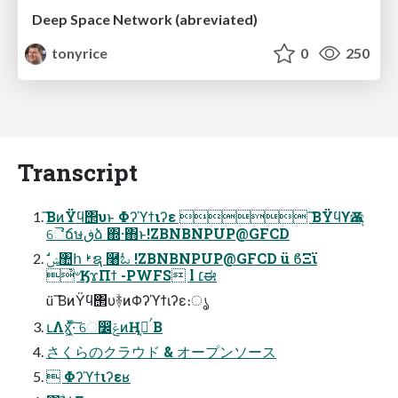
Deep Space Network (abreviated)
tonyrice
0
250
Transcript
͘͞ΒͷΫϥ΢υͱ Φʔϓϯιʔε  ͘͞ΒΫϥϒѪඤ
ୈ̒ճษڧձ ΍·΋ͱ!ZBNBNPUP@GFCD
҆৺ӃϫΠϯ -PWFS l ׆ಈ
ü ͘͞ΒͷΫϥ΢υؔ࿈ͷΦʔϓϯιʔε։ൃ
ւΛӽ͖͑ͯ·ͨ͠ େ෼ݝͷӉࠤࢢ͔Β
さくらのクラウド & オープンソース
 Φʔϓϯιʔεʁ