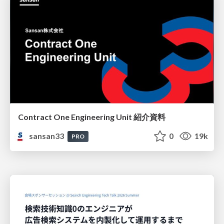
Contract One Engineering Unit 紹介資料
sansan33
0
19k
PRO