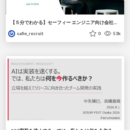
【５分でわかる】セーフィー エンジニア向け会社紹介
safie_recruit
0
53k