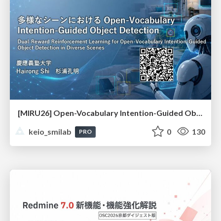
[MIRU26] Open-Vocabulary Intention-Guided Object Detection in Diverse Scenes
keio_smilab
0
130
PRO