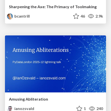
Sharpening the Axe: The Primacy of Toolmaking
bcantrill
46
2.9k
Amusing Abliteration
ianozsvald
1
240