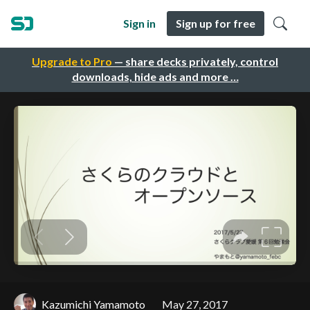
Sign in
Sign up for free
Upgrade to Pro
— share decks privately, control
downloads, hide ads and more …
Kazumichi Yamamoto
May 27, 2017