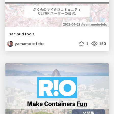
sacloud tools
yamamotofebc
1
150