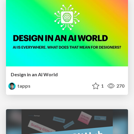
Design in an AI World
tapps
1
270