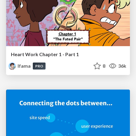
Heart Work Chapter 1 - Part 1
lfama
8
36k
PRO