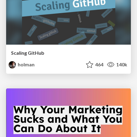
Scaling GitHub
holman
464
140k