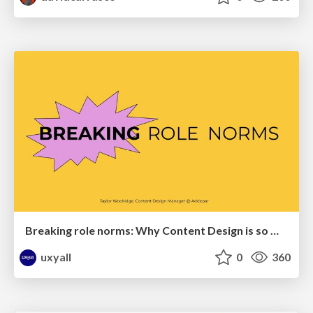
Breaking role norms: Why Content Design is so much more than writing copy - Taylor Woolridge
uxyall
0
360