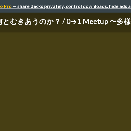
o Pro
— share decks privately, control downloads, hide ads 
むきあうのか？ / 0→1 Meetup 〜多様