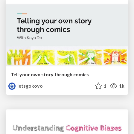
Tell your own story through comics
letsgokoyo
1
1k