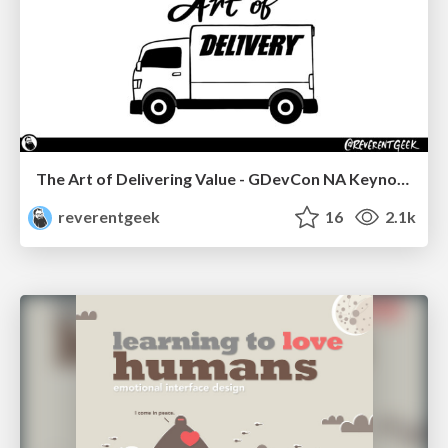
The Art of Delivering Value - GDevCon NA Keynote
reverentgeek
16
2.1k