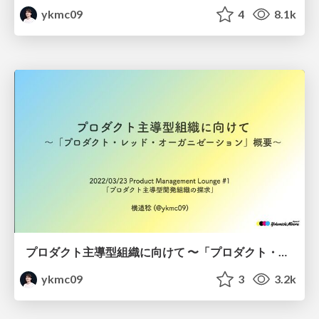
ykmc09
4
8.1k
プロダクト主導型組織に向けて 〜「プロダクト・レッド・オーガニゼーション」概要〜 / Product-led Organization
ykmc09
3
3.2k