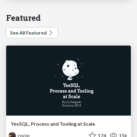
Featured
See All Featured
YesSQL, Process and Tooling at Scale
rocio
174
15k