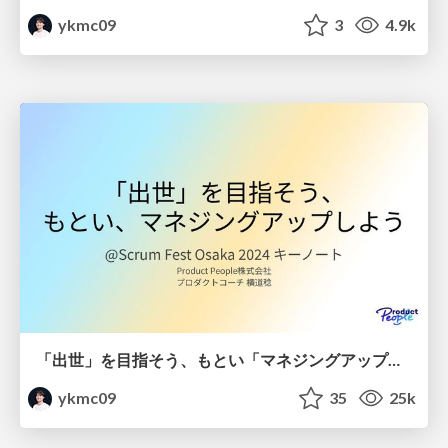
ykmc09
3
4.9k
「出世」を目指そう、もとい「マネジングアップ」しよう / Managing Up
ykmc09
35
25k