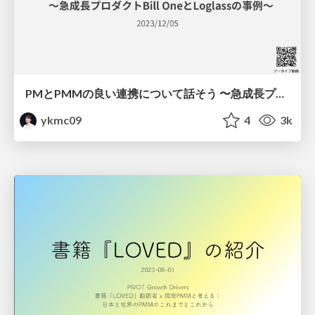
PMとPMMの良い連携について話そう 〜急成長プロダクトBill OneとLoglassの事例〜 / Partnership between PM and PMM
ykmc09
4
3k