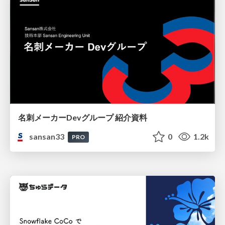
名刺メーカーDevグループ 紹介資料
sansan33
0
1.2k
PRO