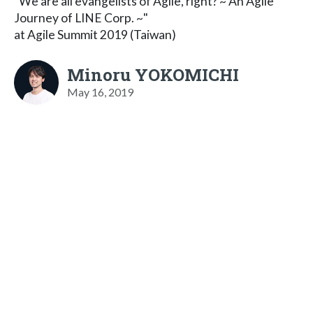
"We are all evangelists of Agile, right? ~ An Agile
Journey of LINE Corp. ~"
at Agile Summit 2019 (Taiwan)
Minoru YOKOMICHI
May 16, 2019