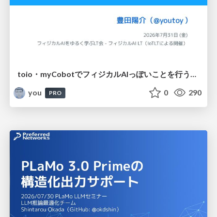
toio・myCobotでフィジカルAIっぽいことを行うための検討（とりあえず調査） / フィジカルAI LT（IoTLTによる開催）
you
0
290
PRO