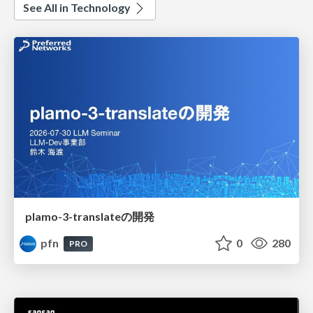
See All in Technology
plamo-3-translateの開発
pfn
0
280
PRO