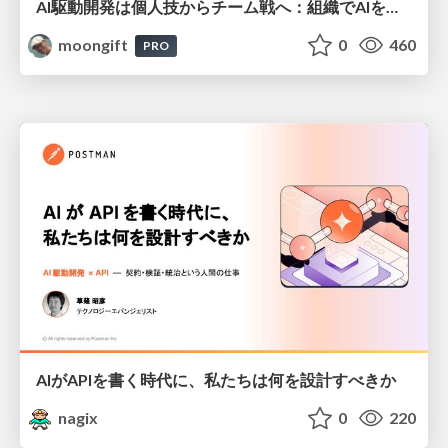
AI駆動開発は個人技からチーム戦へ：組織でAIを使いこなすための実践設計
moongift
0
460
PRO
AIがAPIを書く時代に、私たちは何を設計すべきか
nagix
0
220