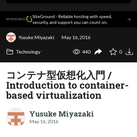
SiteGround - Reliable hosting with speed,
·
→
SPONSORED
security, and support you can count on.
Yusuke Miyazaki
May 16, 2016
Technology
440
0
コンテナ型仮想化入門 /
Introduction to container-
based virtualization
Yusuke Miyazaki
May 16, 2016