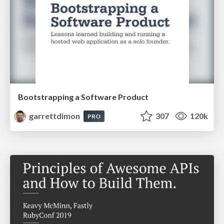
Bootstrapping a Software Product
garrettdimon
307
120k
PRO