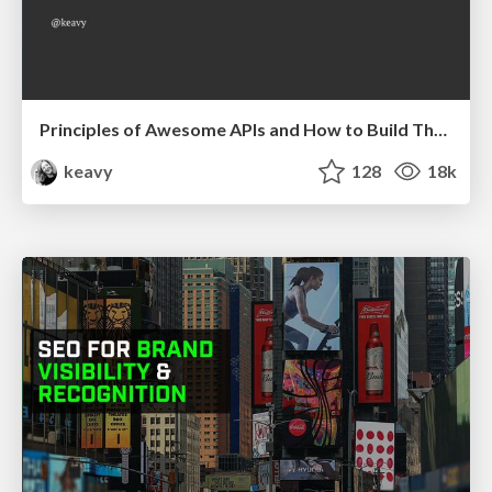
Principles of Awesome APIs and How to Build Them.
keavy
128
18k