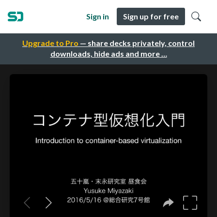
Sign in
Sign up for free
Upgrade to Pro
— share decks privately, control
downloads, hide ads and more …