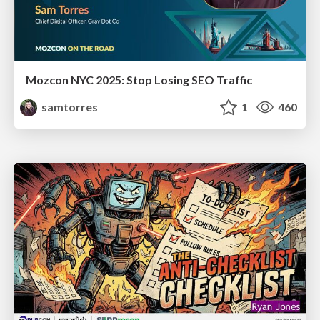
Mozcon NYC 2025: Stop Losing SEO Traffic
samtorres
1
460