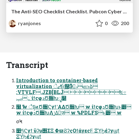
The Anti-SEO Checklist Checklist. Pubcon Cyber Week
ryanjones
0
200
Transcript
Introduction to container-based
virtualization ޒेཛྷɾ຤Ӭݚڀࣨன৯ձ
:VTVLF.JZB[BLJ !૯߹
ݚڀ߸ؗ ίϯςφܕԾ૝Խೖ໳
໨࣍ w ैདྷͷԾ૝ϚγϯʹΑΔԾ૝Խ w ίϯςφܕԾ૝Խͱ͸
w ίϯςφܕԾ૝ԽΛ࣮ݱ͢Δٕज़ w %PDLFSͱ͸ w
σϞ
෺ཧϚγϯ ϋʔυ΢ΣΞ ΦϖϨʔςΟϯάγεςϜ ΞϓϦέʔγϣϯ
ΞϓϦέʔγϣϯ