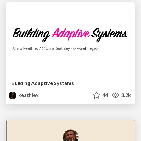
Building Adaptive Systems
keathley
44
3.2k