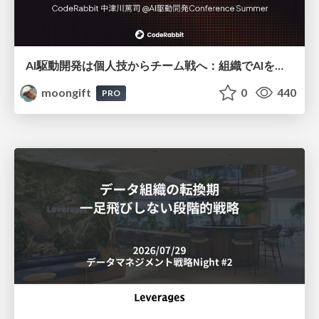
AI駆動開発は個人技からチーム戦へ：組織でAIを使いこなすための実践設計
moongift
0
440
PRO