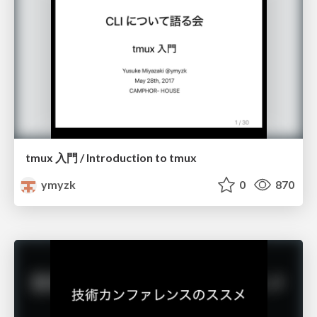
tmux 入門 / Introduction to tmux
ymyzk
0
870