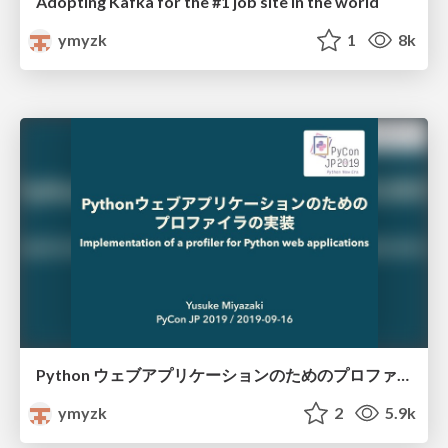
Adopting Kafka for the #1 job site in the world
ymyzk
1
8k
Python ウェブアプリケーションのためのプロファイラの実装 // Implementation of a profiler for Python web applications
ymyzk
2
5.9k