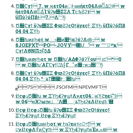
Ծ૝Ϛγϯ 7. w ϗετ04ͷ্Ͱผͷήετ04Λಈ࡞ͤ͞Δٕज़ w
ήετ04Λಈ࡞ͤ͞ΔͨΊʹϋʔυ΢ΣΞΛ ΤϛϡϨʔτ w
ϋΠύʔόΠβͰ7.Λ؅ཧ
Ծ૝Ϛγϯ ϋʔυ΢ΣΞ ΦϖϨʔςΟϯάγεςϜ ΞϓϦ ϋΠύʔόΠβ
04 04 ΞϓϦ
Ծ૝ԽͷϝϦοτ w ෳ਺ͷ෺ཧαʔόʔΛ౷߹ w
8JOEPXTPO-JOVY΋Մೳ w ؅ཧ͕༰қʹ
ϚγϯΛϑΝΠϧͱͯ͠ѻ͑Δ
Ծ૝ԽͷσϝϦοτ w Ծ૝ԽʹΑΔΦʔόʔϔου ಛʹ*0
 w Ծ૝ԽʹΑΓϚγϯ͕૿͑Δ͜ͱ͕͋Γ ͦͷ৔߹ͷߏ੒؅ཧ
Ծ૝Ϛγϯ ϋʔυ΢ΣΞ ΦϖϨʔςΟϯάγεςϜ ΞϓϦ ϋΠύʔόΠβ
04 04 ΞϓϦ ^༷ʑͳ޻෉Ͱ ߴ଎Խ
ྫ75Y ,FSOFM NPEVMFT
ίϯςφܕԾ૝Խ w ΞϓϦέʔγϣϯΛϗετ04্ͷϓϩηεͱ͠ ࣮ͯߦ
w 04ͷΧʔωϧͷػೳΛ࢖ͬͯ ༷ʑͳϦιʔεΛ֤ίϯςφ͝ͱʹִ཭
ίϯςφ ίϯςφܕԾ૝Խ ϋʔυ΢ΣΞ ΦϖϨʔςΟϯάγεςϜ
ΞϓϦέʔγϣϯ ίϯςφ ΞϓϦέʔγϣϯ
ίϯςφܕԾ૝ԽͷϝϦοτ w Ϧιʔεͷফඅྔ͕গͳ͍ w
ଟ͘ͷίϯςφΛҰͭͷϚγϯͰ w ΞϓϦέʔγϣϯͷΈͷىಈ w