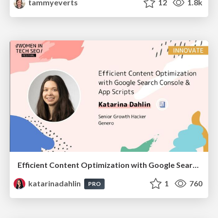
tammyeverts
12
1.8k
Efficient Content Optimization with Google Search Console & Apps Script
katarinadahlin
1
760
PRO